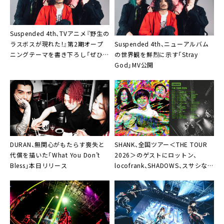
Suspended 4th、TVアニメ『野⽣の
Suspended 4th、ニューアルバム
ラスボスが現れた！』第2期オープ
の世界観を鮮烈に示す「Stray
ニングテーマを書き下ろし「ぜひ五
God」MV公開
感で喰らってください」
DURAN、無関心がもたらす喪失と
SHANK、全国ツアー＜THE TOUR
代償を描いた「What You Don’t
2026＞のゲストにロットン、
Bless」本日リリース
locofrank、SHADOWS、スサシなど
10組