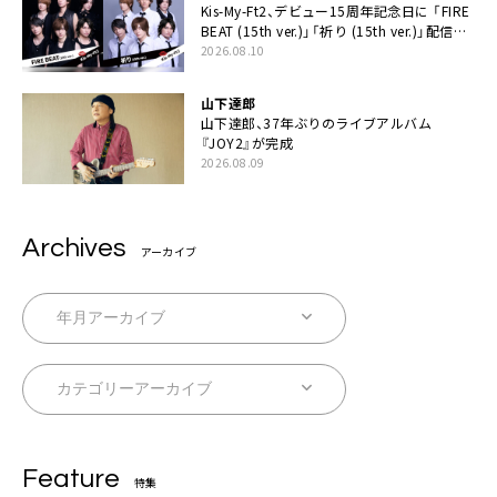
Kis-My-Ft2、デビュー15周年記念日に 「FIRE
BEAT (15th ver.)」「祈り (15th ver.)」配信ス
タート
2026.08.10
山下達郎
山下達郎、37年ぶりのライブアルバム
『JOY2』が完成
2026.08.09
Archives
アーカイブ
Feature
特集