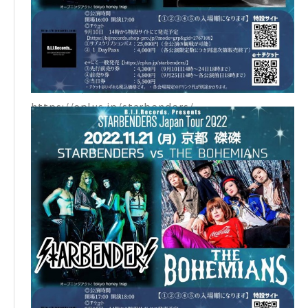
2767108
【e+一般発売】
先行前売り券： 4,300円 (9月10日14時～24日18時)
前売り券： 4,800円 (9月25日14時〜各公演前日18時)
当日券：5,500円
https://eplus.jp/starbenders/
※チケットはいずれも税込価格です
※各会場規定のドリンク代が別途かかります