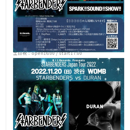
12月01日(木) 新宿 LOFT vs Suspended 4th
12月03日(土) 下北沢 Que vs 土屋アンナ
12月04日(日) 渋谷 WOMB vs HEESEY
12月05日(月) 渋谷 WWW vs tricot
※全公演OP：tokyo honey trap (B.I.J.Records.)
平日：open17:30 / start18:30
土日祝：open16:00 / start17:00
※11月21日・22日・29日・30日はopen17:00 / start
18:00
▼チケット
発売：9月10日(土)14時〜
【特設サイト】
・1DayPass：4,000円(各公演限定数につき到達次第
販売終了)
・サブスクリプションパス：25,000円
https://bijrecords.shop-pro.jp/?mode=grp&gid=