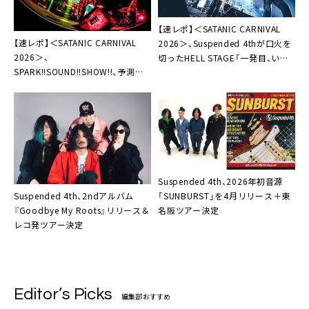
【速レポ】＜SATANIC CARNIVAL
【速レポ】＜SATANIC CARNIVAL
2026＞、Suspended 4thが口火を
2026＞、
切ったHELL STAGE「一発目、いた
SPARK!!SOUND!!SHOW!!、予測不
だきにきました！」
能な“スサシ節”全開のステージ
「どんな曲でも踊れますよね」
Suspended 4th、2026年初音源
Suspended 4th、2ndアルバム
「SUNBURST」を4月リリース＋東
『Goodbye My Roots』リリース＆
名阪ツアー決定
レコ発ツアー決定
Editor’s Picks
編集部おすすめ