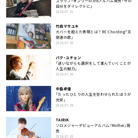
スラップ・オンリーの3rdアルバム発売「今の
自分をダイレクトに」
2026.07.31
竹森マサユキ
カバーを超えた表現とは？ RE:Chording「天
使達の歌」
2026.07.30
パク・ユチョン
「迷いながらも選択をして進んでいくことが
人生の魅力」
2026.07.30
中島卓偉
「たったひとりの人生を狂わせられたほうが
光栄」
2026.07.29
TAIRIK
ソロメジャーデビューアルバム『Mother』発
売
2026.07.29