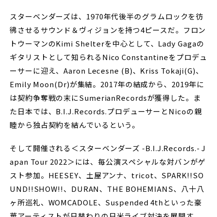
スターベンダーズは、1970年代後半のグラムロックを彷
彿させるサウンド＆ヴィジョンを持つ4ピースだ。フロン
トウーマンのKimi Shelterを中心として、Lady Gagaの
ギタリストとして知られるNico Constantineをプロデュ
ーサーに迎え、Aaron Lecesne (B)、Kriss Tokaji(G)、
Emily Moon(Dr)が集結。2017年の結成から、2019年に
は契約争奪戦の末にSumerianRecordsが獲得した。ま
た日本では、B.I.J.Records.プロデューサーとNicoの親
睦から独占契約を結んでいるという。
そして開催される＜スターベンダーズ -B.I.J.Records.- J
apan Tour 2022＞には、毎公演スペシャルな対バンがゲ
スト参加。HEESEY、土屋アンナ、tricot、SPARK!!SO
UND!!SHOW!!、DURAN、THE BOHEMIANS、八十八
ヶ所巡礼、WOMCADOLE、Suspended 4thといった豪
華アーティストが日替わりの日米ライブ対決を展開す