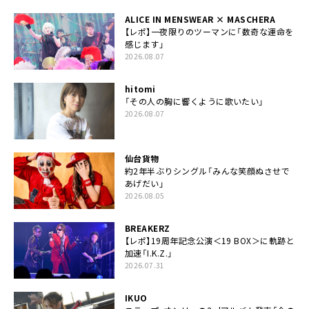
ALICE IN MENSWEAR × MASCHERA
【レポ】一夜限りのツーマンに「数奇な運命を
感じます」
2026.08.07
hitomi
「その人の胸に響くように歌いたい」
2026.08.07
仙台貨物
約2年半ぶりシングル「みんな笑顔ぬさせで
あげだい」
2026.08.05
BREAKERZ
【レポ】19周年記念公演＜19 BOX＞に軌跡と
加速「I.K.Z.」
2026.07.31
IKUO