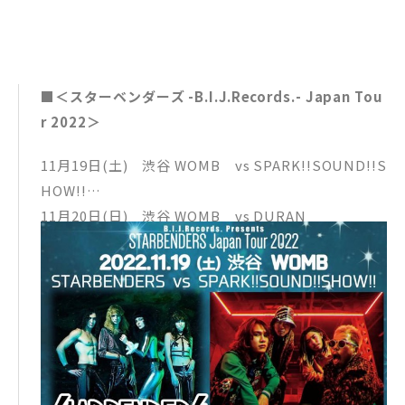
■＜スターベンダーズ -B.I.J.Records.- Japan Tou
r 2022＞
11月19日(土) 渋谷 WOMB vs SPARK!!SOUND!!S
HOW!!
11月20日(日) 渋谷 WOMB vs DURAN
11月21日(月) 京都 磔磔 vs THE BOHEMIANS
11月22日(火) 京都 磔磔 vs HEESEY
11月23日(水) 下北沢 Que vs THE BOHEMIANS
11月27日(日) 下北沢 Que vs 八十八ケ所巡礼
11月28日(月) 名古屋 SPADE BOX vs HEESEY
11月29日(火) 京都 磔磔 vs DURAN
11月30日(水) 京都 磔磔 vs WOMCADOLE