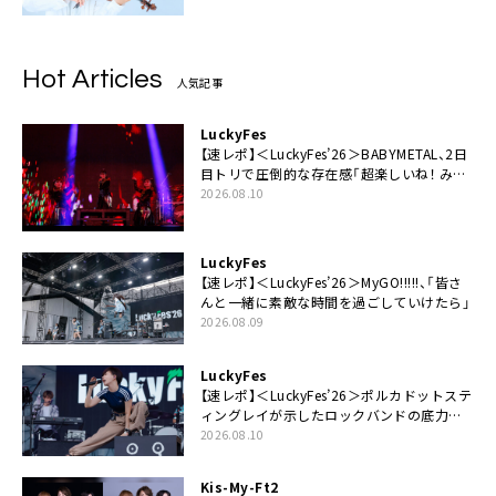
Hot Articles
人気記事
LuckyFes
【速レポ】＜LuckyFes’26＞BABYMETAL、2日
目トリで圧倒的な存在感「超楽しいね！ みん
なありがとう！」
2026.08.10
LuckyFes
【速レポ】＜LuckyFes’26＞MyGO!!!!!、「皆さ
んと一緒に素敵な時間を過ごしていけたら」
2026.08.09
LuckyFes
【速レポ】＜LuckyFes’26＞ポルカドットステ
ィングレイが示したロックバンドの底力
「LuckyFesのマスコットキャラクターである
2026.08.10
俺たちが、ライブとは何であるかを教えてや
る」
Kis-My-Ft2