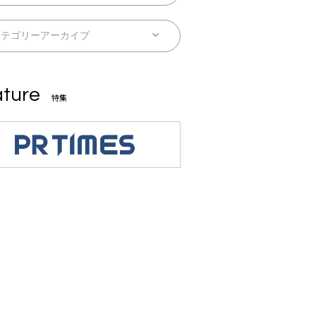
ture
特集