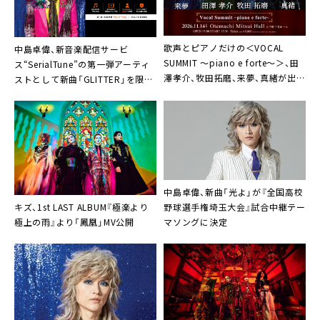
歌声とピアノだけの＜VOCAL
中島卓偉、新音楽配信サービ
SUMMIT ～piano e forte～＞、田
ス“SerialTune”の第一弾アーティ
澤孝介、牧田拓磨、来夢、真緒が出演
ストとして新曲「GLITTER」を限定
決定
映像付きリリース決定
中島卓偉、新曲「光よ」が『全国高校
キズ、1st LAST ALBUM『極楽より
野球選手権埼玉大会』試合中継テー
極上の雨』より「鳳凰」MV公開
マソングに決定