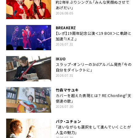
約2年半ぶりシングル「みんな笑顔ぬさせで
あげだい」
2026.08.05
BREAKERZ
【レポ】19周年記念公演＜19 BOX＞に軌跡と
加速「I.K.Z.」
2026.07.31
IKUO
スラップ・オンリーの3rdアルバム発売「今の
自分をダイレクトに」
2026.07.31
竹森マサユキ
カバーを超えた表現とは？ RE:Chording「天
使達の歌」
2026.07.30
パク・ユチョン
「迷いながらも選択をして進んでいくことが
人生の魅力」
2026.07.30