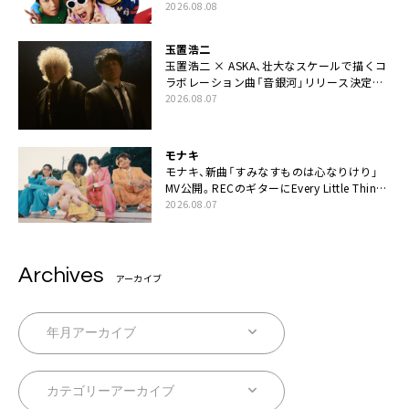
ラ』本日リリース
2026.08.08
玉置浩二
玉置浩二 × ASKA、壮大なスケールで描くコ
ラボレーション曲「音銀河」リリース決定。
カップリングには新曲「命の宿り」収録も
2026.08.07
モナキ
モナキ、新曲「すみなすものは心なりけり」
MV公開。RECのギターにEvery Little Thing・
伊藤一朗参加も
2026.08.07
Archives
アーカイブ