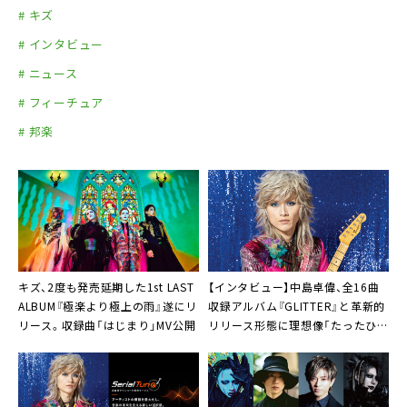
# キズ
# インタビュー
# ニュース
# フィーチュア
# 邦楽
キズ、2度も発売延期した1st LAST
【インタビュー】中島卓偉、全16曲
ALBUM『極楽より極上の雨』遂にリ
収録アルバム『GLITTER』と革新的
リース。収録曲「はじまり」MV公開
リリース形態に理想像「たったひと
りの人生を狂わせられたほうが光
栄」