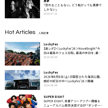
黒夢
「恐れることもない。どう転がっても黒夢で
しかない」
2026.07.25
Hot Articles
人気記事
LuckyFes
【速レポ】＜LuckyFes’26＞Novelbright「今
日は最高のフェス日和。最高の休日を、最高
の夏休みを作っていきたい」
2026.08.08
LuckyFes
2026年8月8日（土）＠国営ひたち海浜公園、
絶好の好天の中＜LuckyFes’26＞開幕
2026.08.08
SUPER EIGHT
SUPER EIGHT、来春アリーナツアー開催＆
ニューアルバム発売決定げるEP『ダンダー