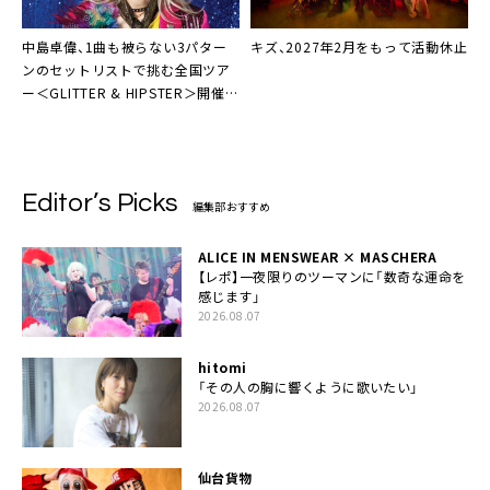
中島卓偉、1曲も被らない3パター
キズ、2027年2月をもって活動休止
ンのセットリストで挑む全国ツア
ー＜GLITTER & HIPSTER＞開催決
定
Editor’s Picks
編集部おすすめ
ALICE IN MENSWEAR × MASCHERA
【レポ】一夜限りのツーマンに「数奇な運命を
感じます」
2026.08.07
hitomi
「その人の胸に響くように歌いたい」
2026.08.07
仙台貨物