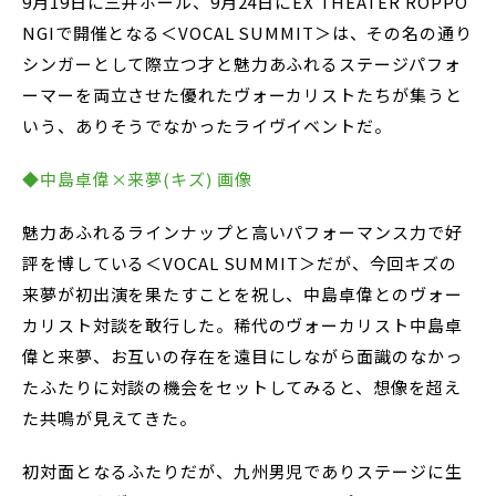
9月19日に三井ホール、9月24日にEX THEATER ROPPO
NGIで開催となる＜VOCAL SUMMIT＞は、その名の通り
シンガーとして際立つ才と魅力あふれるステージパフォ
ーマーを両立させた優れたヴォーカリストたちが集うと
いう、ありそうでなかったライヴイベントだ。
◆中島卓偉×来夢(キズ) 画像
魅力あふれるラインナップと高いパフォーマンス力で好
評を博している＜VOCAL SUMMIT＞だが、今回キズの
来夢が初出演を果たすことを祝し、中島卓偉とのヴォー
カリスト対談を敢行した。稀代のヴォーカリスト中島卓
偉と来夢、お互いの存在を遠目にしながら面識のなかっ
たふたりに対談の機会をセットしてみると、想像を超え
た共鳴が見えてきた。
初対面となるふたりだが、九州男児でありステージに生