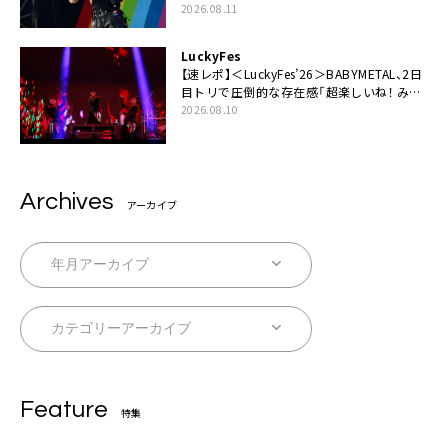
暴れていいですか？」
2026.08.11
LuckyFes
【速レポ】＜LuckyFes’26＞BABYMETAL、2日
目トリで圧倒的な存在感「超楽しいね！ みん
なありがとう！」
2026.08.10
Archives
アーカイブ
Feature
特集