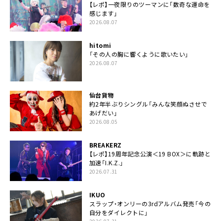
【レポ】一夜限りのツーマンに「数奇な運命を
感じます」
2026.08.07
hitomi
「その人の胸に響くように歌いたい」
2026.08.07
仙台貨物
約2年半ぶりシングル「みんな笑顔ぬさせで
あげだい」
2026.08.05
BREAKERZ
【レポ】19周年記念公演＜19 BOX＞に軌跡と
加速「I.K.Z.」
2026.07.31
IKUO
スラップ・オンリーの3rdアルバム発売「今の
自分をダイレクトに」