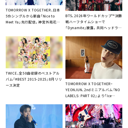
TOMORROW X TOGETHER、日本
BTS、2026年ワールドカップ™決勝
5thシングルから新曲「Nice to
戦ハーフタイムショーで
Meet Ya」先行配信。神宮外苑花火
「Dynamite」披露。共同ヘッドライ
大会でのコラボ花火も
ナー陣との共演も
TWICE、全50曲収録のベストアル
バム『#BEST 2015-2025』8月リリ
TOMORROW X TOGETHER・
ース決定
YEONJUN、2ndミニアルバム『NO
LABELS: PART 02』より「Ice
Cream」のMV公開