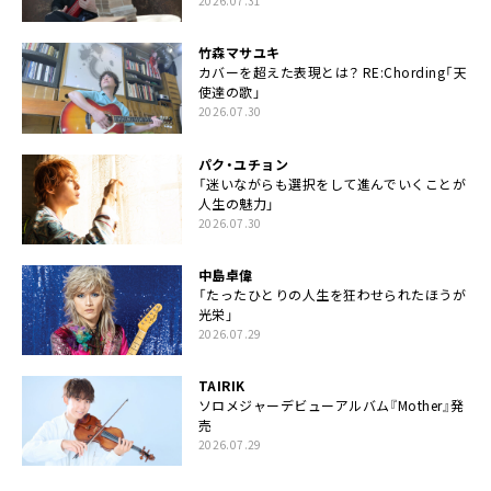
2026.07.31
竹森マサユキ
カバーを超えた表現とは？ RE:Chording「天
使達の歌」
2026.07.30
パク・ユチョン
「迷いながらも選択をして進んでいくことが
人生の魅力」
2026.07.30
中島卓偉
「たったひとりの人生を狂わせられたほうが
光栄」
2026.07.29
TAIRIK
ソロメジャーデビューアルバム『Mother』発
売
2026.07.29