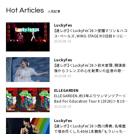
Hot Articles
人気記事
LuckyFes
【速レポ】＜LuckyFes’26＞宝鐘マリン＆ハコ
ス・ベールズ、WING STAGEの3日目トリに降
臨。VTuber初出演の＜LuckyFes＞に刻みつ
2026.08.10
けた鮮やかなパフォーマンス
LuckyFes
【速レポ】＜LuckyFes’26＞鈴木愛理、開演直
後からフレンズの心を射貫いた圧巻の歌
声。“最強の相方”の登場も「みなさんしっか
2026.08.10
りついてきてください！」
ELLEGARDEN
ELLEGARDEN、約3年ぶりワンマンツアー＜
Bad For Education Tour II (2026)＞を10
月より開催
2026.08.10
LuckyFes
【速レポ】＜LuckyFes’26＞西川貴教、名場面
で埋め尽くした40分1本勝負「もういっちょ