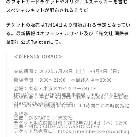
のフォトカードチケットやオリジナルステッカーを含む
スペシャルキットが配布されるそうだ。
チケットの販売は7月14日より開始される予定となってい
る。最新情報はオフィシャルサイト及び「光文社 国際事
業部」公式Twitterにて。
＜D’FESTA TOKYO＞
実施期間： 2022年7月23日（土）～9月4日（日）
開場時間： 9:30～21:00 ＊最終入場＝20:00
会場：東京・東京スカイツリー(R) 1F
[問]D’FESTA TOKYO運営事務局 090-7714-0055
入場料金： 平日＝￥3,300（税別￥3,000）／土日祝
dfestatokyo@gmail.com
日＝￥3,520（税別￥3,200）＊1時間ごとの時間指定
入場券
主催：DISPATCH／光文社
チケット販売開始日時：2022年7月14日（木）12:00
企画・制作：CODE AND ASSOCIATES
チケット発売窓口：https://member.k-kobunsha.j