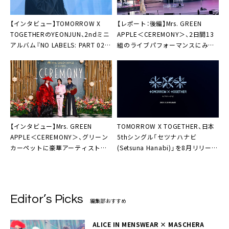
【インタビュー】TOMORROW X
【レポート：後編】Mrs. GREEN
TOGETHERのYEONJUN、2ndミニ
APPLE＜CEREMONY＞、2日間13
アルバム『NO LABELS: PART 02』
組のライブパフォーマンスにみた
完成「もっと自分らしい人になりた
「心を奪われてしまう出会い」
い」
【インタビュー】Mrs. GREEN
TOMORROW X TOGETHER、日本
APPLE＜CEREMONY＞、グリーン
5thシングル「セツナハナビ
カーペットに豪華アーティストが
(Setsuna Hanabi)」を8月リリース
登場「本当に真新しいイベント」
＋発売日に東京ガーデンシアター
にてプレミアムライブ開催
Editor’s Picks
編集部おすすめ
ALICE IN MENSWEAR × MASCHERA