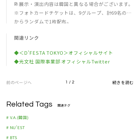
p
※展示・演出内容は韓国と異なる場合がございます。
※フォトカードチケットは、9グループ、計69名の中
からランダムで1枚配布。
※「THE ARTIST PIC」は有料コンテンツ。会場にて
関連リンク
チケット販売（￥990（税込）／1枚）が行われま
す。販売制限がかかる場合がございます。
◆＜D’FESTA TOKYO＞オフィシャルサイト
◆光文社 国際事業部 オフィシャルTwitter
前のページへ
続きを読む
1 / 2
Related Tags
関連タグ
# V.A.(韓国)
# NU’EST
# BTS