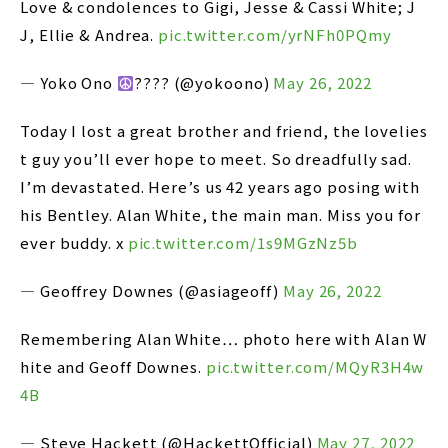
Love & condolences to Gigi, Jesse & Cassi White; J
J, Ellie & Andrea.
pic.twitter.com/yrNFh0PQmy
— Yoko Ono
????
(@yokoono)
May 26, 2022
Today I lost a great brother and friend, the lovelies
t guy you’ll ever hope to meet. So dreadfully sad.
I’m devastated. Here’s us 42 years ago posing with
his Bentley. Alan White, the main man. Miss you for
ever buddy. x
pic.twitter.com/1s9MGzNz5b
— Geoffrey Downes (@asiageoff)
May 26, 2022
Remembering Alan White… photo here with Alan W
hite and Geoff Downes.
pic.twitter.com/MQyR3H4w
4B
— Steve Hackett (@HackettOfficial)
May 27, 2022