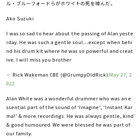
ル・ブルーフォードらがホワイトの死を悼んだ。
Ako Suzuki
I was so sad to hear about the passing of Alan yeste
rday. He was such a gentle soul…except when behi
nd his drum kit where he was so powerful and creat
ive. I will miss you brother
— Rick Wakeman CBE (@GrumpyOldRick)
May 27, 2
022
Alan White was a wonderful drummer who was an e
ssential part of the sound of ‘Imagine’, ‘Instant Kar
ma!’ & more recordings. He was always gentle, kind
& good humoured. We were blessed he was part of
our family.