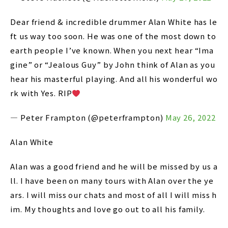
Dear friend & incredible drummer Alan White has le
ft us way too soon. He was one of the most down to
earth people I’ve known. When you next hear “Ima
gine” or “Jealous Guy” by John think of Alan as you
hear his masterful playing. And all his wonderful wo
rk with Yes. RIP
— Peter Frampton (@peterframpton)
May 26, 2022
Alan White
Alan was a good friend and he will be missed by us a
ll. I have been on many tours with Alan over the ye
ars. I will miss our chats and most of all I will miss h
im. My thoughts and love go out to all his family.