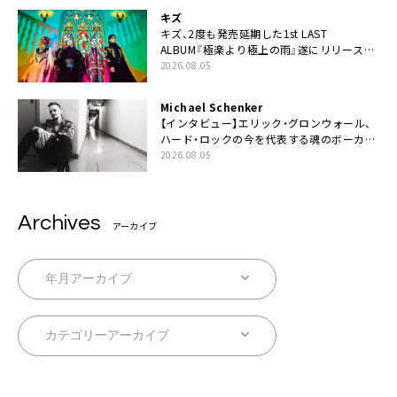
キズ
キズ、2度も発売延期した1st LAST
ALBUM『極楽より極上の雨』遂にリリース。
収録曲「はじまり」MV公開
2026.08.05
Michael Schenker
【インタビュー】エリック・グロンウォール、
ハード・ロックの今を代表する魂のボーカリ
スト来日決定
2026.08.05
Archives
アーカイブ