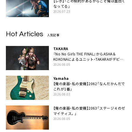
【レポ】「この制約があるからこそ俺は面白く
なってる」
2026.07.23
Hot Articles
人気記事
TAKARA
『No No Girls THE FINAL』からASHA＆
KOKONAによるユニット・TAKARAがデビュ
ー
2026.08.05
Yamaha
【俺の楽器・私の愛機】2062「なんだかんだで
これが1番」
2026.08.03
【俺の楽器・私の愛機】2063「ステージ４のゼ
マイティス。」
2026.08.05