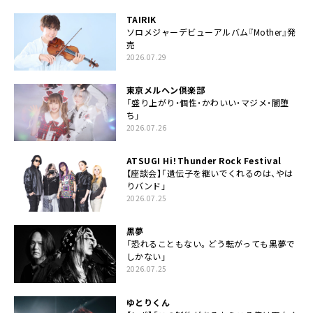
TAIRIK
ソロメジャーデビューアルバム『Mother』発
売
2026.07.29
東京メルヘン倶楽部
「盛り上がり・個性・かわいい・マジメ・闇堕
ち」
2026.07.26
ATSUGI Hi！Thunder Rock Festival
【座談会】「遺伝子を継いでくれるのは、やは
りバンド」
2026.07.25
黒夢
「恐れることもない。どう転がっても黒夢で
しかない」
2026.07.25
ゆとりくん