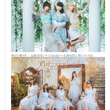
わーすた
▼チケット
全自由席 ¥4,500(税込)
学割チケット ¥4,000(税込)
※入場時ドリンク代別
※当日¥1,000UP
一般発売：6月4日(土)12:00〜
【ダイヤモンドチケット最速先行】
先行受付：4月9日(土)18:00〜5月9日(月)23:59
【プレイガイド先行】
5月14日(土)12:00〜5月31日(火)23:59
主催：ダイヤモンドグループ
企画：ダイヤモンドミュージック
（問）DIAMOND FES運営事務局：event@diamon
dblog.jp