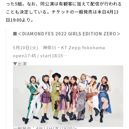
った5組。なお、同公演は有観客に加えて配信が行われる
ことも決定している。チケットの一般発売は本日4月13
日19:00より。
■＜DIAMOND FES 2022 GIRLS EDITION ZERO＞
5月10日(火) 神奈川・KT Zepp Yokohama
open17:45 / start18:15
▼出演
アップアップガールズ(仮) / 夢みるアドレセンス / マ
ジカル・パンチライン / 1-Girls / BOCCHI。
▼会場チケット
全自由席 ¥4,500(税込)
学割チケット ¥4,000(税込)
※入場時ドリンク代別
※当日券¥1,000UP
一般発売：4月13日(水)19:00〜