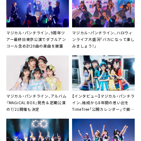
マジカル・パンチライン
、9周年ツ
マジカル・パンチライン
、ハロウィ
アー最終日東京公演でダブルアン
ンライブ大盛況「バカになって楽し
コール含め計20曲の楽曲を披露
みましょう！」
マジカル・パンチライン
、アルバム
【インタビュー】マジカル・パンチラ
『MAGiCAL BOX』発売＆定期公演
イン、結成から8年間の思い出を
の7/21開催も決定
TimeTree「公開カレンダー」で振り
返る