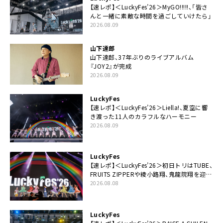
【速レポ】＜LuckyFes’26＞MyGO!!!!!、「皆さ
んと一緒に素敵な時間を過ごしていけたら」
2026.08.09
山下達郎
山下達郎、37年ぶりのライブアルバム
『JOY2』が完成
2026.08.09
LuckyFes
【速レポ】＜LuckyFes’26＞Liella!、夏空に響
き渡った11人のカラフルなハーモニー
2026.08.09
LuckyFes
【速レポ】＜LuckyFes’26＞初日トリはTUBE、
FRUITS ZIPPERや綾小路翔、鬼龍院翔を迎え
た豪華コラボも「知ってたらぜひ一緒に歌っ
2026.08.08
てちょうだい」
LuckyFes