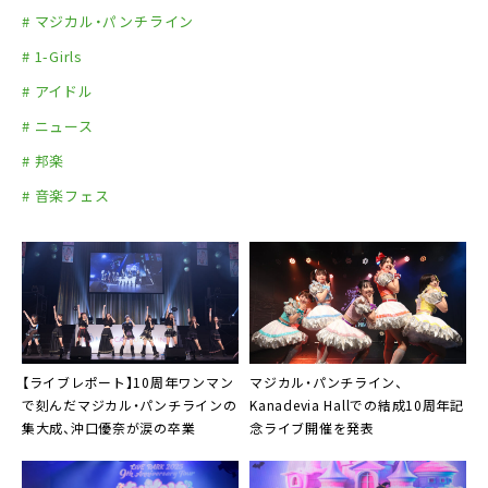
運営：インテリジェンスアジア
# マジカル・パンチライン
制作：チームセカンドジャパン
# 1-Girls
（問）DIAMOND FES運営事務局：event@diamon
# アイドル
dblog.jp
# ニュース
# 邦楽
# 音楽フェス
【ライブレポート】10周年ワンマン
マジカル・パンチライン、
で刻んだマジカル・パンチラインの
Kanadevia Hallでの結成10周年記
集大成、沖口優奈が涙の卒業
念ライブ開催を発表