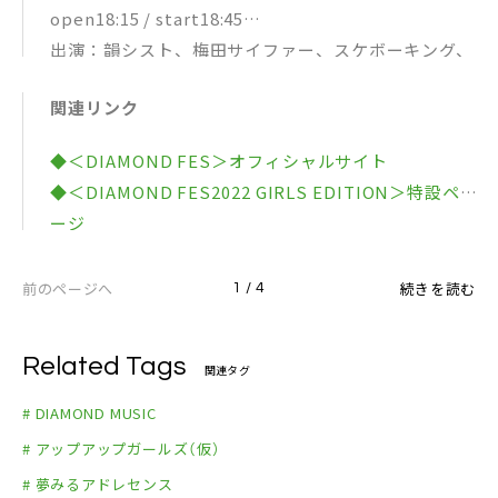
open18:15 / start18:45
出演：韻シスト、梅田サイファー、スケボーキング、
ラッパ我リヤ
関連リンク
▼チケット
指定席 ¥5,500(税込)
◆＜DIAMOND FES＞オフィシャルサイト
学割チケット ¥4,000(税込)
◆＜DIAMOND FES2022 GIRLS EDITION＞特設ペ
※入場時ドリンク代別
ージ
配信チケット ¥4,000(税込)
◆＜DIAMOND FES 2022 HIP HOP ARTIST OSAKA
※当日¥1,000UP
VOL.2＞特設ページ
前のページへ
続きを読む
1 / 4
・会場チケット発売：3月26日(土)10:00〜
◆ダイヤモンドミュージック オフィシャルサイト
・配信チケット発売：5月14日(土)12:00〜
◆ダイヤモンドチケット オフィシャルサイト
ダイヤモンドチケット：https://diamond-ticket.c
Related Tags
関連タグ
om/
# DIAMOND MUSIC
配信チケット：https://diamond-ticket.zaiko.io
# アップアップガールズ（仮）
主催：ダイヤモンドグループ
# 夢みるアドレセンス
企画：ダイヤモンドミュージック