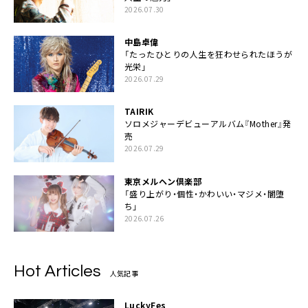
2026.07.30
中島卓偉
「たったひとりの人生を狂わせられたほうが
光栄」
2026.07.29
TAIRIK
ソロメジャーデビューアルバム『Mother』発
売
2026.07.29
東京メルヘン倶楽部
「盛り上がり・個性・かわいい・マジメ・闇堕
ち」
2026.07.26
Hot Articles
人気記事
LuckyFes