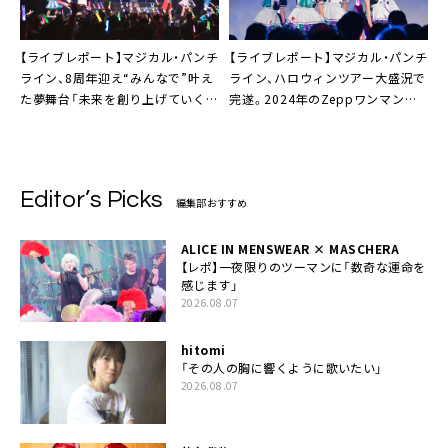
【ライブレポート】マジカル・パンチ
【ライブレポート】マジカル・パンチ
ライン、8周年迎え“みんなで”叶え
ライン、ハロウィンツアー大盛況で
た夢舞台「未来を創り上げていく始
完遂。2024年のZeppワンマンに
まりの場所になりました」
は卒業メンバー出演決定
Editor’s Picks
編集部おすすめ
ALICE IN MENSWEAR × MASCHERA
【レポ】一夜限りのツーマンに「数奇な運命を
感じます」
2026.08.07
hitomi
「その人の胸に響くように歌いたい」
2026.08.07