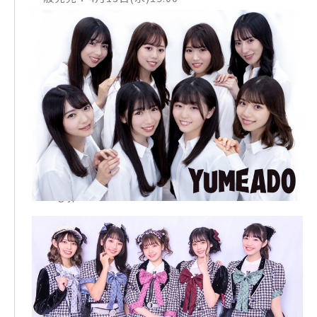
ダイヤモンドチケット：https://diamond-ticket.c
om/
▼配信チケット
¥4,000(税込)
※当日券¥1,000UP
アーカイブ：ライブ配信終了後〜3日間
販売開始：4月20日(水)12:00〜
https://diamond-ticket.zaiko.io/
（問）DIAMOND FES運営事務局：event@diamon
dblog.jp