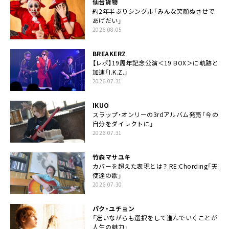
仙台貨物
約2年半ぶりシングル「みんな笑顔ぬさせで
あげだい」
2026.08.05
BREAKERZ
【レポ】19周年記念公演＜19 BOX＞に軌跡と
加速「I.K.Z.」
2026.07.31
IKUO
スラップ・オンリーの3rdアルバム発売「今の
自分をダイレクトに」
2026.07.31
竹森マサユキ
カバーを超えた表現とは？ RE:Chording「天
使達の歌」
2026.07.30
パク・ユチョン
「迷いながらも選択をして進んでいくことが
人生の魅力」