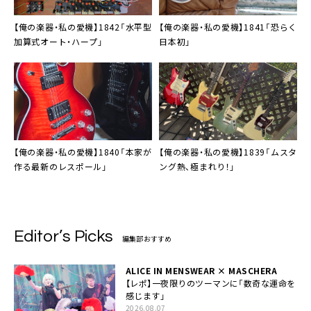
【俺の楽器・私の愛機】1842「水平型
【俺の楽器・私の愛機】1841「恐らく
加算式オート・ハープ」
日本初」
【俺の楽器・私の愛機】1840「本家が
【俺の楽器・私の愛機】1839「ムスタ
作る最新のレスポール」
ング熱、極まれり！」
Editor’s Picks
編集部おすすめ
ALICE IN MENSWEAR × MASCHERA
【レポ】一夜限りのツーマンに「数奇な運命を
感じます」
2026.08.07