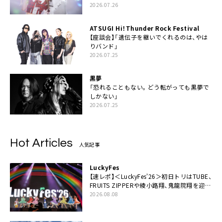
2026.07.26
ATSUGI Hi！Thunder Rock Festival
【座談会】「遺伝子を継いでくれるのは、やは
りバンド」
2026.07.25
黒夢
「恐れることもない。どう転がっても黒夢で
しかない」
2026.07.25
Hot Articles
人気記事
LuckyFes
【速レポ】＜LuckyFes’26＞初日トリはTUBE、
FRUITS ZIPPERや綾小路翔、鬼龍院翔を迎え
た豪華コラボも「知ってたらぜひ一緒に歌っ
2026.08.08
てちょうだい」