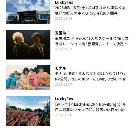
LuckyFes
2026年8月8日（土）＠国営ひたち海浜公園、
絶好の好天の中＜LuckyFes’26＞開幕
2026.08.08
玉置浩二
玉置浩二 × ASKA、壮大なスケールで描くコ
ラボレーション曲「音銀河」リリース決定。
カップリングには新曲「命の宿り」収録も
2026.08.07
モナキ
モナキ、新曲「すみなすものは心なりけり」
MV公開。RECのギターにEvery Little Thing・
伊藤一朗参加も
2026.08.07
LuckyFes
【速レポ】＜LuckyFes’26＞Novelbright「今
日は最高のフェス日和。最高の休日を、最高
の夏休みを作っていきたい」
2026.08.08