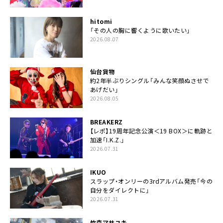
hitomi
「その人の胸に響くように歌いたい」
2026.08.07
仙台貨物
約2年半ぶりシングル「みんな笑顔ぬさせで
あげだい」
2026.08.05
BREAKERZ
【レポ】19周年記念公演＜19 BOX＞に軌跡と
加速「I.K.Z.」
2026.07.31
IKUO
スラップ・オンリーの3rdアルバム発売「今の
自分をダイレクトに」
2026.07.31
竹森マサユキ