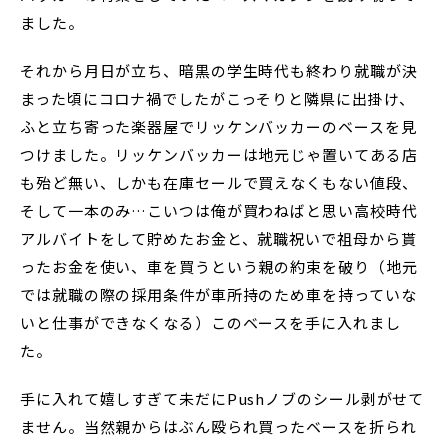
ました。
それから月日が立ち、暗黒の学生時代も終わり就職が決
まった頃にコロナ禍でしたがこっそりと隣県に出掛け、
ふと立ち寄った楽器屋でリッケンバッカーのベースを見
つけました。リッケンバッカーは地元じゃ置いてある店
も殆ど無い、しかも在庫セールで買えなくもない値段、
そして一本のみ…こいつは俺が買わねばと思い高校時代
アルバイトをして貯めたお金と、就職祝いで祖母から貰
ったお金を使い、車を買うという親の約束を破り（地元
では就職の際の採用条件が車所持のため車を持っていな
いと仕事ができなくなる）このベースを手に入れまし
た。
手に入れて嬉しすぎて未だにPushノブのシール剥がせて
ません。当然親からはぶん殴られ買ったベースを折られ