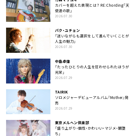
カバーを超えた表現とは？ RE:Chording「天
使達の歌」
2026.07.30
パク・ユチョン
「迷いながらも選択をして進んでいくことが
人生の魅力」
2026.07.30
中島卓偉
「たったひとりの人生を狂わせられたほうが
光栄」
2026.07.29
TAIRIK
ソロメジャーデビューアルバム『Mother』発
売
2026.07.29
東京メルヘン倶楽部
「盛り上がり・個性・かわいい・マジメ・闇堕
ち」