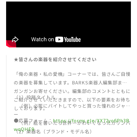
★皆さんの楽器を紹介させてください
「俺の楽器・私の愛機」コーナーでは、皆さんご自慢
の楽器を募集しています。BARKS楽器人編集部まで
ガンガンお寄せください。編集部のコメントとともに
（1）投稿タイトル
ご紹介させていただきますので、以下の要素をお待ち
（例）必死にバイトしてやっと買った憧れのジャガ
しております。
ー
●応募フォーム：
https://forms.gle/XX72yo6Ph3B
（例）絵を書いたら世界一かわいくなったカリンバ
wqQHE9
（2）楽器名（ブランド・モデル名）