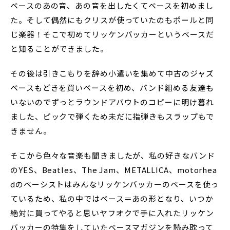
ベースのあの音、あの音を出したくてベースを初めまし
た。そして偶然にもクリスが使っていたのもポールと同
じ楽器！そこで初めてリッケンバッカーというベースだ
と知ることができました。
その後は引きこもりを辞め小遣いを集めて中古のジャズ
ベースもどきを買いベースを初め、バンド組める友達も
いないのでずっとラウンドアバウトのコピーに明け暮れ
ました、ピックで弾くため未だに指弾きもスラップもで
きません。
そこから色々な音楽も聞きましたが、私の好きなバンド
のYES、Beatles、The Jam、METALLICA、motorhea
dのベーシストはみんなリッケンバッカーのベースを使っ
ているため、私の中ではベース＝あの形となり、いつか
絶対に買ってやると思いヤフオクで手に入れたリッケン
バッカーの特集をしていたベースマガジンを読み耽って