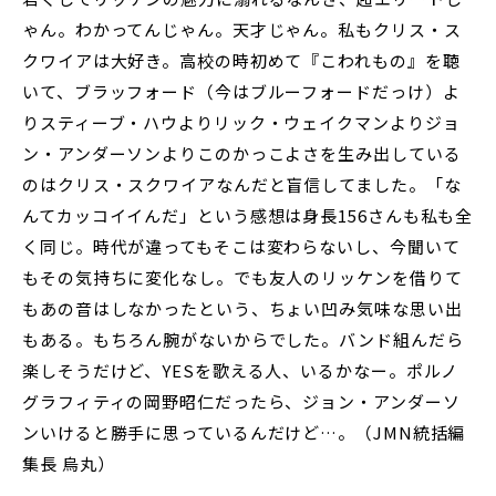
ゃん。わかってんじゃん。天才じゃん。私もクリス・ス
クワイアは大好き。高校の時初めて『こわれもの』を聴
いて、ブラッフォード（今はブルーフォードだっけ）よ
りスティーブ・ハウよりリック・ウェイクマンよりジョ
ン・アンダーソンよりこのかっこよさを生み出している
のはクリス・スクワイアなんだと盲信してました。「な
んてカッコイイんだ」という感想は身長156さんも私も全
く同じ。時代が違ってもそこは変わらないし、今聞いて
もその気持ちに変化なし。でも友人のリッケンを借りて
もあの音はしなかったという、ちょい凹み気味な思い出
もある。もちろん腕がないからでした。バンド組んだら
楽しそうだけど、YESを歌える人、いるかなー。ポルノ
グラフィティの岡野昭仁だったら、ジョン・アンダーソ
ンいけると勝手に思っているんだけど…。（JMN統括編
集長 烏丸）