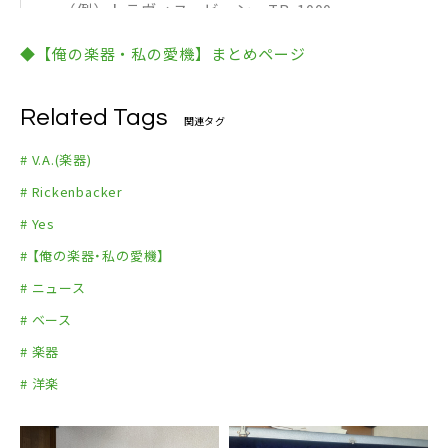
（例）トラヴィス・ビーン TB-1000
（例）自作タンバリン 手作り3号
◆【俺の楽器・私の愛機】まとめページ
（3）お名前 所在 年齢
（例）練習嫌いさん 静岡県 21歳
Related Tags
（例）山田太郎さん 北区赤羽市 X歳
関連タグ
（4）説明・自慢トーク
# V.A.(楽器)
※文章量問いません。エピソード／こだわり／自慢
# Rickenbacker
ポイントなど、何でも構いません。パッションあふれ
# Yes
る投稿をお待ちしております。
# 【俺の楽器・私の愛機】
（5）写真
# ニュース
※最大5枚まで
# ベース
# 楽器
# 洋楽