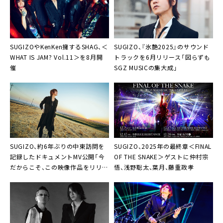
SUGIZOやKenKen擁するSHAG、＜
SUGIZO、『氷艶2025』のサウンド
WHAT IS JAM? Vol.11＞を8月開
トラックを6月リリース「図らずも
催
SGZ MUSICの集大成」
SUGIZO、約6年ぶりの中東訪問を
SUGIZO、2025年の最終章＜FINAL
記録したドキュメントMV公開「今
OF THE SNAKE＞ゲストに仲村宗
だからこそ、この映像作品をリリー
悟、浅野聡太、葉月、藤重政孝
スしたかった」