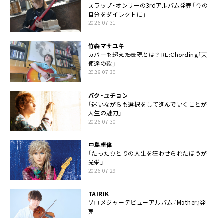
スラップ・オンリーの3rdアルバム発売「今の
自分をダイレクトに」
2026.07.31
竹森マサユキ
カバーを超えた表現とは？ RE:Chording「天
使達の歌」
2026.07.30
パク・ユチョン
「迷いながらも選択をして進んでいくことが
人生の魅力」
2026.07.30
中島卓偉
「たったひとりの人生を狂わせられたほうが
光栄」
2026.07.29
TAIRIK
ソロメジャーデビューアルバム『Mother』発
売