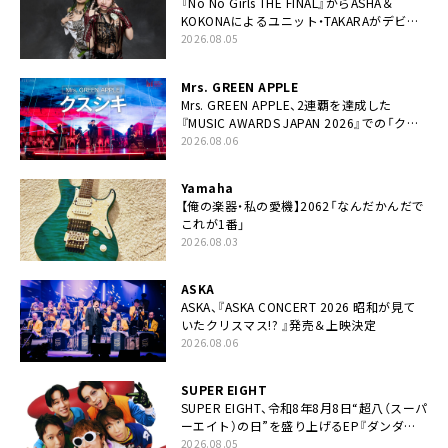
『No No Girls THE FINAL』からASHA＆
KOKONAによるユニット・TAKARAがデビュ
ー
2026.08.05
Mrs. GREEN APPLE
Mrs. GREEN APPLE、2連覇を達成した
『MUSIC AWARDS JAPAN 2026』での「クス
シキ」ライブパフォーマンスをYouTube公開
2026.08.06
Yamaha
【俺の楽器・私の愛機】2062「なんだかんだで
これが1番」
2026.08.03
ASKA
ASKA、『ASKA CONCERT 2026 昭和が見て
いたクリスマス!? 』発売＆上映決定
2026.08.06
SUPER EIGHT
SUPER EIGHT、令和8年8月8日“超八（スーパ
ーエイト）の日”を盛り上げるEP『ダンダー
ラ』本日リリース
2026.08.05