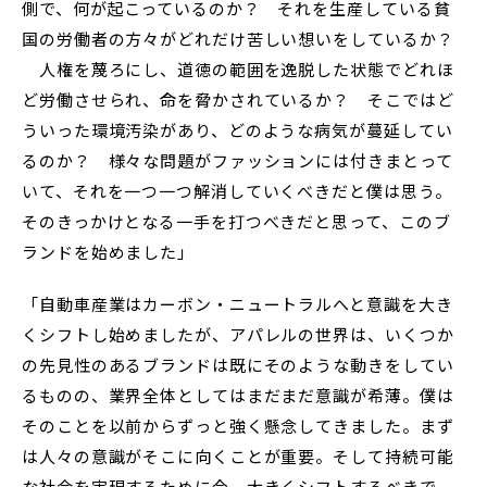
側で、何が起こっているのか？ それを生産している貧
国の労働者の方々がどれだけ苦しい想いをしているか？
人権を蔑ろにし、道徳の範囲を逸脱した状態でどれほ
ど労働させられ、命を脅かされているか？ そこではど
ういった環境汚染があり、どのような病気が蔓延してい
るのか？ 様々な問題がファッションには付きまとって
いて、それを一つ一つ解消していくべきだと僕は思う。
そのきっかけとなる一手を打つべきだと思って、このブ
ランドを始めました」
「自動車産業はカーボン・ニュートラルへと意識を大き
くシフトし始めましたが、アパレルの世界は、いくつか
の先見性のあるブランドは既にそのような動きをしてい
るものの、業界全体としてはまだまだ意識が希薄。僕は
そのことを以前からずっと強く懸念してきました。まず
は人々の意識がそこに向くことが重要。そして持続可能
な社会を実現するために今、大きくシフトするべきで