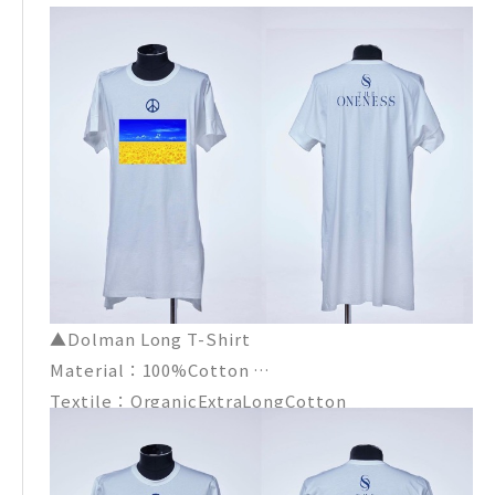
▲Dolman Long T-Shirt
Material：100%Cotton
Textile：OrganicExtraLongCotton
Size：S、M、L、XL
Price：¥ 16,000 (本体価格)