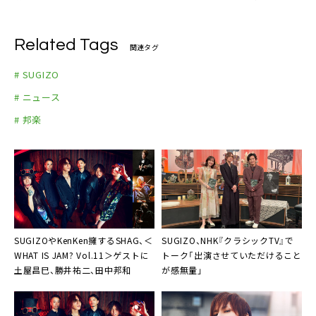
◆SUGIZO レーベルサイト
◆SUGIZO オフィシャルYouTubeチャンネル
Related Tags
関連タグ
◆SUGIZO オフィシャルNiconicoチャンネル
◆THE ONENESS オフィシャルサイト
# SUGIZO
◆THE ONENESS オフィシャルTwitter
# ニュース
◆THE ONENESS オフィシャルInstagram
# 邦楽
◆THE ONENESS オフィシャルFacebook
SUGIZOやKenKen擁するSHAG、＜
SUGIZO、NHK『クラシックTV』で
WHAT IS JAM? Vol.11＞ゲストに
トーク「出演させていただけること
土屋昌巳、勝井祐二、田中邦和
が感無量」