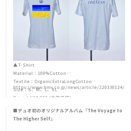
▲T-Shirt
Material：100%Cotton
Textile：OrganicExtraLongCotton
https://www.hmv.co.jp/news/article/220330124/
Size：S、M、L、XL
Price：¥12,000 (本体価格)
■デュオ初のオリジナルアルバム『The Voyage to
The Higher Self』