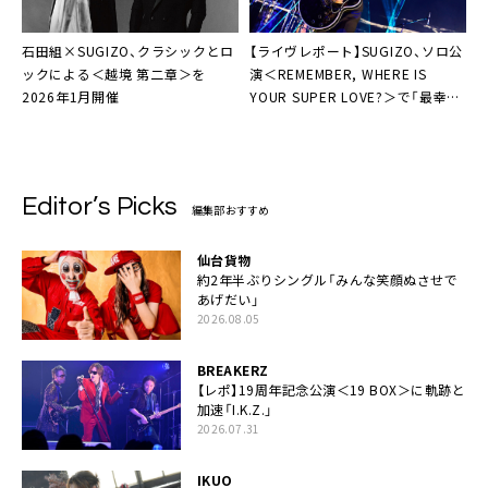
石田組×SUGIZO、クラシックとロ
【ライヴレポート】SUGIZO、ソロ公
ックによる＜越境 第二章＞を
演＜REMEMBER, WHERE IS
2026年1月開催
YOUR SUPER LOVE?＞で「最幸の
昇天を」
Editor’s Picks
編集部おすすめ
仙台貨物
約2年半ぶりシングル「みんな笑顔ぬさせで
あげだい」
2026.08.05
BREAKERZ
【レポ】19周年記念公演＜19 BOX＞に軌跡と
加速「I.K.Z.」
2026.07.31
IKUO