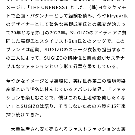
メージし「THE ONENESS」とした。(株)ヨウジヤマモ
トで企画・パタンナーとして経験を積み、今やkiryuyrik
のデザイナーとして著名な高栁成克氏との親交が始まっ
て20年となる節目の2022年。SUGIZOのアイディアに賛
同した高栁氏とスタイリストBun氏とのタッグで、この
ブランドは起動。SUGIZOのステージ衣装も担当するこ
の二人によって、SUGIZOの精神性と美意識がサステナ
ブルなファッションという形で昇華を果たしている。
華やかなイメージとは裏腹に、実は世界第二の環境汚染
産業という汚名に甘んじているアパレル業界。「ファッ
ションを楽しむことで、僕はこれ以上地球を穢したくな
い」とSUGIZOは語り、そうしないための方策を15年来
探り続けてきた。
「大量生産され安く売られるファストファッションの裏