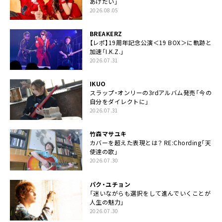
あげだい」
2026.08.05
BREAKERZ
【レポ】19周年記念公演＜19 BOX＞に軌跡と
加速「I.K.Z.」
2026.07.31
IKUO
スラップ・オンリーの3rdアルバム発売「今の
自分をダイレクトに」
2026.07.31
竹森マサユキ
カバーを超えた表現とは？ RE:Chording「天
使達の歌」
2026.07.30
パク・ユチョン
「迷いながらも選択をして進んでいくことが
人生の魅力」
2026.07.30