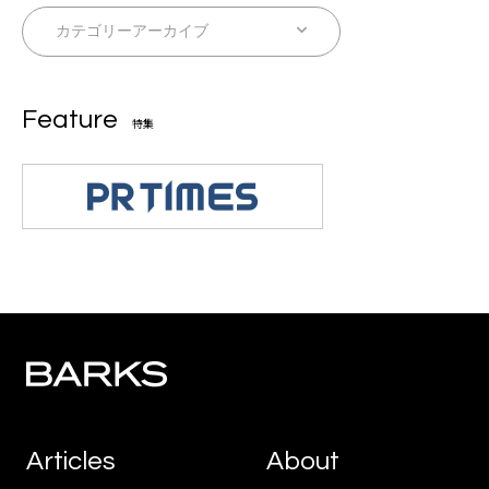
Feature
特集
Articles
About