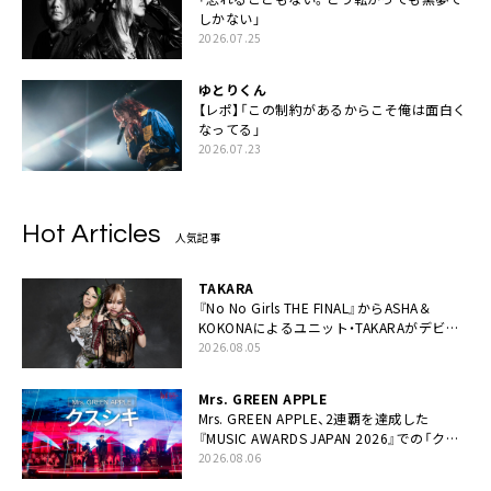
しかない」
2026.07.25
ゆとりくん
【レポ】「この制約があるからこそ俺は面白く
なってる」
2026.07.23
Hot Articles
人気記事
TAKARA
『No No Girls THE FINAL』からASHA＆
KOKONAによるユニット・TAKARAがデビュ
ー
2026.08.05
Mrs. GREEN APPLE
Mrs. GREEN APPLE、2連覇を達成した
『MUSIC AWARDS JAPAN 2026』での「クス
シキ」ライブパフォーマンスをYouTube公開
2026.08.06