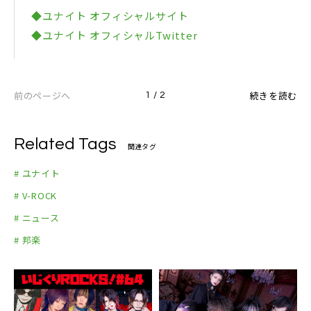
▼会場チケット
◆ユナイト オフィシャルサイト
05. オーディオコメンタリー (椎名未緒 ver.)
・未成年チケット：￥1,000(税込・指定席)※キャッ
◆ユナイト オフィシャルTwitter
▼LiN・爆上げ盤：DCUN-38
シュバックで実質無料
01. ふわり (LiN 爆上げver.)
・通常チケット：￥5,000(税込・指定席)
02. FAQT (LiN 爆上げver.)
※未就学児童入場不可
前のページへ
03. 必殺 (LiN 爆上げver.)
続きを読む
1 / 2
※営利目的の転売禁止・転売チケットの入場不可
04. ベリアル (LiN 爆上げver.)
▼配信チケット
05. オーディオコメンタリー (LiN ver.)
・配信チケット：￥4,000(税込)
Related Tags
関連タグ
▼ハク・爆上げ盤：DCUN-39
※アーカイブ視聴不可
# ユナイト
01. ふわり (ハク 爆上げver.)
※配信チケット詳細は後日発表
02. FAQT (ハク 爆上げver.)
# V-ROCK
■未成年チケットについて■
03. 必殺 (ハク 爆上げver.)
# ニュース
※公演当日(2022年3月29日)、20歳未満19歳以下の方
04. ベリアル (ハク 爆上げver.)
のみ有効となります。入場時に年齢の確認を致しま
# 邦楽
05. オーディオコメンタリー (ハク ver.)
す。
▼莎奈・爆上げ盤：DCUN-40
※キャッシュバックは当日のみの受付となります。
01. ふわり (莎奈 爆上げver.)
※入場後、キャッシュバック窓口にて学生証など年齢
02. FAQT (莎奈 爆上げver.)