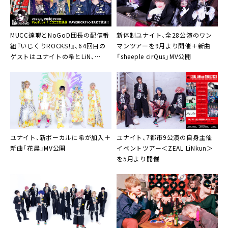
の分かる身分証明書をご提示してください。
03. 必殺 (莎奈 爆上げver.)
※発券時にかかるプレイガイド手数料はお客様のご負
04. ベリアル (莎奈 爆上げver.)
担となります。(チケット代￥1,000のみのキャッシュ
MUCC逹瑯とNoGoD団長の配信番
新体制ユナイト、全28公演のワン
05. オーディオコメンタリー (莎奈 ver.)
バックとなります)
組『いじくりROCKS！』、64回目の
マンツアーを9月より開催＋新曲
※爆上げver.は各パートの音量が極端に大きくなり、
ゲストはユナイトの希とLiN、
「sheeple cirQus」MV公開
※特典のサービスチェキは公演当日、ご入場時にお渡
vistlipの智と海
聴こえやすくなっています。
し致します。
※ご希望メンバー(DCUN-36～40)の中から一枚お選
びください。
※爆上げ盤のみの購入はできません。
通販サイト｢city!｣ ：https://citycity.theshop.jp/
ユナイト、新ボーカルに希が加入＋
ユナイト、7都市9公演の自身主催
新曲「花晨」MV公開
イベントツアー＜ZEAL LiNkun＞
を5月より開催