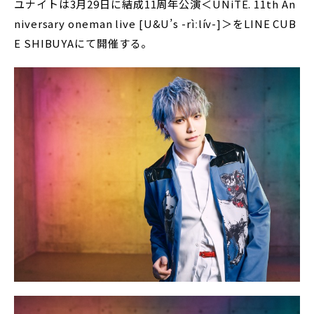
ユナイトは3月29日に結成11周年公演＜UNiTE. 11th An
niversary oneman live [U&U’s -rìːlív-]＞をLINE CUB
E SHIBUYAにて開催する。