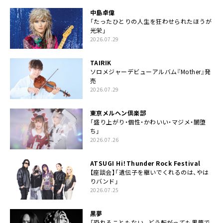
中島卓偉
「たったひとりの人生を狂わせられたほうが
光栄」
2026.07.29
TAIRIK
ソロメジャーデビューアルバム『Mother』発
売
2026.07.29
東京メルヘン倶楽部
「盛り上がり・個性・かわいい・マジメ・闇堕
ち」
2026.07.26
ATSUGI Hi！Thunder Rock Festival
【座談会】「遺伝子を継いでくれるのは、やは
りバンド」
2026.07.25
黒夢
「恐れることもない。どう転がっても黒夢で