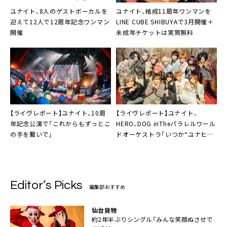
ユナイト
、8人のゲストボーカルを
ユナイト
、結成11周年ワンマンを
迎えて12人で12周年記念ワンマン
LINE CUBE SHIBUYAで3月開催＋
開催
未成年チケットは実質無料
【ライヴレポート】
ユナイト
、10周
【ライヴレポート】
ユナイト、
年記念公演で「これからもずっとこ
HERO、DOG inTheパラレルワール
の手を繋いで」
ドオーケストラ
「いつか“ユナヒロ
犬。”でツアーを」
Editor’s Picks
編集部おすすめ
仙台貨物
約2年半ぶりシングル「みんな笑顔ぬさせで