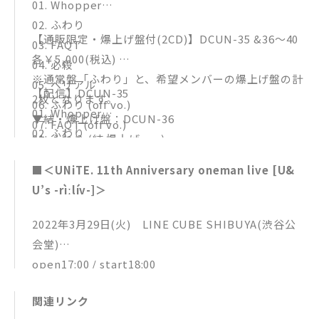
01. Whopper
02. ふわり
【通販限定・爆上げ盤付(2CD)】DCUN-35 &36～40
03. FAQT
各￥5,000(税込)
04. 必殺
※通常盤「ふわり」と、希望メンバーの爆上げ盤の計
05. ベリアル
【配信】DCUN-35
2枚となります。
06. ふわり (off vo.)
01. Whopper
▼結・爆上げ盤：DCUN-36
07. FAQT (off vo.)
02. ふわり
01. ふわり (結 爆上げver.)
08. 必殺 (off vo.)
03. FAQT
02. FAQT (結 爆上げver.)
09. ベリアル (off vo.)
■＜UNiTE. 11th Anniversary oneman live [U&
04. 必殺
03. 必殺 (結 爆上げver.)
通販サイト｢city!｣ ：https://citycity.theshop.jp/
U’s -rìːlív-]＞
05. ベリアル
04. ベリアル (結 爆上げver.)
※(off vo.)の配信はございません
05. オーディオコメンタリー (結 ver.)
2022年3月29日(火) LINE CUBE SHIBUYA(渋谷公
各配信サイト：https://www.unite-jp.com/news/f
▼椎名未緒・爆上げ盤：DCUN-37
会堂)
uwari_haishin
01. ふわり (椎名未緒 爆上げver.)
open17:00 / start18:00
02. FAQT (椎名未緒 爆上げver.)
チケット一般発売：2022/3/5(土)12:00～
03. 必殺 (椎名未緒 爆上げver.)
関連リンク
（問）DISK GARAGE 050-5533-0888
04. ベリアル (椎名未緒 爆上げver.)