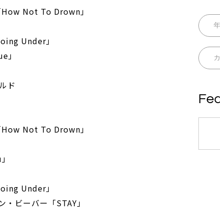
w Not To Drown」
」
ing Under」
ue」
ルド
Fea
w Not To Drown」
u」
」
ing Under」
・ビーバー「STAY」