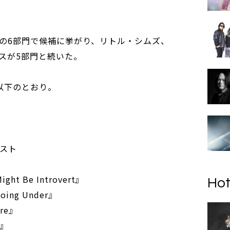
の6部門で候補に挙がり、リトル・シムズ、
スが5部門と続いた。
補は以下のとおり。
ィスト
ht Be Introvert』
Hot
ing Under』
ure』
d』