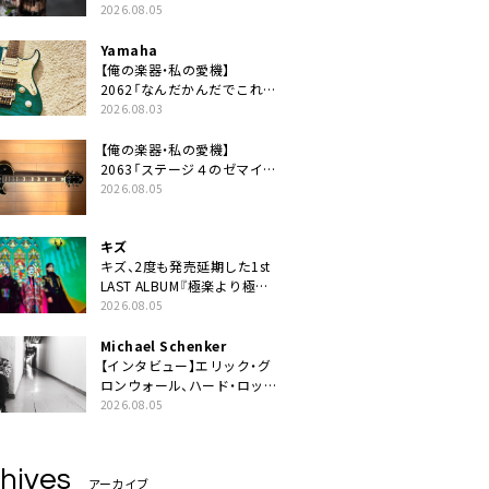
ニット・TAKARAがデビュー
2026.08.05
Yamaha
【俺の楽器・私の愛機】
2062「なんだかんだでこれが
1番」
2026.08.03
【俺の楽器・私の愛機】
2063「ステージ４のゼマイテ
ィス。」
2026.08.05
キズ
キズ、2度も発売延期した1st
LAST ALBUM『極楽より極上
の雨』遂にリリース。収録曲
2026.08.05
「はじまり」MV公開
Michael Schenker
【インタビュー】エリック・グ
ロンウォール、ハード・ロック
の今を代表する魂のボーカリ
2026.08.05
スト来日決定
hives
アーカイブ