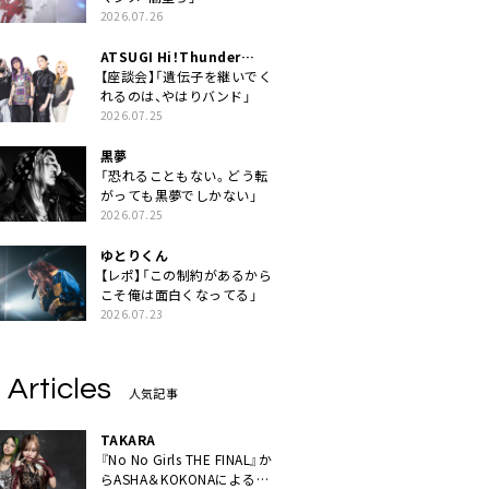
2026.07.26
ATSUGI Hi！Thunder
Rock Festival
【座談会】「遺伝子を継いでく
れるのは、やはりバンド」
2026.07.25
黒夢
「恐れることもない。どう転
がっても黒夢でしかない」
2026.07.25
ゆとりくん
【レポ】「この制約があるから
こそ俺は面白くなってる」
2026.07.23
 Articles
人気記事
TAKARA
『No No Girls THE FINAL』か
らASHA＆KOKONAによるユ