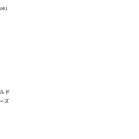
ue」
ルド
ーズ