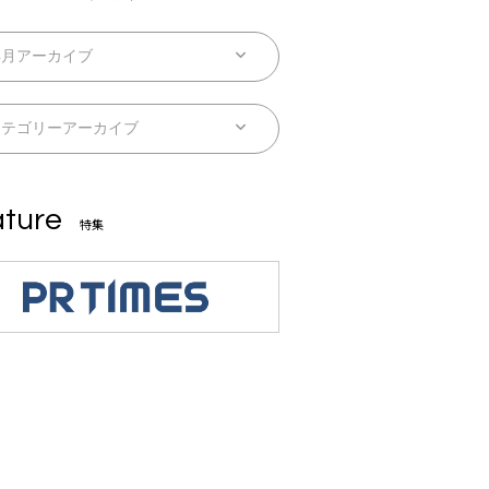
ture
特集