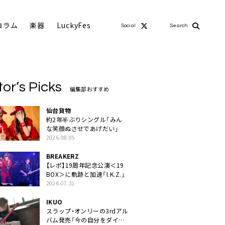
コラム
楽器
LuckyFes
Social
Search
tor’s Picks
編集部おすすめ
仙台貨物
約2年半ぶりシングル「みん
な笑顔ぬさせであげだい」
2026.08.05
BREAKERZ
【レポ】19周年記念公演＜19
BOX＞に軌跡と加速「I.K.Z.」
2026.07.31
IKUO
スラップ・オンリーの3rdアル
バム発売「今の自分をダイレ