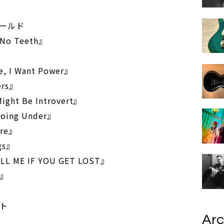
ールド
 No Teeth』
, I Want Power』
rs』
ht Be Introvert』
ing Under』
ure』
ngs』
E IF YOU GET LOST』
d』
スト
Arc