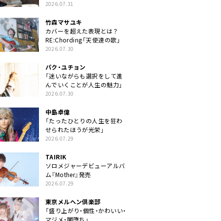
クトに」
2026.07.31
竹森マサユキ
カバーを超えた表現とは？
RE:Chording「天使達の歌」
2026.07.30
パク・ユチョン
「迷いながらも選択をして進
んでいくことが人生の魅力」
2026.07.30
中島卓偉
「たったひとりの人生を狂わ
せられたほうが光栄」
2026.07.29
TAIRIK
ソロメジャーデビューアルバ
ム『Mother』発売
2026.07.29
東京メルヘン倶楽部
「盛り上がり・個性・かわいい・
マジメ・闇堕ち」