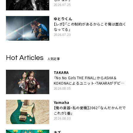
2026.07.25
ゆとりくん
【レポ】「この制約があるからこそ俺は面白く
なってる」
2026.07.23
Hot Articles
人気記事
TAKARA
『No No Girls THE FINAL』からASHA＆
KOKONAによるユニット・TAKARAがデビュ
ー
2026.08.05
Yamaha
【俺の楽器・私の愛機】2062「なんだかんだで
これが1番」
2026.08.03
キズ