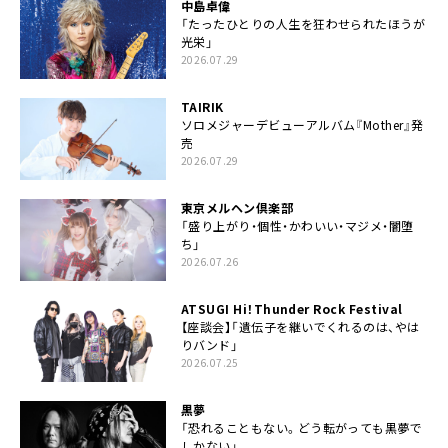
中島卓偉
「たったひとりの人生を狂わせられたほうが
光栄」
2026.07.29
TAIRIK
ソロメジャーデビューアルバム『Mother』発
売
2026.07.29
東京メルヘン倶楽部
「盛り上がり・個性・かわいい・マジメ・闇堕
ち」
2026.07.26
ATSUGI Hi！Thunder Rock Festival
【座談会】「遺伝子を継いでくれるのは、やは
りバンド」
2026.07.25
黒夢
「恐れることもない。どう転がっても黒夢で
しかない」