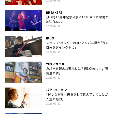
2026.08.05
BREAKERZ
【レポ】19周年記念公演＜19 BOX＞に軌跡と
加速「I.K.Z.」
2026.07.31
IKUO
スラップ・オンリーの3rdアルバム発売「今の
自分をダイレクトに」
2026.07.31
竹森マサユキ
カバーを超えた表現とは？ RE:Chording「天
使達の歌」
2026.07.30
パク・ユチョン
「迷いながらも選択をして進んでいくことが
人生の魅力」
2026.07.30