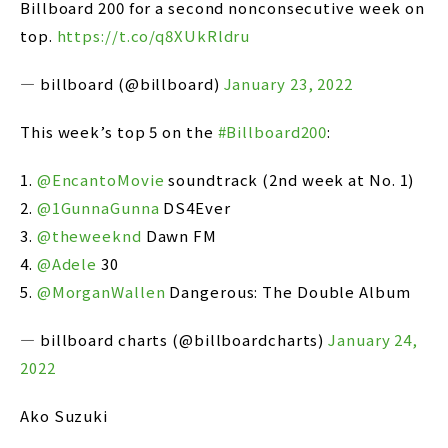
Billboard 200 for a second nonconsecutive week on
top.
https://t.co/q8XUkRldru
— billboard (@billboard)
January 23, 2022
This week’s top 5 on the
#Billboard200
:
1.
@EncantoMovie
soundtrack (2nd week at No. 1)
2.
@1GunnaGunna
DS4Ever
3.
@theweeknd
Dawn FM
4.
@Adele
30
5.
@MorganWallen
Dangerous: The Double Album
— billboard charts (@billboardcharts)
January 24,
2022
Ako Suzuki