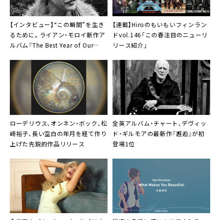
【インタビュー】“この瞬間”を生き
【連載】Hiroのもいもいフィンラン
るために。ライアン・モロイ新作ア
ドvol.146「この春注目のニューリ
ルバム『The Best Year of Our
リース紹介」
Lives』
ローデリウス
、オンネン・ボック、松
全英アルバム・チャート、デヴィッ
﨑裕子、長い空白の年月を経て作り
ド・ギルモアの最新作『邂逅』が初
上げた先鋭的作品リリース
登場1位