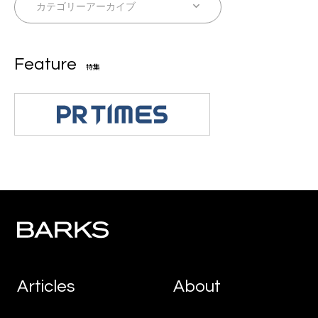
Feature
特集
Articles
About