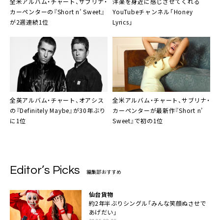
全米アルバム・チャート、サブリナ・
洋楽を身近に感じさせてくれる
カーペンターの『Short n’ Sweet』
YouTubeチャンネル「Honey
が2週連続1位
Lyrics」
全英アルバム・チャート、オアシス
全米アルバム・チャート、サブリナ・
の『Definitely Maybe』が30年ぶり
カーペンターが最新作『Short n’
に1位
Sweet』で初の1位
Editor’s Picks
編集部おすすめ
仙台貨物
約2年半ぶりシングル「みんな笑顔ぬさせで
あげだい」