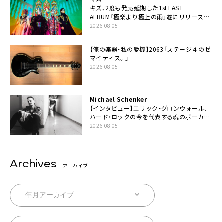
キズ、2度も発売延期した1st LAST
ALBUM『極楽より極上の雨』遂にリリース。
収録曲「はじまり」MV公開
2026.08.05
【俺の楽器・私の愛機】2063「ステージ４のゼ
マイティス。」
2026.08.05
Michael Schenker
【インタビュー】エリック・グロンウォール、
ハード・ロックの今を代表する魂のボーカリ
スト来日決定
2026.08.05
Archives
アーカイブ