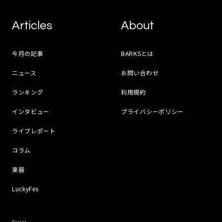
Articles
About
今月の記事
BARKSとは
ニュース
お問い合わせ
ランキング
利用規約
インタビュー
プライバシーポリシー
ライブレポート
コラム
楽器
LuckyFes