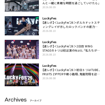
んと一緒に素敵な時間を過ごしていけたら」
2026.08.09
LuckyFes
【速レポ】＜LuckyFes’26＞ポルカドットステ
ィングレイが示したロックバンドの底力
「LuckyFesのマスコットキャラクターである
2026.08.10
俺たちが、ライブとは何であるかを教えてや
る」
LuckyFes
【速レポ】＜LuckyFes’26＞2日目 WING
STAGEのトリは初出演のNiziU、「私たちが最
高の夏の思い出にしてみせます」
2026.08.10
LuckyFes
【速レポ】＜LuckyFes’26＞初日トリはTUBE、
FRUITS ZIPPERや綾小路翔、鬼龍院翔を迎え
た豪華コラボも「知ってたらぜひ一緒に歌っ
2026.08.08
てちょうだい」
Archives
アーカイブ