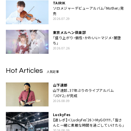
TAIRIK
ソロメジャーデビューアルバム『Mother』発
売
2026.07.29
東京メルヘン倶楽部
「盛り上がり・個性・かわいい・マジメ・闇堕
ち」
2026.07.26
Hot Articles
人気記事
山下達郎
山下達郎、37年ぶりのライブアルバム
『JOY2』が完成
2026.08.09
LuckyFes
【速レポ】＜LuckyFes’26＞MyGO!!!!!、「皆さ
んと一緒に素敵な時間を過ごしていけたら」
2026.08.09