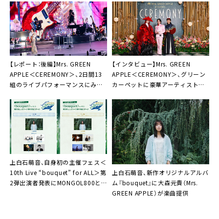
屋比久知奈と井上芳雄に
【レポート：後編】Mrs. GREEN
【インタビュー】Mrs. GREEN
APPLE＜CEREMONY＞、2日間13
APPLE＜CEREMONY＞、グリーン
組のライブパフォーマンスにみた
カーペットに豪華アーティストが
「心を奪われてしまう出会い」
登場「本当に真新しいイベント」
上白石萌音、自身初の主催フェス＜
上白石萌音、新作オリジナルアルバ
10th Live “bouquet” for ALL＞第
ム『bouquet』に大森元貴（Mrs.
2弾出演者発表にMONGOL800と
GREEN APPLE）が楽曲提供
GLIM SPANKY