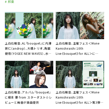
# 邦楽
上白石萌音、AL『bouquet』に内澤
上白石萌音、主催フェス＜Mone
崇仁（androp）、大橋トリオ、角舘
Kamishiraishi 10th
健悟（YOGEE NEW WAVES）、水野
Live《bouquet》for ALL＞に
良樹（いきものがかり、HIROBA）ら
adieu（上白石萌歌）出演決定。歌手
の楽曲提供が明らかに
として初の姉妹共演が実現
上白石萌音、アルバム『bouquet』
上白石萌音、主催フェス＜Mone
に根本 要 from スターダスト☆レ
Kamishiraishi 10th
ビューと絢香が楽曲提供
Live《bouquet》for ALL＞第3弾ラ
インナップはミュージカル界より