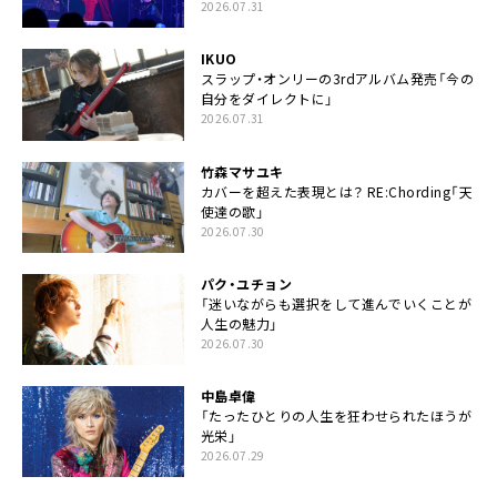
2026.07.31
IKUO
スラップ・オンリーの3rdアルバム発売「今の
自分をダイレクトに」
2026.07.31
竹森マサユキ
カバーを超えた表現とは？ RE:Chording「天
使達の歌」
2026.07.30
パク・ユチョン
「迷いながらも選択をして進んでいくことが
人生の魅力」
2026.07.30
中島卓偉
「たったひとりの人生を狂わせられたほうが
光栄」
2026.07.29