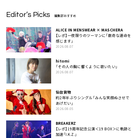
Editor’s Picks
編集部おすすめ
ALICE IN MENSWEAR × MASCHERA
【レポ】一夜限りのツーマンに「数奇な運命を
感じます」
2026.08.07
hitomi
「その人の胸に響くように歌いたい」
2026.08.07
仙台貨物
約2年半ぶりシングル「みんな笑顔ぬさせで
あげだい」
2026.08.05
BREAKERZ
【レポ】19周年記念公演＜19 BOX＞に軌跡と
加速「I.K.Z.」