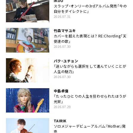
IKUO
スラップ・オンリーの3rdアルバム発売「今の
自分をダイレクトに」
2026.07.31
竹森マサユキ
カバーを超えた表現とは？ RE:Chording「天
使達の歌」
2026.07.30
パク・ユチョン
「迷いながらも選択をして進んでいくことが
人生の魅力」
2026.07.30
中島卓偉
「たったひとりの人生を狂わせられたほうが
光栄」
2026.07.29
TAIRIK
ソロメジャーデビューアルバム『Mother』発
売