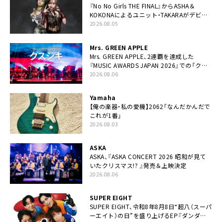
『No No Girls THE FINAL』からASHA＆
KOKONAによるユニット・TAKARAがデビュ
ー
2026.08.05
Mrs. GREEN APPLE
Mrs. GREEN APPLE、2連覇を達成した
『MUSIC AWARDS JAPAN 2026』での「クス
シキ」ライブパフォーマンスをYouTube公開
2026.08.06
Yamaha
【俺の楽器・私の愛機】2062「なんだかんだで
これが1番」
2026.08.03
ASKA
ASKA、『ASKA CONCERT 2026 昭和が見て
いたクリスマス!? 』発売＆上映決定
2026.08.06
SUPER EIGHT
SUPER EIGHT、令和8年8月8日“超八（スーパ
ーエイト）の日”を盛り上げるEP『ダンダー