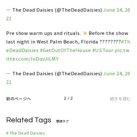
— The Dead Daisies (@TheDeadDaisies)
June 24, 20
21
Pre show warm ups and rituals.
Before the show
last night in West Palm Beach, Florida ????????
#Th
eDeadDaisies
#GetOutOfTheHouse
#USTour
pic.tw
itter.com/IoDqvJiLMY
— The Dead Daisies (@TheDeadDaisies)
June 24, 20
21
前のページへ
続きを読む
2 / 2
Related Tags
関連タグ
# The Dead Daisies