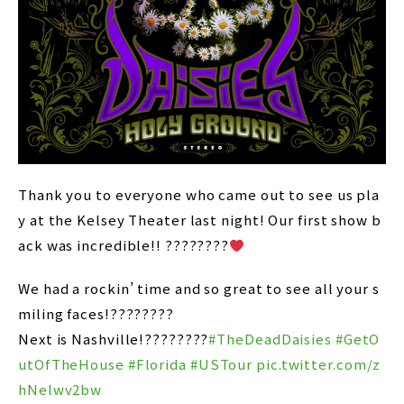
Thank you to everyone who came out to see us pla
y at the Kelsey Theater last night! Our first show b
ack was incredible!! ????????
We had a rockin’ time and so great to see all your s
miling faces!????????
Next is Nashville!????????
#TheDeadDaisies
#GetO
utOfTheHouse
#Florida
#USTour
pic.twitter.com/z
hNelwv2bw