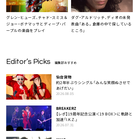
グレン・ヒューズ、チャド・スミス＆
ダグ・アルドリッチ、ディオの未発
ジョー・ボナマッサとディープ・パ
表曲「ある。倉庫の中で探している
ープルの楽曲をプレイ
ところ」
Editor’s Picks
編集部おすすめ
仙台貨物
約2年半ぶりシングル「みんな笑顔ぬさせで
あげだい」
2026.08.05
BREAKERZ
【レポ】19周年記念公演＜19 BOX＞に軌跡と
加速「I.K.Z.」
2026.07.31