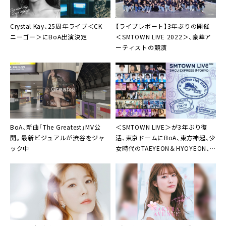
Crystal Kay、25周年ライブ＜CK
【ライブレポート】3年ぶりの開催
ニーゴー＞にBoA出演決定
＜SMTOWN LIVE 2022＞、豪華ア
ーティストの競演
BoA
、新曲「The Greatest」MV公
＜SMTOWN LIVE＞
が3年ぶり復
開。最新ビジュアルが渋谷をジャ
活、東京ドームにBoA、東方神起、少
ック中
女時代のTAEYEON＆HYOYEON、
SHINeeのONEW＋KEY＋MINHOな
ど集結