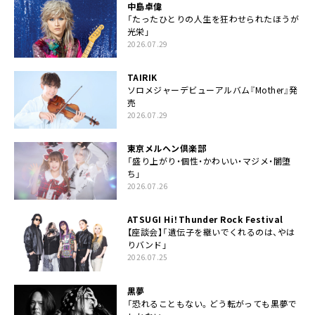
中島卓偉
「たったひとりの人生を狂わせられたほうが
光栄」
2026.07.29
TAIRIK
ソロメジャーデビューアルバム『Mother』発
売
2026.07.29
東京メルヘン倶楽部
「盛り上がり・個性・かわいい・マジメ・闇堕
ち」
2026.07.26
ATSUGI Hi！Thunder Rock Festival
【座談会】「遺伝子を継いでくれるのは、やは
りバンド」
2026.07.25
黒夢
「恐れることもない。どう転がっても黒夢で