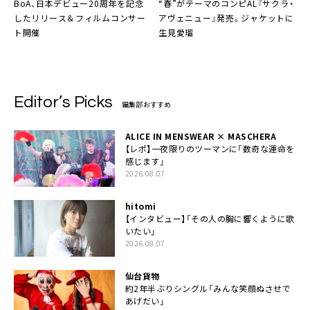
BoA
、日本デビュー20周年を記念
“春”がテーマのコンピAL『サクラ・
したリリース＆フィルムコンサー
アヴェニュー』発売。ジャケットに
ト開催
生見愛瑠
Editor’s Picks
編集部おすすめ
ALICE IN MENSWEAR × MASCHERA
【レポ】一夜限りのツーマンに「数奇な運命を
感じます」
2026.08.07
hitomi
【インタビュー】「その人の胸に響くように歌
いたい」
2026.08.07
仙台貨物
約2年半ぶりシングル「みんな笑顔ぬさせで
あげだい」