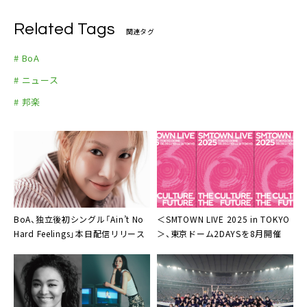
Related Tags
関連タグ
# BoA
# ニュース
# 邦楽
BoA、独立後初シングル「Ain’t No
＜SMTOWN LIVE 2025 in TOKYO
Hard Feelings」本日配信リリース
＞、東京ドーム2DAYSを8月開催