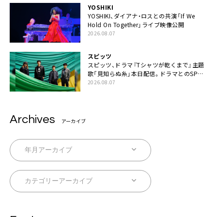
YOSHIKI
YOSHIKI、ダイアナ・ロスとの共演「If We
Hold On Together」ライブ映像公開
2026.08.07
スピッツ
スピッツ、ドラマ『Tシャツが乾くまで』主題
歌「見知らぬ糸」本日配信。ドラマとのSPコ
ラボムービー公開も
2026.08.07
Archives
アーカイブ