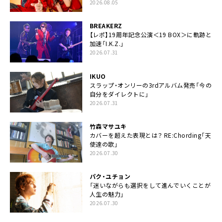
2026.08.05
BREAKERZ
【レポ】19周年記念公演＜19 BOX＞に軌跡と
加速「I.K.Z.」
2026.07.31
IKUO
スラップ・オンリーの3rdアルバム発売「今の
自分をダイレクトに」
2026.07.31
竹森マサユキ
カバーを超えた表現とは？ RE:Chording「天
使達の歌」
2026.07.30
パク・ユチョン
「迷いながらも選択をして進んでいくことが
人生の魅力」
2026.07.30