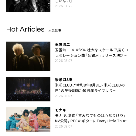
しかない」
2026.07.25
Hot Articles
人気記事
玉置浩二
玉置浩二 × ASKA、壮大なスケールで描くコ
ラボレーション曲「音銀河」リリース決定。
カップリングには新曲「命の宿り」収録も
2026.08.07
米米CLUB
米米CLUB、“令和8年8月8日・米米CLUBの
日”の午後8時に40周年ライブより
「FANtachy medley」を88年限定公開
2026.08.07
モナキ
モナキ、新曲「すみなすものは心なりけり」
MV公開。RECのギターにEvery Little Thing・
伊藤一朗参加も
2026.08.07