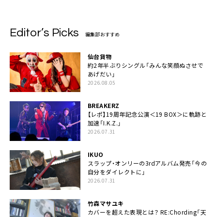
Editor’s Picks
編集部おすすめ
仙台貨物
約2年半ぶりシングル「みんな笑顔ぬさせで
あげだい」
2026.08.05
BREAKERZ
【レポ】19周年記念公演＜19 BOX＞に軌跡と
加速「I.K.Z.」
2026.07.31
IKUO
スラップ・オンリーの3rdアルバム発売「今の
自分をダイレクトに」
2026.07.31
竹森マサユキ
カバーを超えた表現とは？ RE:Chording「天