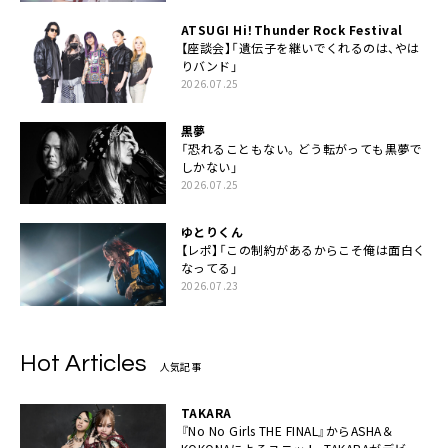
ATSUGI Hi！Thunder Rock Festival
【座談会】「遺伝子を継いでくれるのは、やは
りバンド」
2026.07.25
黒夢
「恐れることもない。どう転がっても黒夢で
しかない」
2026.07.25
ゆとりくん
【レポ】「この制約があるからこそ俺は面白く
なってる」
2026.07.23
Hot Articles
人気記事
TAKARA
『No No Girls THE FINAL』からASHA＆