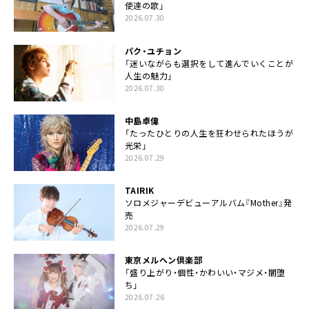
使達の歌」
2026.07.30
パク・ユチョン
「迷いながらも選択をして進んでいくことが
人生の魅力」
2026.07.30
中島卓偉
「たったひとりの人生を狂わせられたほうが
光栄」
2026.07.29
TAIRIK
ソロメジャーデビューアルバム『Mother』発
売
2026.07.29
東京メルヘン倶楽部
「盛り上がり・個性・かわいい・マジメ・闇堕
ち」
2026.07.26