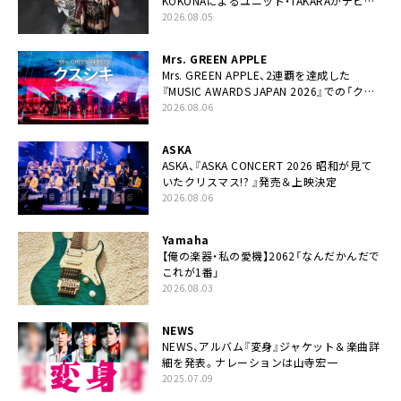
KOKONAによるユニット・TAKARAがデビュ
ー
2026.08.05
Mrs. GREEN APPLE
Mrs. GREEN APPLE、2連覇を達成した
『MUSIC AWARDS JAPAN 2026』での「クス
シキ」ライブパフォーマンスをYouTube公開
2026.08.06
ASKA
ASKA、『ASKA CONCERT 2026 昭和が見て
いたクリスマス!? 』発売＆上映決定
2026.08.06
Yamaha
【俺の楽器・私の愛機】2062「なんだかんだで
これが1番」
2026.08.03
NEWS
NEWS、アルバム『変身』ジャケット＆楽曲詳
細を発表。ナレーションは⼭寺宏⼀
2025.07.09