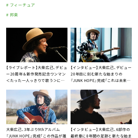
# フィーチュア
# 邦楽
【ライブレポート】大柴広己、デビュ
【インタビュー】大柴広己、デビュー
ー20周年＆新作発売記念ワンマン
20年目に刻む新たな始まりの
＜たった一人っきりで歌う＞に原
『JUNK HOPE』完成「これは未来に
点と新たな門出「20年後、希望に繋
繋がっていく希望」
がってました」
大柴広己、3年ぶり9thアルバム
【インタビュー】
大柴広己
、6部作の
『JUNK HOPE』完成「この作品が誰
最終章に8年間の足跡と新たな始ま