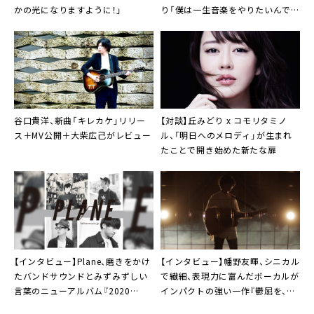
かの光になりますように！」
り「僕は一生音楽をやりたいんです
よ」
谷口貴洋
、新曲「キレカケ」リリー
【対談】
丘みどり
x
コモリタミノ
ス＋MV公開＋大柴広己がレビュー
ル
、「明日へのメロディ」が生まれ
たことで開き始めた新たな扉
【インタビュー】
Plane
、磨きをかけ
【インタビュー】
幡野友暉
、シニカル
たバンドサウンドとみずみずしい
で繊細、表現力に富んだボーカルが
言葉のニューアルバム『2020
インパクトの強い一作『鬱屈を、
TOKYO』
沸々と。』