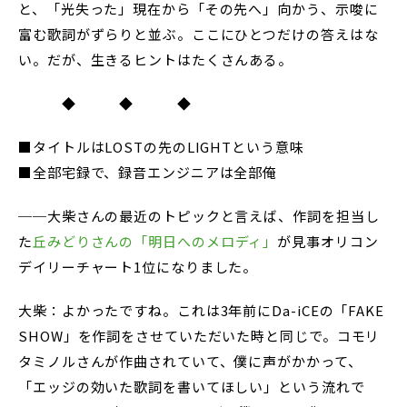
と、「光失った」現在から「その先へ」向かう、示唆に
富む歌詞がずらりと並ぶ。ここにひとつだけの答えはな
い。だが、生きるヒントはたくさんある。
◆ ◆ ◆
■タイトルはLOSTの先のLIGHTという意味
■全部宅録で、録音エンジニアは全部俺
──大柴さんの最近のトピックと言えば、作詞を担当し
た
丘みどりさんの「明日へのメロディ」
が見事オリコン
デイリーチャート1位になりました。
大柴：よかったですね。これは3年前にDa-iCEの「FAKE
SHOW」を作詞をさせていただいた時と同じで。コモリ
タミノルさんが作曲されていて、僕に声がかかって、
「エッジの効いた歌詞を書いてほしい」という流れで