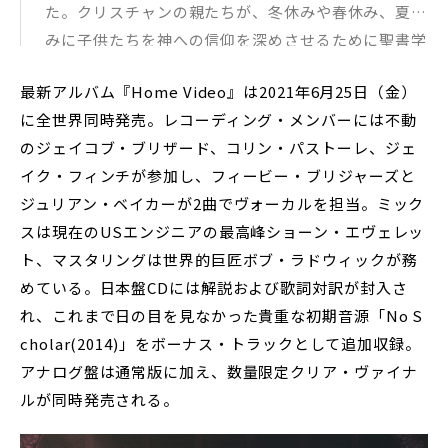
た。クリスチャンの親たちが、冬休みや春休み、夏休
みに子供たちを神への信仰を深めさせるために聖書学
校に送り、子供たちはそこでアウトドアの技術を学ん
最新アルバム『Home Video』は2021年6月25日（金）
だり、「御霊の実」のサンドアートや(純潔を誓う)ピ
に全世界同時発売。レコーディング・メンバーには不動
ュリティリングと言った、使い物にならない工芸品や
のジェイコブ・ブリザード、コリン・パストーレ、ジェ
トーテムなどを持って帰ってくる。この曲は、『Ho
イク・フィンチが参加し、フィービー・ブリジャーズと
me Video』をレコーディングするためにナッシュビ
ジュリアン・ベイカーが2曲でヴォーカルを担当。ミック
ルに向かう途中のバンの中から、教会の外にあった子
スは現在のUSエンジニアの最高峰ショーン・エヴェレッ
供向けの健全な教会キャンプの広告看板が見えた時に
ト、マスタリングは世界的巨匠ボブ・ラドウィックが務
書いたの。私の初めてのボーイフレンドは聖書学校で
めている。日本盤CDには解説および歌詞対訳が封入さ
知り合った子で、イエス・キリストよりもスレイヤー
れ、これまで日の目を見なかった貴重な初期音源「No S
とマリファナが大好きな悪ガキだった。私は彼を救う
cholar(2014)」をボーナス・トラックとして追加収録。
ことを自分の使命だと思い、ドラッグをやめさせよう
アナログ盤は通常版に加え、数量限定クリア・ヴァイナ
とした。ああ、私はなんてダサかったんだろう！
ルが同時発売される。