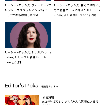
ルーシー・ダッカス
、フィービー・ブ
ルーシー・ダッカス
、甘くて切ない、
リジャーズやジュリアン・ベイカ
あの青春の日々に捧げたAL『Home
ー、ミツキも参加した3rd
Video』より新曲「Brando」公開
AL『Home Video』本日リリース
ルーシー・ダッカス
、3rd AL『Home
Video』リリース＆新曲「Hot &
Heavy」公開
Editor’s Picks
編集部おすすめ
仙台貨物
約2年半ぶりシングル「みんな笑顔ぬさせで