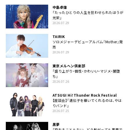
中島卓偉
「たったひとりの人生を狂わせられたほうが
光栄」
2026.07.29
TAIRIK
ソロメジャーデビューアルバム『Mother』発
売
2026.07.29
東京メルヘン倶楽部
「盛り上がり・個性・かわいい・マジメ・闇堕
ち」
2026.07.26
ATSUGI Hi！Thunder Rock Festival
【座談会】「遺伝子を継いでくれるのは、やは
りバンド」
2026.07.25
黒夢
「恐れることもない。どう転がっても黒夢で