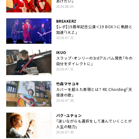
あげだい」
2026.08.05
BREAKERZ
【レポ】19周年記念公演＜19 BOX＞に軌跡と
加速「I.K.Z.」
2026.07.31
IKUO
スラップ・オンリーの3rdアルバム発売「今の
自分をダイレクトに」
2026.07.31
竹森マサユキ
カバーを超えた表現とは？ RE:Chording「天
使達の歌」
2026.07.30
パク・ユチョン
「迷いながらも選択をして進んでいくことが
人生の魅力」
2026.07.30