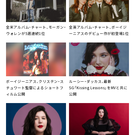
全米アルバム・チャート、モーガン・
全英アルバム・チャート、ボーイジ
ウォレンが5週連続1位
ーニアスのデビュー作が初登場1位
ボーイジーニアス、クリステン・ス
ルーシー・ダッカス
、最新
チュワート監督によるショートフ
SG「Kissing Lessons」をMVと共に
ィルム公開
公開