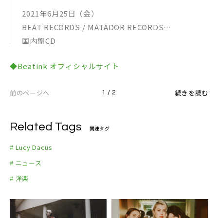
2021年6月25日（金）
BEAT RECORDS / MATADOR RECORDS
国内盤CD
国内盤特典：ボーナス・トラック追加収録 / 解説書・
◆Beatink オフィシャルサイト
歌詞対訳封入
OLE1736CDJP ￥2,200＋税
前のページへ
続きを読む
1 / 2
BEATINK.COM:
https://www.beatink.com/products/detail.php?
product_id=11810
Related Tags
関連タグ
# Lucy Dacus
# ニュース
# 洋楽