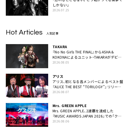
しかない」
2026.07.25
Hot Articles
人気記事
TAKARA
『No No Girls THE FINAL』からASHA＆
KOKONAによるユニット・TAKARAがデビュ
ー
2026.08.05
アリス
アリス、初となる各メンバーによるベスト盤
『ALICE THE BEST “TORILOGY”』リリース
決定
2026.08.07
Mrs. GREEN APPLE
Mrs. GREEN APPLE、2連覇を達成した
『MUSIC AWARDS JAPAN 2026』での「クス
シキ」ライブパフォーマンスをYouTube公開
2026.08.06