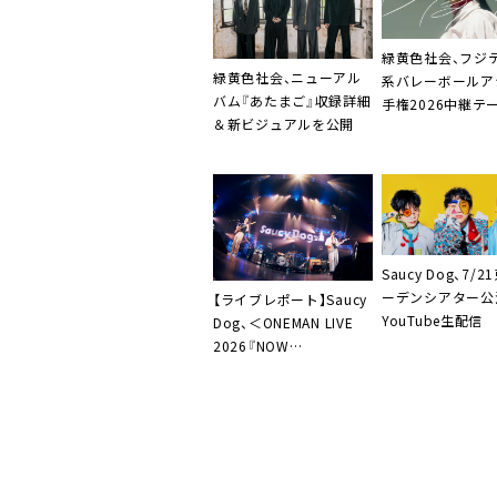
緑黄色社会、フジ
緑黄色社会、ニューアル
系バレーボールア
バム『あたまご』収録詳細
手権2026中継テ
＆新ビジュアルを公開
ング「晴々」本日
MV公開
Saucy Dog、7/
ーデンシアター公
【ライブレポート】Saucy
YouTube生配信
Dog、＜ONEMAN LIVE
2026『NOW
LOADING…』＞で半年ぶ
りにライブ活動再開。
「Saucy Dog、完全復
活！」