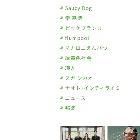
# Saucy Dog
# 秦 基博
# ビッケブランカ
# flumpool
# マカロニえんぴつ
# 緑黄色社会
# 瑛人
# スガ シカオ
# ナオト・インティライミ
# ニュース
# 邦楽