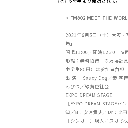
（水）6時半より開始される。
＜FM802 MEET THE WORL
2021年6月5日（土）大
場」
開場11:00／開演12:30 
形態：無料招待 ※万博記念
中学生80円）は参加者負担
出 演： Saucy Dog／秦
んぴつ／緑黄色社会
EXPO DREAM STAGE
【EXPO DREAM STAG
知／B：安達貴史／Dr：比
【シンガー】瑛人／スガ シ