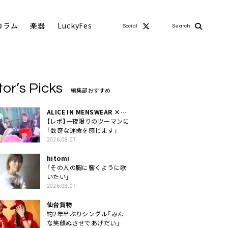
コラム
楽器
LuckyFes
Social
Search
tor’s Picks
編集部おすすめ
ALICE IN MENSWEAR ×
MASCHERA
【レポ】一夜限りのツーマンに
「数奇な運命を感じます」
2026.08.07
hitomi
「その人の胸に響くように歌
いたい」
2026.08.07
仙台貨物
約2年半ぶりシングル「みん
な笑顔ぬさせであげだい」