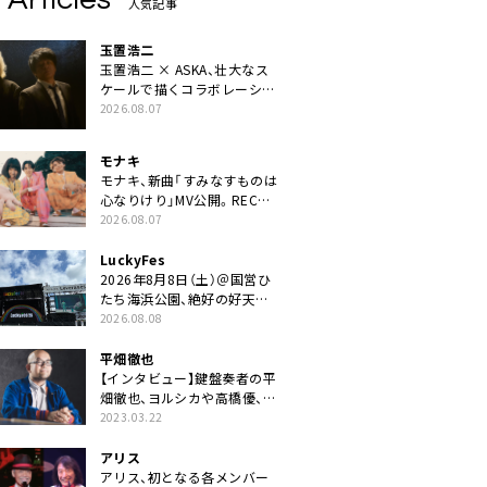
人気記事
玉置浩二
玉置浩二 × ASKA、壮大なス
ケールで描くコラボレーショ
ン曲「音銀河」リリース決定。
2026.08.07
カップリングには新曲「命の
宿り」収録も
モナキ
モナキ、新曲「すみなすものは
心なりけり」MV公開。RECの
ギターにEvery Little Thing・
2026.08.07
伊藤一朗参加も
LuckyFes
2026年8月8日（土）＠国営ひ
たち海浜公園、絶好の好天の
中＜LuckyFes’26＞開幕
2026.08.08
平畑徹也
【インタビュー】鍵盤奏者の平
畑徹也、ヨルシカや高橋優、キ
タニタツヤなど9名のゲスト
2023.03.22
を迎えた初アルバムに音楽人
生の総括「自分自身を再確認
アリス
できた」
アリス、初となる各メンバー