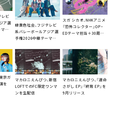
テレビ
スガ シカオ、NHKアニメ
ジア選
緑黄色社会、フジテレビ
『恐怖コレクター』OP・
ーマソ
系バレーボールアジア選
EDテーマ担当＋30周年
配信＆
手権2026中継テーマソ
記念ツアー開催へ
ング「晴々」の配信リリー
ス決定
21東京ガ
マカロニえんぴつ、新宿
マカロニえんぴつ、『運命
演を
LOFTでのFC限定ワンマ
さがし EP』『終宵 EP』を
ンを生配信
9月リリース