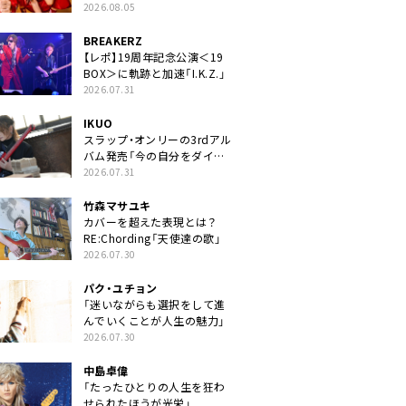
2026.08.05
BREAKERZ
【レポ】19周年記念公演＜19
BOX＞に軌跡と加速「I.K.Z.」
2026.07.31
IKUO
スラップ・オンリーの3rdアル
バム発売「今の自分をダイレ
クトに」
2026.07.31
竹森マサユキ
カバーを超えた表現とは？
RE:Chording「天使達の歌」
2026.07.30
パク・ユチョン
「迷いながらも選択をして進
んでいくことが人生の魅力」
2026.07.30
中島卓偉
「たったひとりの人生を狂わ
せられたほうが光栄」