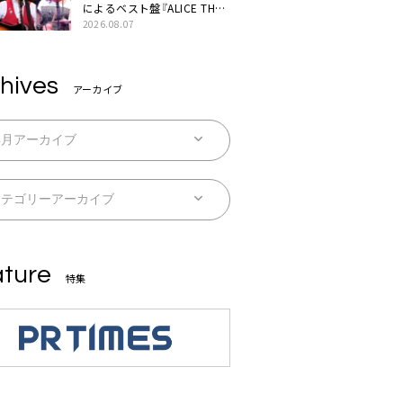
によるベスト盤『ALICE THE
BEST “TORILOGY”』リリー
2026.08.07
ス決定
hives
アーカイブ
ture
特集