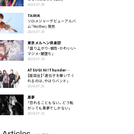
2026.07.29
TAIRIK
ソロメジャーデビューアルバ
ム『Mother』発売
2026.07.29
東京メルヘン倶楽部
「盛り上がり・個性・かわいい・
マジメ・闇堕ち」
2026.07.26
ATSUGI Hi！Thunder
Rock Festival
【座談会】「遺伝子を継いでく
れるのは、やはりバンド」
2026.07.25
黒夢
「恐れることもない。どう転
がっても黒夢でしかない」
2026.07.25
 Articles