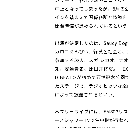
中止となってしまったが、6月の
インを踏まえて関係各所と協議を
開催準備が進められているという
出演が決定したのは、Saucy Do
カロニえんぴつ、緑黄色社会と、スペ
参加する瑛人、スガ シカオ、ナ
知、安達貴史、比田井修だ。「EXPO 
D BEAT＞が初めて万博記念公
たステージで、ラジオヒッツな楽
によって披露されるという。
本フリーライブには、FM802リス
ースシャワーTVで生中継が行われ