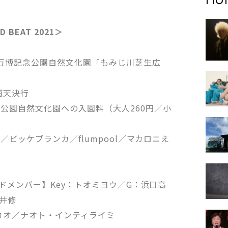
D BEAT 2021＞
阪・万博記念公園自然文化園「もみじ川芝生広
※雨天決行
公園自然文化園への入園料（大人260円／小
 基博／ビッケブランカ／flumpool／マカロニえ
Eバンドメンバー】Key：トオミヨウ／G：浜口高
田井修
カオ／ナオト・インティライミ