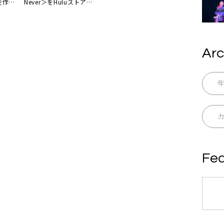
を作品
Never＞をHuluストア独
活動を
占配信
Arc
Fea