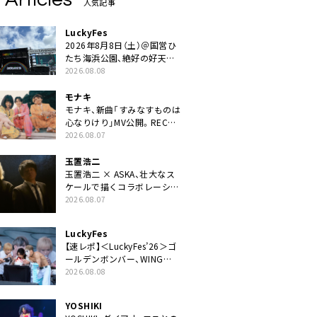
人気記事
LuckyFes
2026年8月8日（土）＠国営ひ
たち海浜公園、絶好の好天の
中＜LuckyFes’26＞開幕
2026.08.08
モナキ
モナキ、新曲「すみなすものは
心なりけり」MV公開。RECの
ギターにEvery Little Thing・
2026.08.07
伊藤一朗参加も
玉置浩二
玉置浩二 × ASKA、壮大なス
ケールで描くコラボレーショ
ン曲「音銀河」リリース決定。
2026.08.07
カップリングには新曲「命の
宿り」収録も
LuckyFes
【速レポ】＜LuckyFes’26＞ゴ
ールデンボンバー、WING
STAGEトップバッターでかき
2026.08.08
氷爆食いや瓦割り「みなさん
完璧です！」
YOSHIKI