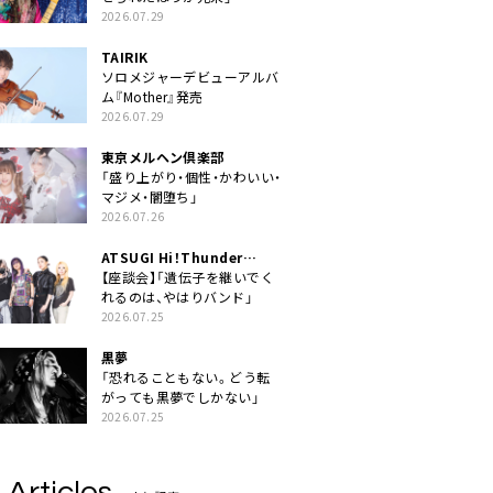
2026.07.29
TAIRIK
ソロメジャーデビューアルバ
ム『Mother』発売
2026.07.29
東京メルヘン倶楽部
「盛り上がり・個性・かわいい・
マジメ・闇堕ち」
2026.07.26
ATSUGI Hi！Thunder
Rock Festival
【座談会】「遺伝子を継いでく
れるのは、やはりバンド」
2026.07.25
黒夢
「恐れることもない。どう転
がっても黒夢でしかない」
2026.07.25
 Articles