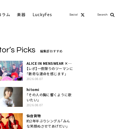
コラム
楽器
LuckyFes
Social
Search
tor’s Picks
編集部おすすめ
ALICE IN MENSWEAR ×
MASCHERA
【レポ】一夜限りのツーマンに
「数奇な運命を感じます」
2026.08.07
hitomi
「その人の胸に響くように歌
いたい」
2026.08.07
仙台貨物
約2年半ぶりシングル「みん
な笑顔ぬさせであげだい」