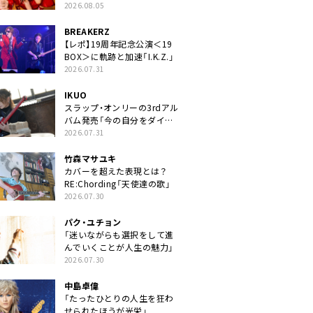
2026.08.05
BREAKERZ
【レポ】19周年記念公演＜19
BOX＞に軌跡と加速「I.K.Z.」
2026.07.31
IKUO
スラップ・オンリーの3rdアル
バム発売「今の自分をダイレ
クトに」
2026.07.31
竹森マサユキ
カバーを超えた表現とは？
RE:Chording「天使達の歌」
2026.07.30
パク・ユチョン
「迷いながらも選択をして進
んでいくことが人生の魅力」
2026.07.30
中島卓偉
「たったひとりの人生を狂わ
せられたほうが光栄」