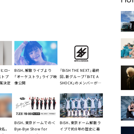
チヒロ・
BiSH、解散ライブより
『BiSH THE NEXT』最終
ストプ
「オーケストラ」ライブ映
回、新グループ「BiTE A
属決定
像公開
SHOCK」のメンバーが決
定
BiSH、東京ドームでの＜
BiSH、東京ドーム解散ラ
へ改名。
Bye-Bye Show for
イブで約8年の歴史に幕