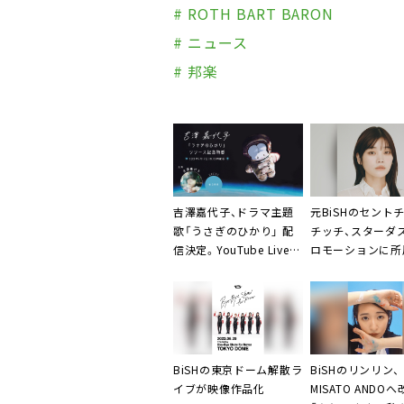
# ROTH BART BARON
# ニュース
# 邦楽
吉澤嘉代子、ドラマ主題
元BiSHのセント
歌「うさぎのひかり」 配
チッチ、スターダ
信決定。YouTube Live生
ロモーションに所
配信も実施
BiSHの東京ドーム解散ラ
BiSHのリンリン、
イブが映像作品化
MISATO ANDO