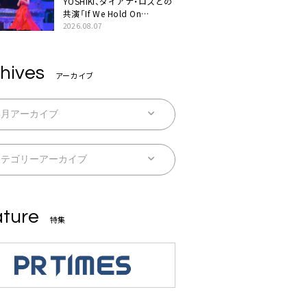
YOSHIKI、ダイアナ・ロスとの
共演「If We Hold On
Together」ライブ映像公開
2026.08.07
hives
アーカイブ
ture
特集