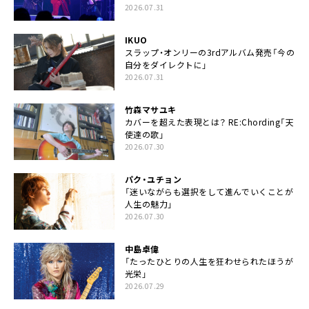
2026.07.31
IKUO
スラップ・オンリーの3rdアルバム発売「今の
自分をダイレクトに」
2026.07.31
竹森マサユキ
カバーを超えた表現とは？ RE:Chording「天
使達の歌」
2026.07.30
パク・ユチョン
「迷いながらも選択をして進んでいくことが
人生の魅力」
2026.07.30
中島卓偉
「たったひとりの人生を狂わせられたほうが
光栄」
2026.07.29