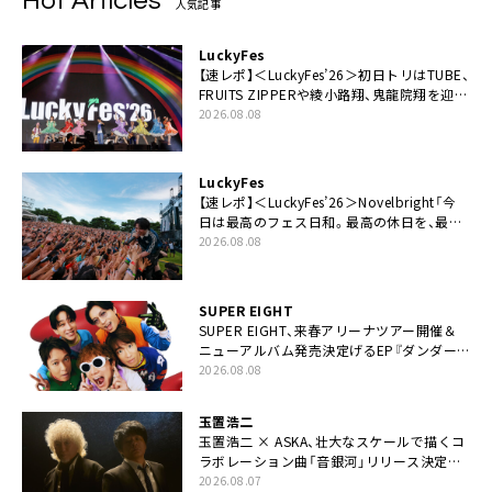
Hot Articles
人気記事
LuckyFes
【速レポ】＜LuckyFes’26＞初日トリはTUBE、
FRUITS ZIPPERや綾小路翔、鬼龍院翔を迎え
た豪華コラボも「知ってたらぜひ一緒に歌っ
2026.08.08
てちょうだい」
LuckyFes
【速レポ】＜LuckyFes’26＞Novelbright「今
日は最高のフェス日和。最高の休日を、最高
の夏休みを作っていきたい」
2026.08.08
SUPER EIGHT
SUPER EIGHT、来春アリーナツアー開催＆
ニューアルバム発売決定げるEP『ダンダー
ラ』本日リリース
2026.08.08
玉置浩二
玉置浩二 × ASKA、壮大なスケールで描くコ
ラボレーション曲「音銀河」リリース決定。
カップリングには新曲「命の宿り」収録も
2026.08.07