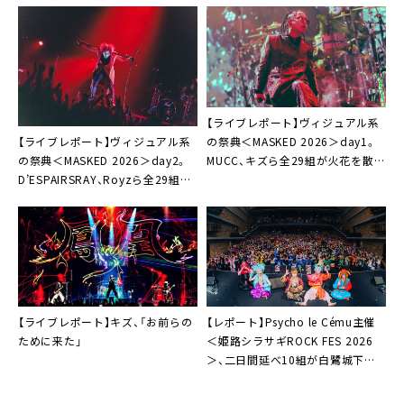
【ライブレポート】ヴィジュアル系
【ライブレポート】ヴィジュアル系
の祭典＜MASKED 2026＞day1。
の祭典＜MASKED 2026＞day2。
MUCC、キズら全29組が火花を散ら
D’ESPAIRSRAY、Royzら全29組が
す「これが今を生きるヴィジュアル
時代を超えた奇跡の競演「トドメを
ロックだ！」
刺そうぜ、MASKED！」
【ライブレポート】キズ、「お前らの
【レポート】Psycho le Cému主催
ために来た」
＜姫路シラサギROCK FES 2026
＞、二日間延べ10組が白鷺城下で
夢の競演