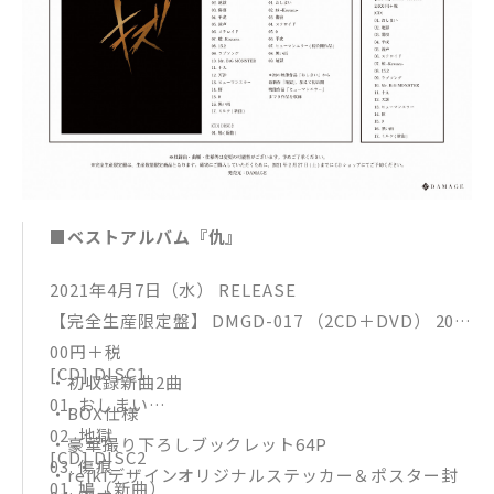
■ベストアルバム『仇』
2021年4月7日（水） RELEASE
【完全生産限定盤】 DMGD-017 （2CD＋DVD） 20,0
00円＋税
[CD] DISC1
・初収録新曲2曲
01. おしまい
・BOX仕様
02. 地獄
・豪華撮り下ろしブックレット64P
[CD] DISC2
03. 傷痕
・reikiデザインオリジナルステッカー＆ポスター封
01. 鳩（新曲）