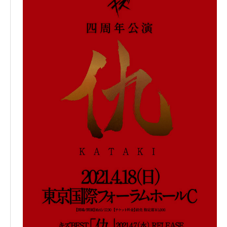
11. 十九
12. 天誅
13. ヒューマンエラー
14. 豚
15. 0
16. 黒い雨
17. ミルク（新曲）