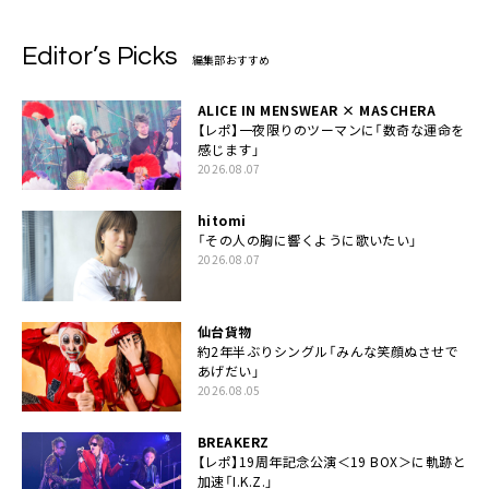
Editor’s Picks
編集部おすすめ
ALICE IN MENSWEAR × MASCHERA
【レポ】一夜限りのツーマンに「数奇な運命を
感じます」
2026.08.07
hitomi
「その人の胸に響くように歌いたい」
2026.08.07
仙台貨物
約2年半ぶりシングル「みんな笑顔ぬさせで
あげだい」
2026.08.05
BREAKERZ
【レポ】19周年記念公演＜19 BOX＞に軌跡と
加速「I.K.Z.」