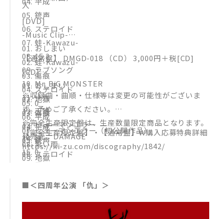
04. 平成
入
05. 銃声
[DVD]
06. ステロイド
-Music Clip-
07. 蛙-Kawazu-
01. おしまい
08. 15.2
【通常盤】 DMGD-018 （CD） 3,000円＋税[CD]
02. 蛙-Kawazu-
09. ラブソング
[CD]
03. 傷痕
10. Mr. BiG MONSTER
01. おしまい
04. ステロイド
※収録曲・曲順・仕様等は変更の可能性がございま
11. 十九
02. 地獄
05. 0
す。予めご了承ください。
12. 天誅
03. 傷痕
06. 平成
※完全生産限定盤は、生産数量限定商品となります。
13. ヒューマンエラー
04. 平成
07. ヒューマンエラー（初公開作品）
【完全生産限定盤】・【通常盤】W購入応募特典詳細
発売元：DAMAGE
14. 豚
05. 銃声
08. 黒い雨
https://ki-zu.com/discography/1842/
15. 0
06. ステロイド
09. 地獄
16. 黒い雨
07. 蛙-Kawazu-
初の映像作品「おしまい」から最新作「地獄」、加え
17. ミルク（新曲）
08. 15.2
て初公開映像作品「ヒューマンエラー」まで9作品を
■＜四周年公演 「仇」＞
09. ラブソング
収録
10. Mr. BiG MONSTER