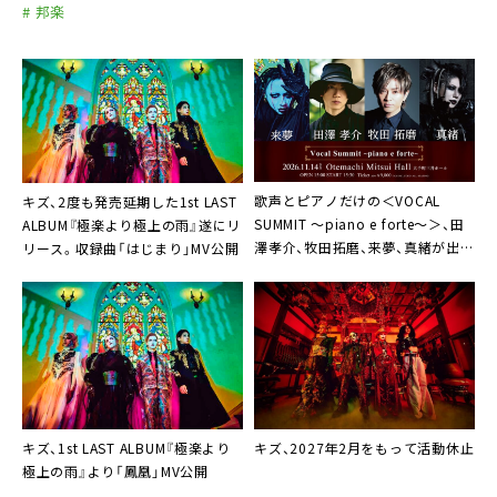
# 邦楽
歌声とピアノだけの＜VOCAL
キズ、2度も発売延期した1st LAST
SUMMIT ～piano e forte～＞、田
ALBUM『極楽より極上の雨』遂にリ
澤孝介、牧田拓磨、来夢、真緒が出演
リース。収録曲「はじまり」MV公開
決定
キズ、1st LAST ALBUM『極楽より
キズ、2027年2月をもって活動休止
極上の雨』より「鳳凰」MV公開