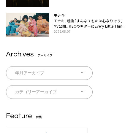
モナキ
モナキ、新曲「すみなすものは心なりけり」
MV公開。RECのギターにEvery Little Thing・
伊藤一朗参加も
2026.08.07
Archives
アーカイブ
Feature
特集