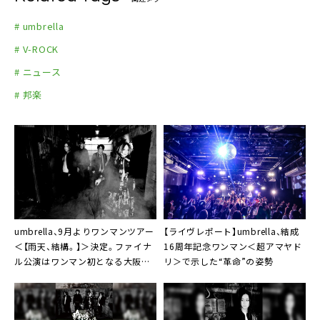
# umbrella
# V-ROCK
# ニュース
# 邦楽
umbrella、9月よりワンマンツアー
【ライヴレポート】umbrella、結成
＜【雨天、結構。】＞決定。ファイナ
16周年記念ワンマン＜超アマヤド
ル公演はワンマン初となる大阪
リ＞で示した“革命”の姿勢
BIGCATで開催も