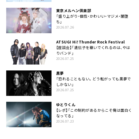
東京メルヘン倶楽部
「盛り上がり・個性・かわいい・マジメ・闇堕
ち」
2026.07.26
ATSUGI Hi！Thunder Rock Festival
【座談会】「遺伝子を継いでくれるのは、やは
りバンド」
2026.07.25
黒夢
「恐れることもない。どう転がっても黒夢で
しかない」
2026.07.25
ゆとりくん
【レポ】「この制約があるからこそ俺は面白く
なってる」
2026.07.23