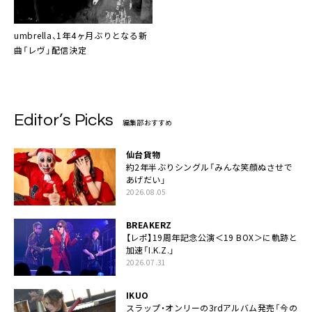
umbrella、1年4ヶ月ぶりとなる新
曲「レヴ」配信決定
Editor’s Picks
編集部おすすめ
仙台貨物
約2年半ぶりシングル「みんな笑顔ぬさせで
あげだい」
2026.08.05
BREAKERZ
【レポ】19周年記念公演＜19 BOX＞に軌跡と
加速「I.K.Z.」
2026.07.31
IKUO
スラップ・オンリーの3rdアルバム発売「今の