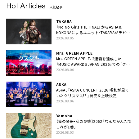
Hot Articles
人気記事
TAKARA
『No No Girls THE FINAL』からASHA＆
KOKONAによるユニット・TAKARAがデビュ
ー
2026.08.05
Mrs. GREEN APPLE
Mrs. GREEN APPLE、2連覇を達成した
『MUSIC AWARDS JAPAN 2026』での「クス
シキ」ライブパフォーマンスをYouTube公開
2026.08.06
ASKA
ASKA、『ASKA CONCERT 2026 昭和が見て
いたクリスマス!? 』発売＆上映決定
2026.08.06
Yamaha
【俺の楽器・私の愛機】2062「なんだかんだで
これが1番」
2026.08.03