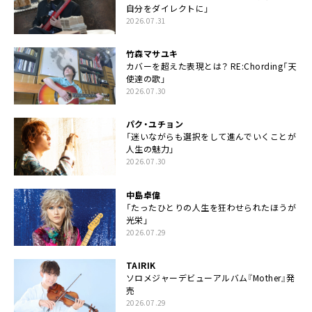
自分をダイレクトに」
2026.07.31
竹森マサユキ
カバーを超えた表現とは？ RE:Chording「天
使達の歌」
2026.07.30
パク・ユチョン
「迷いながらも選択をして進んでいくことが
人生の魅力」
2026.07.30
中島卓偉
「たったひとりの人生を狂わせられたほうが
光栄」
2026.07.29
TAIRIK
ソロメジャーデビューアルバム『Mother』発
売
2026.07.29