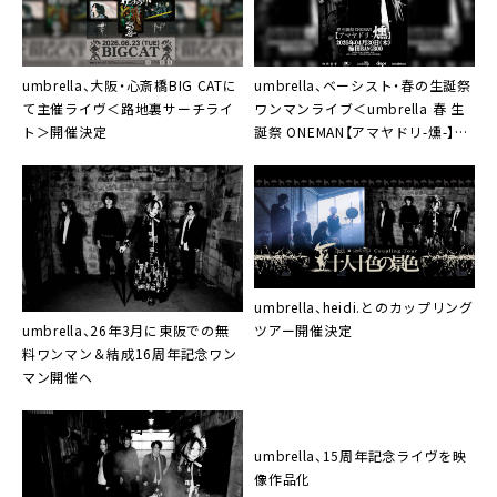
umbrella、大阪・心斎橋BIG CATに
umbrella、ベーシスト・春の生誕祭
て主催ライヴ＜路地裏サーチライ
ワンマンライブ＜umbrella 春 生
ト＞開催決定
誕祭 ONEMAN【アマヤドリ-燻-】＞
開催決定
umbrella、heidi.とのカップリング
umbrella、26年3月に東阪での無
ツアー開催決定
料ワンマン＆結成16周年記念ワン
マン開催へ
umbrella、15周年記念ライヴを映
像作品化