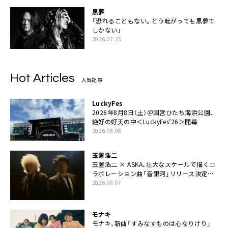
黒夢
「恐れることもない。どう転がっても黒夢で
しかない」
2026.07.25
Hot Articles
人気記事
LuckyFes
2026年8月8日（土）＠国営ひたち海浜公園、
絶好の好天の中＜LuckyFes’26＞開幕
2026.08.08
玉置浩二
玉置浩二 × ASKA、壮大なスケールで描くコ
ラボレーション曲「音銀河」リリース決定。
カップリングには新曲「命の宿り」収録も
2026.08.07
モナキ
モナキ、新曲「すみなすものは心なりけり」