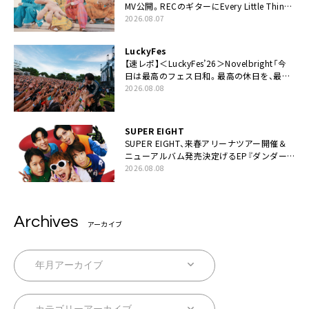
MV公開。RECのギターにEvery Little Thing・
伊藤一朗参加も
2026.08.07
LuckyFes
【速レポ】＜LuckyFes’26＞Novelbright「今
日は最高のフェス日和。最高の休日を、最高
の夏休みを作っていきたい」
2026.08.08
SUPER EIGHT
SUPER EIGHT、来春アリーナツアー開催＆
ニューアルバム発売決定げるEP『ダンダー
ラ』本日リリース
2026.08.08
Archives
アーカイブ