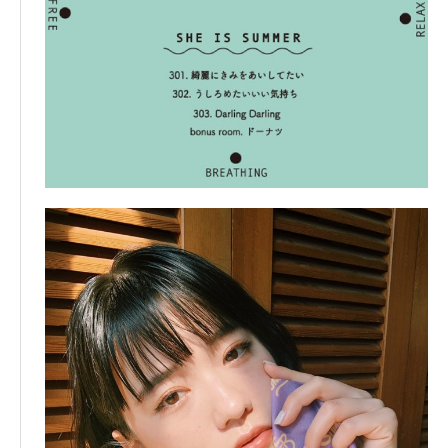
作詞：MICO 作曲／編曲：Pokpong Jitdee (Pla
stic Plastic)
09.ドーナツ
作詞：MICO／ヤマモトショウ 作曲：釣俊輔 編
曲：小島英也(ORESAMA)
10.夕暮れのキャンプファイヤー
作詞：MICO 作曲：原田夏樹(evening cinema)
編曲：土器大洋／高橋尚吾(MO MOMA)