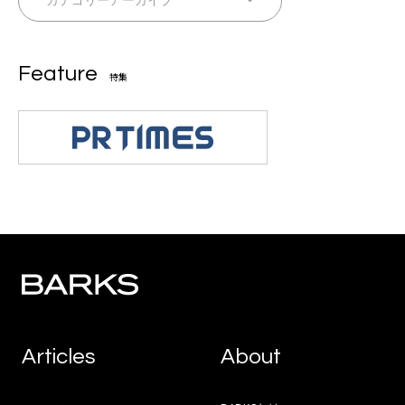
Feature
特集
Articles
About