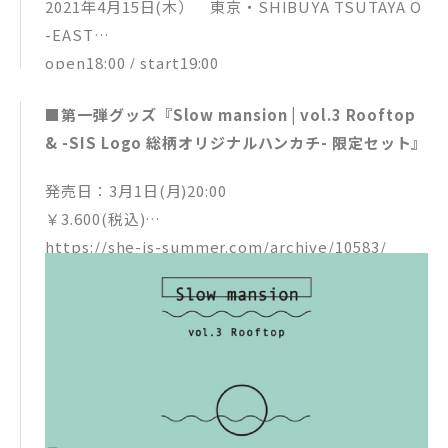
2021年4月15日(木） 東京・SHIBUYA TSUTAYA O
03.綺麗にきみをあいしてたい
-EAST
作詞：MICO／ヤマモトショウ 作曲／編曲：Pok
open18:00 / start19:00
pong Jitdee (Plastic Plastic)
▼チケット
04.summer end feat.claquepot
■第一弾グッズ『Slow mansion | vol.3 Rooftop
全席指定 ¥4300(税込）
作詞：MICO／claquepot 作曲：MICO／claque
& -SIS Logo 総柄オリジナルハンカチ- 限定セット』
※ドリンク代別
pot 編曲：George (MOP of HEAD)
一般発売：2021/3/20(土)10:00
05.JELLY FISH (仮)
発売日：3月1日(月)20:00
【オフィシャルHP先行抽選受付】
作詞：MICO 作曲：Yon Yon／80KIDZ 編曲：80
￥3.600(税込)
受付期間：3月1日(月)20:00〜3月8日(月)23:59
KIDZ
https://she-is-summer.com/archive/10583/
https://she-is-summer.com/
06.sloppy girl
▼収録曲 ※全曲アコーステックアレンジ
（問）HOT STUFF PROMOTION 03-5720-9999
作詞：MICO／ヤマモトショウ 作曲／編曲：ヤマ
1. 綺麗にきみをあいしてたい
モトショウ
2. うしろめたいいいきもち
07.今夜、私の家が
3. DarlingDarling
作詞／作曲：MICO 編曲：George (MOP of HEA
BT. ドーナツ
D)
08.moon&kitchen