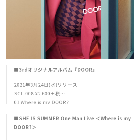
■3rdオリジナルアルバム『DOOR』
2021年3月24日(水)リリース
SCL-008 ¥2.600＋税
01.Where is my DOOR?
作曲／編曲：George (MOP of HEAD)
■SHE IS SUMMER One Man Live ＜Where is my
02.HOLY HOUSE
DOOR?＞
作詞：MICO 作曲／編曲：George (MOP of HEA
D)