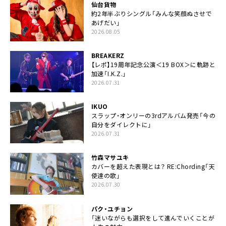
仙台貨物
約2年半ぶりシングル「みんな笑顔ぬさせで
あげだい」
2026.08.05
BREAKERZ
【レポ】19周年記念公演＜19 BOX＞に軌跡と
加速「I.K.Z.」
2026.07.31
IKUO
スラップ・オンリーの3rdアルバム発売「今の
自分をダイレクトに」
2026.07.31
竹森マサユキ
カバーを超えた表現とは？ RE:Chording「天
使達の歌」
2026.07.30
パク・ユチョン
「迷いながらも選択をして進んでいくことが