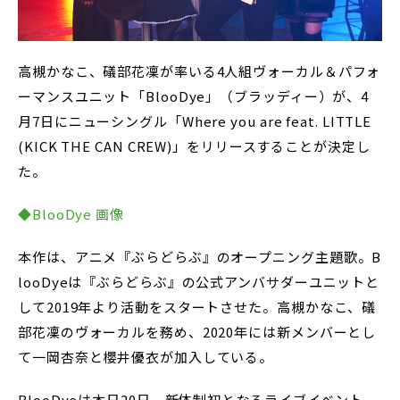
高槻かなこ、礒部花凜が率いる4人組ヴォーカル＆パフォ
ーマンスユニット「BlooDye」（ブラッディー）が、4
月7日にニューシングル「Where you are feat. LITTLE
(KICK THE CAN CREW)」をリリースすることが決定し
た。
◆BlooDye 画像
本作は、アニメ『ぶらどらぶ』のオープニング主題歌。B
looDyeは『ぶらどらぶ』の公式アンバサダーユニットと
して2019年より活動をスタートさせた。高槻かなこ、礒
部花凜のヴォーカルを務め、2020年には新メンバーとし
て一岡杏奈と櫻井優衣が加入している。
BlooDyeは本日20日、新体制初となるライブイベント