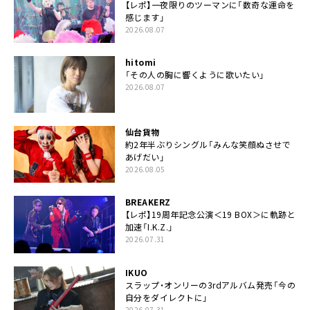
【レポ】一夜限りのツーマンに「数奇な運命を
感じます」
2026.08.07
hitomi
「その人の胸に響くように歌いたい」
2026.08.07
仙台貨物
約2年半ぶりシングル「みんな笑顔ぬさせで
あげだい」
2026.08.05
BREAKERZ
【レポ】19周年記念公演＜19 BOX＞に軌跡と
加速「I.K.Z.」
2026.07.31
IKUO
スラップ・オンリーの3rdアルバム発売「今の
自分をダイレクトに」
2026.07.31