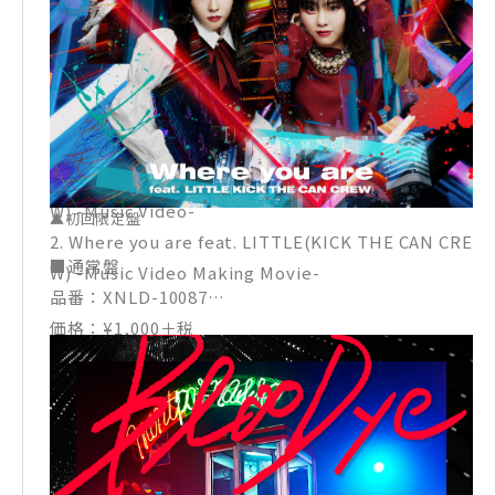
アロスト」テーマ曲
3. Where you are feat. LITTLE(KICK THE CAN CRE
W) -Instrumental-
4. Terrestrial paradise -Instrumental-
【DVD】
1. Where you are feat. LITTLE(KICK THE CAN CRE
W) -Music Video-
▲初回限定盤
2. Where you are feat. LITTLE(KICK THE CAN CRE
■通常盤
W) -Music Video Making Movie-
品番：XNLD-10087
価格：¥1,000＋税
収録曲：
【CD】
1. Where you are feat. LITTLE(KICK THE CAN CRE
W) ※アニメ「ぶらどらぶ」オープニング主題歌 “貢V
ersion”