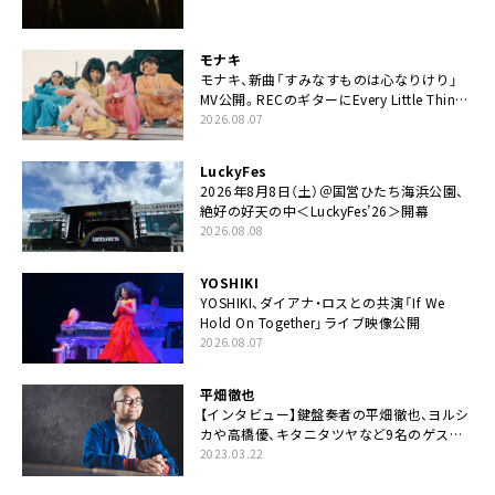
モナキ
モナキ、新曲「すみなすものは心なりけり」
MV公開。RECのギターにEvery Little Thing・
伊藤一朗参加も
2026.08.07
LuckyFes
2026年8月8日（土）＠国営ひたち海浜公園、
絶好の好天の中＜LuckyFes’26＞開幕
2026.08.08
YOSHIKI
YOSHIKI、ダイアナ・ロスとの共演「If We
Hold On Together」ライブ映像公開
2026.08.07
平畑徹也
【インタビュー】鍵盤奏者の平畑徹也、ヨルシ
カや高橋優、キタニタツヤなど9名のゲスト
を迎えた初アルバムに音楽人生の総括「自分
2023.03.22
自身を再確認できた」