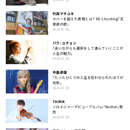
竹森マサユキ
カバーを超えた表現とは？ RE:Chording「天
使達の歌」
2026.07.30
パク・ユチョン
「迷いながらも選択をして進んでいくことが
人生の魅力」
2026.07.30
中島卓偉
「たったひとりの人生を狂わせられたほうが
光栄」
2026.07.29
TAIRIK
ソロメジャーデビューアルバム『Mother』発
売
2026.07.29