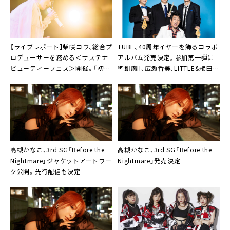
【ライブレポート】柴咲コウ、総合プ
TUBE、40周年イヤーを飾るコラボ
ロデューサーを務める＜サステナ
アルバム発売決定。参加第一弾に
ビューティーフェス＞開催。「初声
聖飢魔II、広瀬香美、LITTLE&梅田サ
をあげて、こうして開催できたこと
イファー
を嬉しく思っています」
高槻かなこ
、3rd SG「Before the
高槻かなこ、3rd SG「Before the
Nightmare」ジャケットアートワー
Nightmare」発売決定
ク公開。先行配信も決定