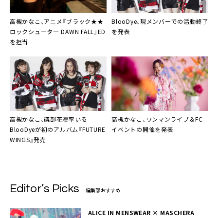
高槻かなこ、アニメ『ブラック★★
BlooDye
、現メンバーでの活動終了
ロックシューター DAWN FALL』ED
を発表
を担当
高槻かなこ、礒部花凜率いる
高槻かなこ
、ワンマンライブ＆FC
BlooDye
が初のアルバム『FUTURE
イベントの開催を発表
WINGS』発売
Editor’s Picks
編集部おすすめ
ALICE IN MENSWEAR × MASCHERA