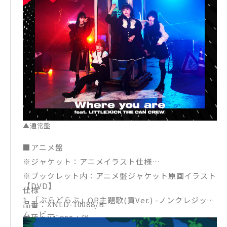
2. Terrestrial paradise ※スマホゲーム「ドラガリ
アロスト」テーマ曲
3. Where you are feat. LITTLE(KICK THE CAN CRE
W) -Instrumental-
4. Terrestrial paradise -Instrumental-
▲通常盤
■アニメ盤
※ジャケット：アニメイラスト仕様
※ブックレット内：アニメ盤ジャケット原画イラスト
【DVD】
仕様
1. 「ぶらどらぶ」OP主題歌(貢Ver.) -ノンクレジット
品番：XNLD-10088/B
ムービー-
価格：¥1,900＋税