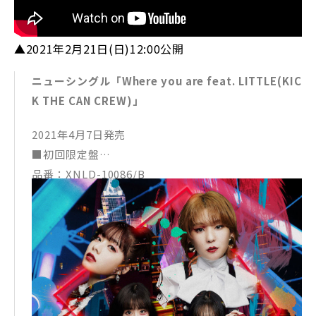
▲2021年2月21日(日)12:00公開
ニューシングル「Where you are feat. LITTLE(KIC
K THE CAN CREW)」
2021年4月7日発売
■初回限定盤
品番：XNLD-10086/B
価格：￥1,900＋税
収録曲：
【CD】
1. Where you are feat. LITTLE(KICK THE CAN CRE
W) ※アニメ「ぶらどらぶ」オープニング主題歌 “貢V
ersion”
2. Terrestrial paradise ※スマホゲーム「ドラガリ