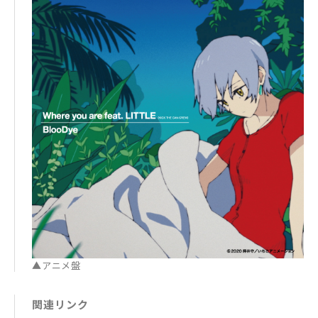
2. Where you are feat. LITTLE(KICK THE CAN CRE
収録曲：
W) -Music Video-
【CD】
1. Where you are feat. LITTLE(KICK THE CAN CRE
W) ※アニメ「ぶらどらぶ」オープニング主題歌 “貢V
ersion”
2. この地球の何処かで ※アニメ「ぶらどらぶ」スタ
ーティングソング
3. protect you
4. Where you are feat. LITTLE(KICK THE CAN CRE
W) -Instrumental-
5. この地球の何処かで -Instrumental-
6. protect you -Instrumental-
▲アニメ盤
関連リンク