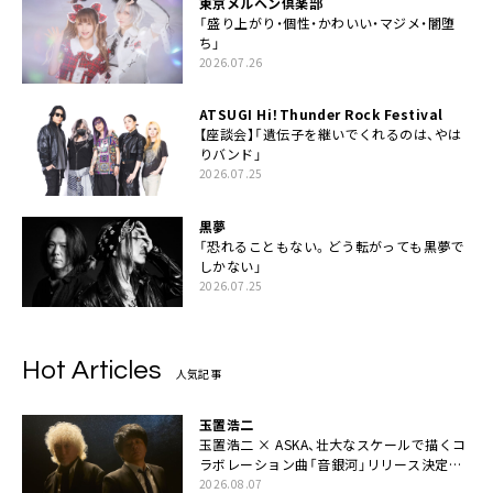
東京メルヘン倶楽部
「盛り上がり・個性・かわいい・マジメ・闇堕
ち」
2026.07.26
ATSUGI Hi！Thunder Rock Festival
【座談会】「遺伝子を継いでくれるのは、やは
りバンド」
2026.07.25
黒夢
「恐れることもない。どう転がっても黒夢で
しかない」
2026.07.25
Hot Articles
人気記事
玉置浩二
玉置浩二 × ASKA、壮大なスケールで描くコ
ラボレーション曲「音銀河」リリース決定。
カップリングには新曲「命の宿り」収録も
2026.08.07