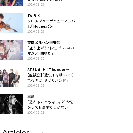
2026.07.29
TAIRIK
ソロメジャーデビューアルバ
ム『Mother』発売
2026.07.29
東京メルヘン倶楽部
「盛り上がり・個性・かわいい・
マジメ・闇堕ち」
2026.07.26
ATSUGI Hi！Thunder
Rock Festival
【座談会】「遺伝子を継いでく
れるのは、やはりバンド」
2026.07.25
黒夢
「恐れることもない。どう転
がっても黒夢でしかない」
2026.07.25
 Articles