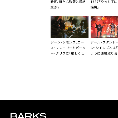
映画、新たな監督と最終
1687「やっと手
交渉？
銘機」
ジーン・シモンズ、エー
ポール・スタンレ
ス・フレーリーとピータ
ン・シモンズとは
ー・クリスに「厳しくしな
ように連絡取り合
かったことを後悔」
る」