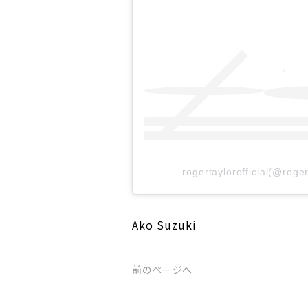
rogertaylorofficial(@r
Ako Suzuki
前のページへ