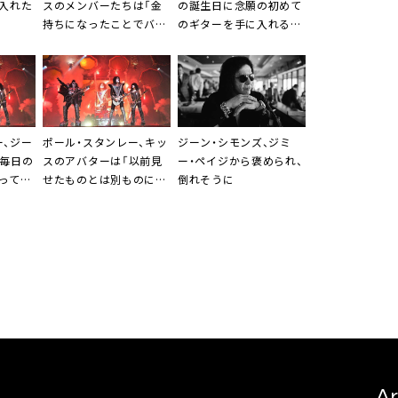
に入れた
スのメンバーたちは「金
の誕生日に念願の初めて
持ちになったことでバラ
のギターを手に入れるも
バラに」
ガッカリ
ー、ジー
ポール・スタンレー、キッ
ジーン・シモンズ、ジミ
「毎日の
スのアバターは「以前見
ー・ペイジから褒められ、
って
せたものとは別ものにな
倒れそうに
る」
Ar