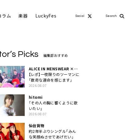
コラム
楽器
LuckyFes
Social
Search
tor’s Picks
編集部おすすめ
ALICE IN MENSWEAR ×
MASCHERA
【レポ】一夜限りのツーマンに
「数奇な運命を感じます」
2026.08.07
hitomi
「その人の胸に響くように歌
いたい」
2026.08.07
仙台貨物
約2年半ぶりシングル「みん
な笑顔ぬさせであげだい」