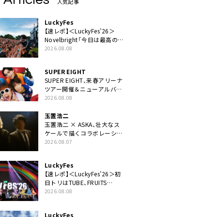
人気記事
LuckyFes
【速レポ】＜LuckyFes’26＞
Novelbright「今日は最高のフ
ェス日和。最高の休日を、最
2026.08.08
高の夏休みを作っていきた
い」
SUPER EIGHT
SUPER EIGHT、来春アリーナ
ツアー開催＆ニューアルバム
発売決定げるEP『ダンダー
2026.08.08
ラ』本日リリース
玉置浩二
玉置浩二 × ASKA、壮大なス
ケールで描くコラボレーショ
ン曲「音銀河」リリース決定。
2026.08.07
カップリングには新曲「命の
宿り」収録も
LuckyFes
【速レポ】＜LuckyFes’26＞初
日トリはTUBE、FRUITS
ZIPPERや綾小路翔、鬼龍院翔
2026.08.08
を迎えた豪華コラボも「知っ
てたらぜひ一緒に歌ってちょ
LuckyFes