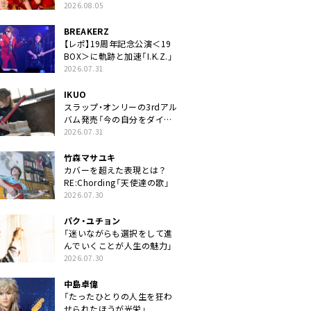
2026.08.05
BREAKERZ
【レポ】19周年記念公演＜19
BOX＞に軌跡と加速「I.K.Z.」
2026.07.31
IKUO
スラップ・オンリーの3rdアル
バム発売「今の自分をダイレ
クトに」
2026.07.31
竹森マサユキ
カバーを超えた表現とは？
RE:Chording「天使達の歌」
2026.07.30
パク・ユチョン
「迷いながらも選択をして進
んでいくことが人生の魅力」
2026.07.30
中島卓偉
「たったひとりの人生を狂わ
せられたほうが光栄」