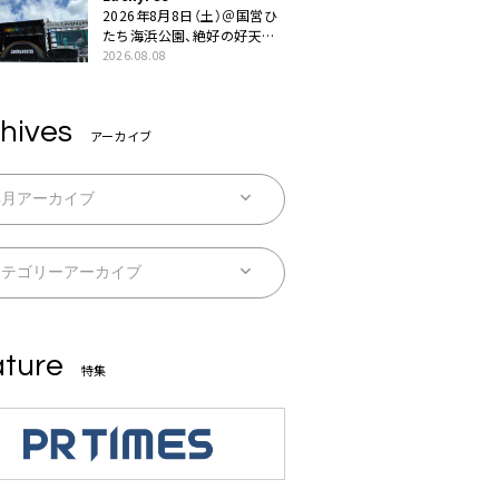
うだい」
2026年8月8日（土）＠国営ひ
たち海浜公園、絶好の好天の
中＜LuckyFes’26＞開幕
2026.08.08
hives
アーカイブ
ture
特集