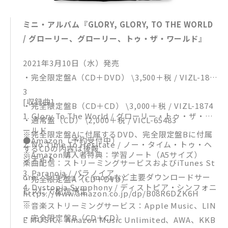
ミニ・アルバム『GLORY, GLORY, TO THE WORLD
/ グローリー、グローリー、トゥ・ザ・ワールド』
2021年3月10日（水）発売
・完全限定盤A（CD＋DVD） \3,500＋税 / VIZL-187
3
[収録曲]
・完全限定盤B（CD＋CD） \3,000＋税 / VIZL-1874
1. Glory To The World / グローリー・トゥ・ザ・ワ
・通常盤（CD） \2,000＋税 / VICL-65483
ールド
※完全限定盤Aに付属するDVD、完全限定盤Bに付属
●Amazon（予約受付中）
2. No Time To Hesitate / ノー・タイム・トゥ・ヘ
するCDの内容は後報
※Amazon購入者特典：学習ノート（A5サイズ）
ジテイト
楽曲配信：ストリーミングサービスおよびiTunes St
3. Paranoia / パラノイア
ore、レコチョク、moraなど主要ダウンロードサー
・完全限定盤A（CD＋DVD）
4. Dystopia Symphony / ディストピア・シンフォニ
ビスにて配信予定
https://www.amazon.co.jp/dp/B08R6DZK6H
ー
※音楽ストリーミングサービス：Apple Music、LIN
・完全限定盤B（CD＋CD）
E MUSIC、Amazon Music Unlimited、AWA、KKB