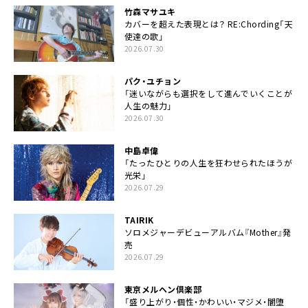
竹森マサユキ
カバーを超えた表現とは？ RE:Chording「天
使達の歌」
2026.07.30
パク・ユチョン
「迷いながらも選択をして進んでいくことが
人生の魅力」
2026.07.30
中島卓偉
「たったひとりの人生を狂わせられたほうが
光栄」
2026.07.29
TAIRIK
ソロメジャーデビューアルバム『Mother』発
売
2026.07.29
東京メルヘン倶楽部
「盛り上がり・個性・かわいい・マジメ・闇堕