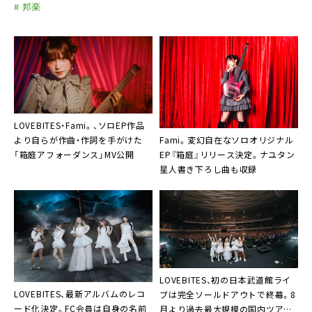
# 邦楽
LOVEBITES・Fami。、ソロEP作品
Fami。変幻自在なソロオリジナル
より自らが作曲・作詞を手がけた
EP『箱庭』リリース決定。ナユタン
「箱庭アフォーダンス」MV公開
星人書き下ろし曲も収録
LOVEBITES、初の日本武道館ライ
LOVEBITES、最新アルバムのレコ
ブは完全ソールドアウトで終幕。8
ード化決定。FC会員は自身の名前
月より過去最大規模の国内ツアー