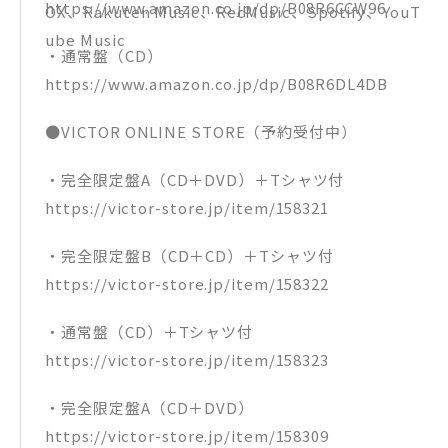
https://www.amazon.co.jp/dp/B08R6CCW96
OX、Rakuten Music、RecMusic、Spotify、YouT
ube Music
・通常盤（CD）
https://www.amazon.co.jp/dp/B08R6DL4DB
●VICTOR ONLINE STORE（予約受付中）
・完全限定盤A（CD＋DVD）＋Tシャツ付
https://victor-store.jp/item/158321
・完全限定盤B（CD＋CD）＋Tシャツ付
https://victor-store.jp/item/158322
・通常盤（CD）＋Tシャツ付
https://victor-store.jp/item/158323
・完全限定盤A（CD＋DVD）
https://victor-store.jp/item/158309