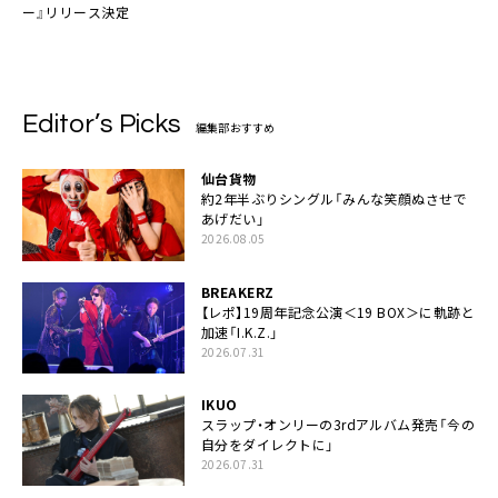
ー』リリース決定
Editor’s Picks
編集部おすすめ
仙台貨物
約2年半ぶりシングル「みんな笑顔ぬさせで
あげだい」
2026.08.05
BREAKERZ
【レポ】19周年記念公演＜19 BOX＞に軌跡と
加速「I.K.Z.」
2026.07.31
IKUO
スラップ・オンリーの3rdアルバム発売「今の
自分をダイレクトに」
2026.07.31