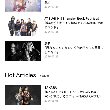
ち」
2026.07.26
ATSUGI Hi！Thunder Rock Festival
【座談会】「遺伝子を継いでくれるのは、やは
りバンド」
2026.07.25
黒夢
「恐れることもない。どう転がっても黒夢で
しかない」
2026.07.25
Hot Articles
人気記事
TAKARA
『No No Girls THE FINAL』からASHA＆
KOKONAによるユニット・TAKARAがデビュ
ー
2026.08.05