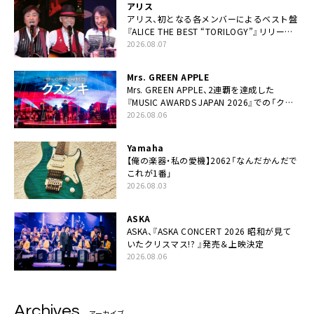
アリス
アリス、初となる各メンバーによるベスト盤
『ALICE THE BEST “TORILOGY”』リリース
決定
2026.08.07
Mrs. GREEN APPLE
Mrs. GREEN APPLE、2連覇を達成した
『MUSIC AWARDS JAPAN 2026』での「クス
シキ」ライブパフォーマンスをYouTube公開
2026.08.06
Yamaha
【俺の楽器・私の愛機】2062「なんだかんだで
これが1番」
2026.08.03
ASKA
ASKA、『ASKA CONCERT 2026 昭和が見て
いたクリスマス!? 』発売＆上映決定
2026.08.06
Archives
アーカイブ