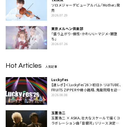
ソロメジャーデビューアルバム『Mother』発
売
2026.07.29
東京メルヘン倶楽部
「盛り上がり・個性・かわいい・マジメ・闇堕
ち」
2026.07.26
Hot Articles
人気記事
LuckyFes
【速レポ】＜LuckyFes’26＞初日トリはTUBE、
FRUITS ZIPPERや綾小路翔、鬼龍院翔を迎え
た豪華コラボも「知ってたらぜひ一緒に歌っ
2026.08.08
てちょうだい」
玉置浩二
玉置浩二 × ASKA、壮大なスケールで描くコ
ラボレーション曲「音銀河」リリース決定。