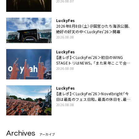
カップリングには新曲「命の宿り」収録も
2026.08.07
LuckyFes
2026年8月8日（土）＠国営ひたち海浜公園、
絶好の好天の中＜LuckyFes’26＞開幕
2026.08.08
LuckyFes
【速レポ】＜LuckyFes’26＞初日のWING
STAGEトリはNEWS。「また来年ここで会い
ましょう！」
2026.08.08
LuckyFes
【速レポ】＜LuckyFes’26＞Novelbright「今
日は最高のフェス日和。最高の休日を、最高
の夏休みを作っていきたい」
2026.08.08
Archives
アーカイブ