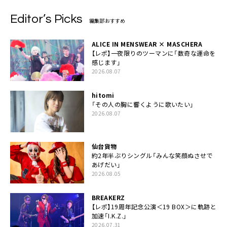
Editor’s Picks
編集部おすすめ
ALICE IN MENSWEAR × MASCHERA
【レポ】一夜限りのツーマンに「数奇な運命を
感じます」
2026.08.07
hitomi
「その人の胸に響くように歌いたい」
2026.08.07
仙台貨物
約2年半ぶりシングル「みんな笑顔ぬさせで
あげだい」
2026.08.05
BREAKERZ
【レポ】19周年記念公演＜19 BOX＞に軌跡と
加速「I.K.Z.」
2026.07.31