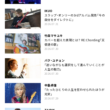
IKUO
スラップ・オンリーの3rdアルバム発売「今の
自分をダイレクトに」
2026.07.31
竹森マサユキ
カバーを超えた表現とは？ RE:Chording「天
使達の歌」
2026.07.30
パク・ユチョン
「迷いながらも選択をして進んでいくことが
人生の魅力」
2026.07.30
中島卓偉
「たったひとりの人生を狂わせられたほうが
光栄」
2026.07.29
TAIRIK