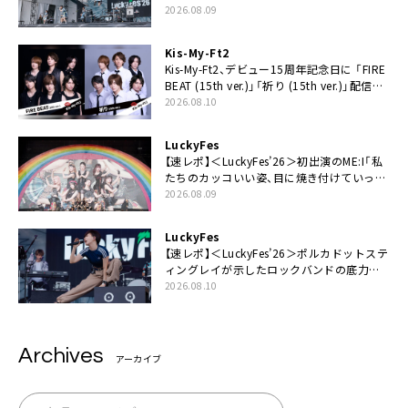
2026.08.09
Kis-My-Ft2
Kis-My-Ft2、デビュー15周年記念日に 「FIRE
BEAT (15th ver.)」「祈り (15th ver.)」配信ス
タート
2026.08.10
LuckyFes
【速レポ】＜LuckyFes’26＞初出演のME:I「私
たちのカッコいい姿、目に焼き付けていって
ください！」
2026.08.09
LuckyFes
【速レポ】＜LuckyFes’26＞ポルカドットステ
ィングレイが示したロックバンドの底力
「LuckyFesのマスコットキャラクターである
2026.08.10
俺たちが、ライブとは何であるかを教えてや
る」
Archives
アーカイブ