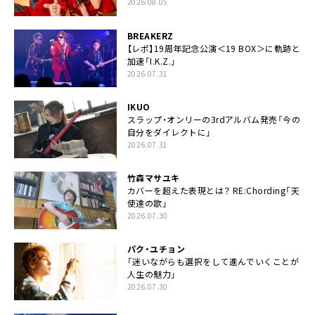
2026.08.05
BREAKERZ
【レポ】19周年記念公演＜19 BOX＞に軌跡と
加速「I.K.Z.」
2026.07.31
IKUO
スラップ・オンリーの3rdアルバム発売「今の
自分をダイレクトに」
2026.07.31
竹森マサユキ
カバーを超えた表現とは？ RE:Chording「天
使達の歌」
2026.07.30
パク・ユチョン
「迷いながらも選択をして進んでいくことが
人生の魅力」
2026.07.30