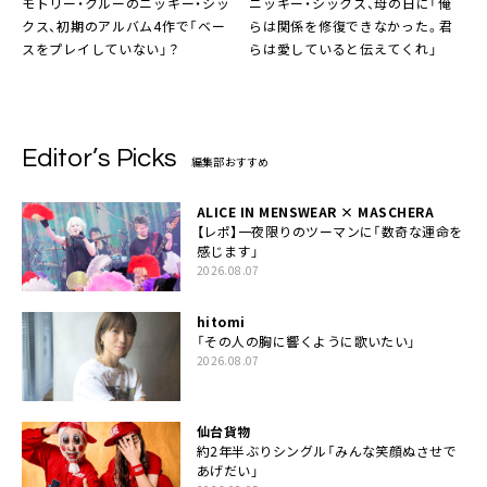
モトリー・クルーのニッキー・シッ
ニッキー・シックス、母の日に「俺
クス、初期のアルバム4作で「ベー
らは関係を修復できなかった。君
スをプレイしていない」？
らは愛していると伝えてくれ」
Editor’s Picks
編集部おすすめ
ALICE IN MENSWEAR × MASCHERA
【レポ】一夜限りのツーマンに「数奇な運命を
感じます」
2026.08.07
hitomi
「その人の胸に響くように歌いたい」
2026.08.07
仙台貨物
約2年半ぶりシングル「みんな笑顔ぬさせで
あげだい」