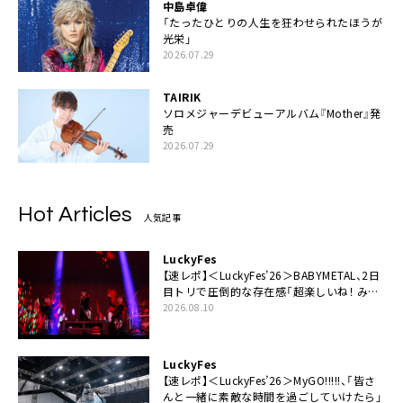
中島卓偉
「たったひとりの人生を狂わせられたほうが
光栄」
2026.07.29
TAIRIK
ソロメジャーデビューアルバム『Mother』発
売
2026.07.29
Hot Articles
人気記事
LuckyFes
【速レポ】＜LuckyFes’26＞BABYMETAL、2日
目トリで圧倒的な存在感「超楽しいね！ みん
なありがとう！」
2026.08.10
LuckyFes
【速レポ】＜LuckyFes’26＞MyGO!!!!!、「皆さ
んと一緒に素敵な時間を過ごしていけたら」