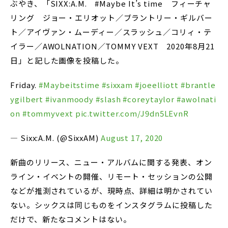
ぶやき、「SIXX:A.M. #Maybe It’s time フィーチャ
リング ジョー・エリオット／ブラントリー・ギルバー
ト／アイヴァン・ムーディー／スラッシュ／コリィ・テ
イラー／AWOLNATION／TOMMY VEXT 2020年8月21
日」と記した画像を投稿した。
Friday.
#Maybeitstime
#sixxam
#joeelliott
#brantle
ygilbert
#ivanmoody
#slash
#coreytaylor
#awolnati
on
#tommyvext
pic.twitter.com/J9dn5LEvnR
— Sixx:A.M. (@SixxAM)
August 17, 2020
新曲のリリース、ニュー・アルバムに関する発表、オン
ライン・イベントの開催、リモート・セッションの公開
などが推測されているが、現時点、詳細は明かされてい
ない。シックスは同じものをインスタグラムに投稿した
だけで、新たなコメントはない。