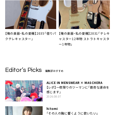
【俺の楽器・私の愛機】2035「借りパ
【俺の楽器・私の愛機】2031「テレキ
クテレキャスター」
ャスター12年物 ストラトキャスタ
ー1年物」
Editor’s Picks
編集部おすすめ
ALICE IN MENSWEAR × MASCHERA
【レポ】一夜限りのツーマンに「数奇な運命を
感じます」
2026.08.07
hitomi
「その人の胸に響くように歌いたい」