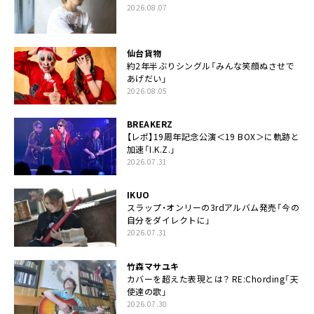
2026.08.07
仙台貨物
約2年半ぶりシングル「みんな笑顔ぬさせで
あげだい」
2026.08.05
BREAKERZ
【レポ】19周年記念公演＜19 BOX＞に軌跡と
加速「I.K.Z.」
2026.07.31
IKUO
スラップ・オンリーの3rdアルバム発売「今の
自分をダイレクトに」
2026.07.31
竹森マサユキ
カバーを超えた表現とは？ RE:Chording「天
使達の歌」
2026.07.30