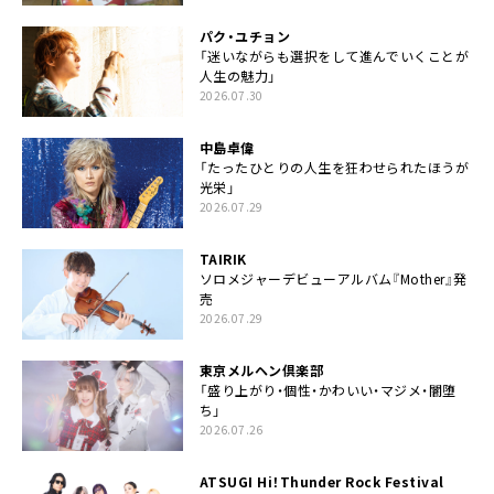
パク・ユチョン
「迷いながらも選択をして進んでいくことが
人生の魅力」
2026.07.30
中島卓偉
「たったひとりの人生を狂わせられたほうが
光栄」
2026.07.29
TAIRIK
ソロメジャーデビューアルバム『Mother』発
売
2026.07.29
東京メルヘン倶楽部
「盛り上がり・個性・かわいい・マジメ・闇堕
ち」
2026.07.26
ATSUGI Hi！Thunder Rock Festival