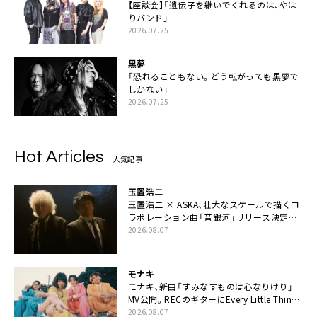
【座談会】「遺伝子を継いでくれるのは、やは
りバンド」
2026.07.25
黒夢
「恐れることもない。どう転がっても黒夢で
しかない」
2026.07.25
Hot Articles
人気記事
玉置浩二
玉置浩二 × ASKA、壮大なスケールで描くコ
ラボレーション曲「音銀河」リリース決定。
カップリングには新曲「命の宿り」収録も
2026.08.07
モナキ
モナキ、新曲「すみなすものは心なりけり」
MV公開。RECのギターにEvery Little Thing・
伊藤一朗参加も
2026.08.07