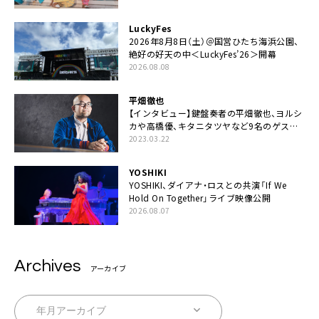
LuckyFes
2026年8月8日（土）＠国営ひたち海浜公園、
絶好の好天の中＜LuckyFes’26＞開幕
2026.08.08
平畑徹也
【インタビュー】鍵盤奏者の平畑徹也、ヨルシ
カや高橋優、キタニタツヤなど9名のゲスト
を迎えた初アルバムに音楽人生の総括「自分
2023.03.22
自身を再確認できた」
YOSHIKI
YOSHIKI、ダイアナ・ロスとの共演「If We
Hold On Together」ライブ映像公開
2026.08.07
Archives
アーカイブ