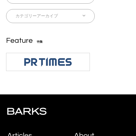
Feature
特集
Articles
About