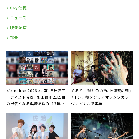
# 中村佳穂
# ニュース
# 映像配信
# 邦楽
＜a-nation 2026＞、第1弾出演ア
くるり、「琥珀色の街、上海蟹の朝」
ーティスト発表。史上最多21回目
7インチ盤をクリアオレンジカラー
の出演となる浜崎あゆみ、13年ぶ
ヴァイナルで再発
りの出演となるEXILEを含む20組
が決定