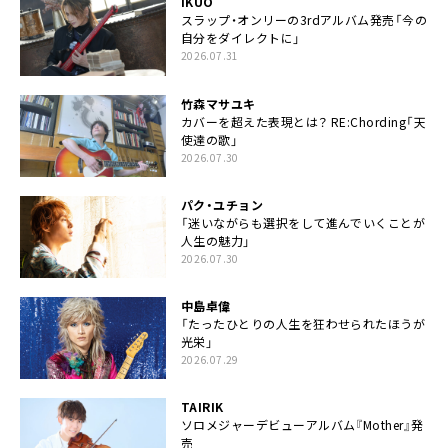
IKUO
スラップ・オンリーの3rdアルバム発売「今の
自分をダイレクトに」
2026.07.31
竹森マサユキ
カバーを超えた表現とは？ RE:Chording「天
使達の歌」
2026.07.30
パク・ユチョン
「迷いながらも選択をして進んでいくことが
人生の魅力」
2026.07.30
中島卓偉
「たったひとりの人生を狂わせられたほうが
光栄」
2026.07.29
TAIRIK
ソロメジャーデビューアルバム『Mother』発
売