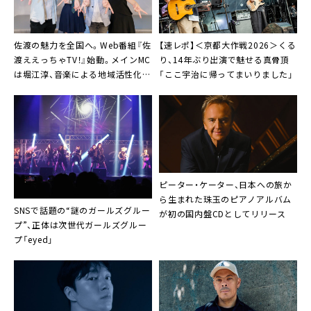
佐渡の魅力を全国へ。Web番組『佐
【速レポ】＜京都大作戦2026＞くる
渡ええっちゃTV！』始動。メインMC
り、14年ぶり出演で魅せる真骨頂
は堀江淳、音楽による地域活性化と
「ここ宇治に帰ってまいりました」
若手アーティスト育成プロジェク
トも開始
ピーター・ケーター、日本への旅か
ら生まれた珠玉のピアノアルバム
SNSで話題の“謎のガールズグルー
が初の国内盤CDとしてリリース
プ”、正体は次世代ガールズグルー
プ「eyed」