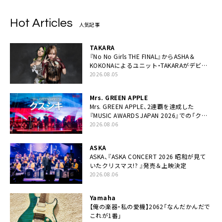
Hot Articles
人気記事
TAKARA
『No No Girls THE FINAL』からASHA＆
KOKONAによるユニット・TAKARAがデビュ
ー
2026.08.05
Mrs. GREEN APPLE
Mrs. GREEN APPLE、2連覇を達成した
『MUSIC AWARDS JAPAN 2026』での「クス
シキ」ライブパフォーマンスをYouTube公開
2026.08.06
ASKA
ASKA、『ASKA CONCERT 2026 昭和が見て
いたクリスマス!? 』発売＆上映決定
2026.08.06
Yamaha
【俺の楽器・私の愛機】2062「なんだかんだで
これが1番」