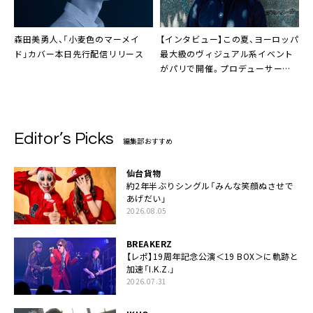
森田美勇人、「小麦色のマーメイ
【インタビュー】この夏、ヨーロッパ
ド」カバー本日先行配信リリース
最大級のヴィジュアル系イベント
がパリで開催。プロデューサーの
ベルトラン・トルペド氏が語るヴィ
ジュアル系の魅力
Editor’s Picks
編集部おすすめ
仙台貨物
約2年半ぶりシングル「みんな笑顔ぬさせで
あげだい」
2026.08.05
BREAKERZ
【レポ】19周年記念公演＜19 BOX＞に軌跡と
加速「I.K.Z.」
2026.07.31