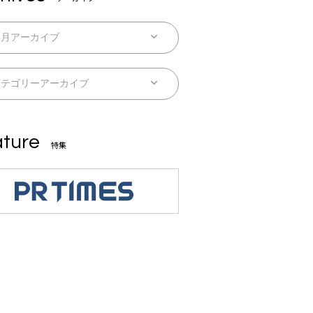
ture
特集