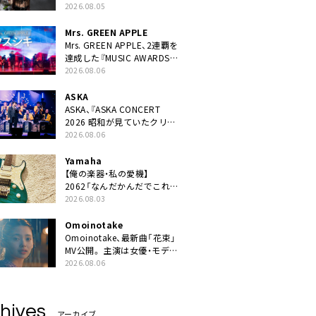
ニット・TAKARAがデビュー
2026.08.05
Mrs. GREEN APPLE
Mrs. GREEN APPLE、2連覇を
達成した『MUSIC AWARDS
JAPAN 2026』での「クスシ
2026.08.06
キ」ライブパフォーマンスを
YouTube公開
ASKA
ASKA、『ASKA CONCERT
2026 昭和が見ていたクリス
マス!? 』発売＆上映決定
2026.08.06
Yamaha
【俺の楽器・私の愛機】
2062「なんだかんだでこれが
1番」
2026.08.03
Omoinotake
Omoinotake、最新曲「花束」
MV公開。 主演は女優・モデル
の南 琴奈
2026.08.06
hives
アーカイブ