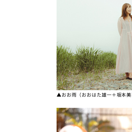
▲おお雨（おおはた雄一＋坂本美