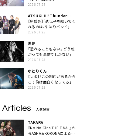
2026.07.26
ATSUGI Hi！Thunder
Rock Festival
【座談会】「遺伝子を継いでく
れるのは、やはりバンド」
2026.07.25
黒夢
「恐れることもない。どう転
がっても黒夢でしかない」
2026.07.25
ゆとりくん
【レポ】「この制約があるから
こそ俺は面白くなってる」
2026.07.23
 Articles
人気記事
TAKARA
『No No Girls THE FINAL』か
らASHA＆KOKONAによるユ