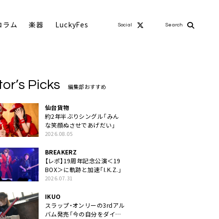
コラム
楽器
LuckyFes
Social
Search
tor’s Picks
編集部おすすめ
仙台貨物
約2年半ぶりシングル「みん
な笑顔ぬさせであげだい」
2026.08.05
BREAKERZ
【レポ】19周年記念公演＜19
BOX＞に軌跡と加速「I.K.Z.」
2026.07.31
IKUO
スラップ・オンリーの3rdアル
バム発売「今の自分をダイレ