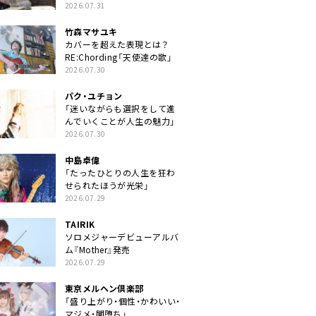
クトに」
2026.07.31
竹森マサユキ
カバーを超えた表現とは？
RE:Chording「天使達の歌」
2026.07.30
パク・ユチョン
「迷いながらも選択をして進
んでいくことが人生の魅力」
2026.07.30
中島卓偉
「たったひとりの人生を狂わ
せられたほうが光栄」
2026.07.29
TAIRIK
ソロメジャーデビューアルバ
ム『Mother』発売
2026.07.29
東京メルヘン倶楽部
「盛り上がり・個性・かわいい・
マジメ・闇堕ち」