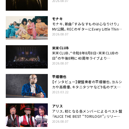
カップリングには新曲「命の宿り」収録も
2026.08.07
モナキ
モナキ、新曲「すみなすものは心なりけり」
MV公開。RECのギターにEvery Little Thing・
伊藤一朗参加も
2026.08.07
米米CLUB
米米CLUB、“令和8年8月8日・米米CLUBの
日”の午後8時に40周年ライブより
「FANtachy medley」を88年限定公開
2026.08.07
平畑徹也
【インタビュー】鍵盤奏者の平畑徹也、ヨルシ
カや高橋優、キタニタツヤなど9名のゲスト
を迎えた初アルバムに音楽人生の総括「自分
2023.03.22
自身を再確認できた」
アリス
アリス、初となる各メンバーによるベスト盤
『ALICE THE BEST “TORILOGY”』リリース
決定
2026.08.07