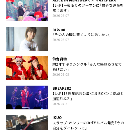
【レポ】一夜限りのツーマンに「数奇な運命を
感じます」
2026.08.07
hitomi
「その人の胸に響くように歌いたい」
2026.08.07
仙台貨物
約2年半ぶりシングル「みんな笑顔ぬさせで
あげだい」
2026.08.05
BREAKERZ
【レポ】19周年記念公演＜19 BOX＞に軌跡と
加速「I.K.Z.」
2026.07.31
IKUO
スラップ・オンリーの3rdアルバム発売「今の
自分をダイレクトに」