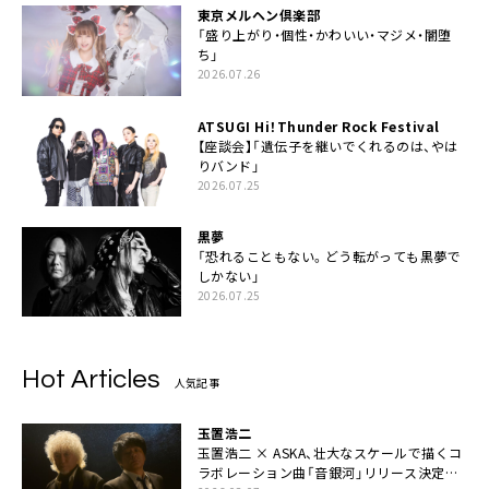
東京メルヘン倶楽部
「盛り上がり・個性・かわいい・マジメ・闇堕
ち」
2026.07.26
ATSUGI Hi！Thunder Rock Festival
【座談会】「遺伝子を継いでくれるのは、やは
りバンド」
2026.07.25
黒夢
「恐れることもない。どう転がっても黒夢で
しかない」
2026.07.25
Hot Articles
人気記事
玉置浩二
玉置浩二 × ASKA、壮大なスケールで描くコ
ラボレーション曲「音銀河」リリース決定。