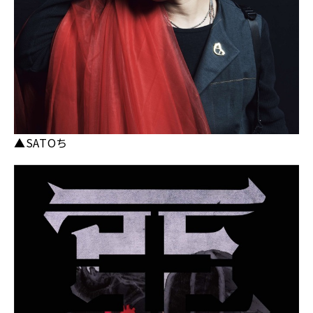
▲SATOち