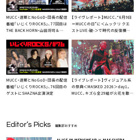
MUCC・逹瑯とNoGoD・団長の配信
【ライヴレポート】MUCC、“6月9日
番組「いじくりROCKS」、77回目は
＝MUCCの日”に＜ムックリ クエ
THE BACK HORN・山田将司＆
ストLIVE-破-＞で時代の反復横飛
COCK ROACH・遠藤仁平がスタジ
「今日のセットリストはほんとに凄
オ生出演
いよ」
MUCC・逹瑯とNoGoD・団長の配信
【ライブレポート】ヴィジュアル系
番組「いじくりROCKS」、76回目の
の祭典＜MASKED 2026＞day1。
ゲストにSHAZNA出演決定
MUCC、キズら全29組が火花を散ら
す「これが今を生きるヴィジュアル
ロックだ！」
Editor’s Picks
編集部おすすめ
ALICE IN MENSWEAR × MASCHERA