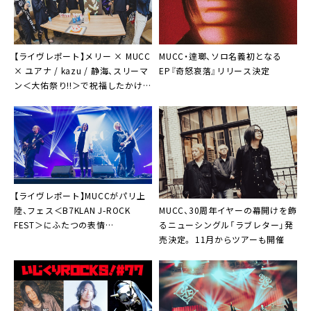
【ライヴレポート】メリー × MUCC
MUCC・逹瑯、ソロ名義初となる
× ユアナ / kazu / 静海、スリーマ
EP『奇怒哀落』リリース決定
ン＜大佑祭り!!＞で祝福したかけが
えのない一夜
【ライヴレポート】MUCCがパリ上
MUCC、30周年イヤーの幕開けを飾
陸、フェス＜B7KLAN J-ROCK
るニューシングル「ラブレター」発
FEST＞にふたつの表情
売決定。 11月からツアーも開催
「Bonsoir!」