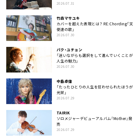
2026.07.31
竹森マサユキ
カバーを超えた表現とは？ RE:Chording「天
使達の歌」
2026.07.30
パク・ユチョン
「迷いながらも選択をして進んでいくことが
人生の魅力」
2026.07.30
中島卓偉
「たったひとりの人生を狂わせられたほうが
光栄」
2026.07.29
TAIRIK
ソロメジャーデビューアルバム『Mother』発
売
2026.07.29