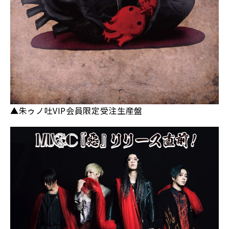
▲朱ゥノ吐VIP会員限定受注生産盤