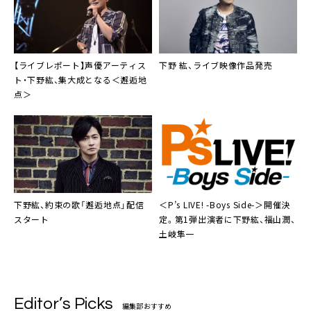
【ライブレポート】声優アーティス
下野 紘、ライブ映像作品発売
ト・下野紘、集大成となる＜邂逅地
点＞
下野紘
、約束の歌「邂逅地点」配信
＜P’s LIVE! -Boys Side-＞開催決
スタート
定。第1弾出演者に下野紘、福山潤、
土岐隼一
Editor’s Picks
編集部おすすめ