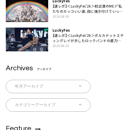
LuckyFes
【速レポ】＜LuckyFes’26＞初出演のME:I「私
たちのカッコいい姿、目に焼き付けていって
ください！」
2026.08.09
LuckyFes
【速レポ】＜LuckyFes’26＞ポルカドットステ
ィングレイが示したロックバンドの底力
「LuckyFesのマスコットキャラクターである
2026.08.10
俺たちが、ライブとは何であるかを教えてや
る」
Archives
アーカイブ
Feature
特集