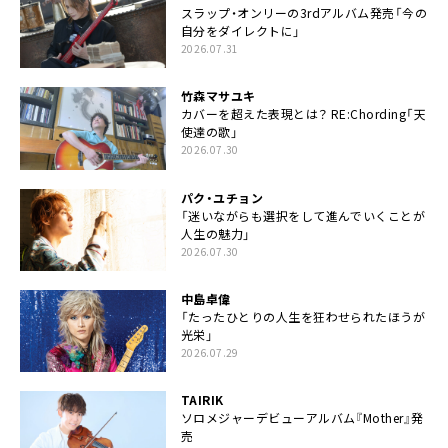
スラップ・オンリーの3rdアルバム発売「今の
自分をダイレクトに」
2026.07.31
竹森マサユキ
カバーを超えた表現とは？ RE:Chording「天
使達の歌」
2026.07.30
パク・ユチョン
「迷いながらも選択をして進んでいくことが
人生の魅力」
2026.07.30
中島卓偉
「たったひとりの人生を狂わせられたほうが
光栄」
2026.07.29
TAIRIK
ソロメジャーデビューアルバム『Mother』発
売