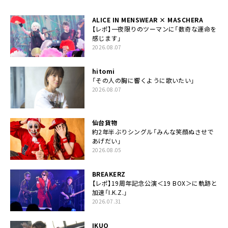
ALICE IN MENSWEAR × MASCHERA
【レポ】一夜限りのツーマンに「数奇な運命を
感じます」
2026.08.07
hitomi
「その人の胸に響くように歌いたい」
2026.08.07
仙台貨物
約2年半ぶりシングル「みんな笑顔ぬさせで
あげだい」
2026.08.05
BREAKERZ
【レポ】19周年記念公演＜19 BOX＞に軌跡と
加速「I.K.Z.」
2026.07.31
IKUO