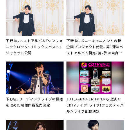
下野 紘、ベストアルバム『シンフォ
下野 紘、ポニーキャニオンとの新
ニックロック・リミックスベスト』
企画プロジェクト始動。第1弾はベ
ジャケット公開
ストアルバム発売、第2弾は自身主
催の朗読劇を開催
下野紘、リーディングライブの模様
JO1、AKB48、ENHYPENら出演＜
を収めた映像作品発売決定
CDTVライブ！ライブ！フェスティバ
ル＞ライブ配信決定