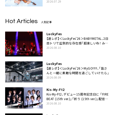
2026.07.29
Hot Articles
人気記事
LuckyFes
【速レポ】＜LuckyFes’26＞BABYMETAL、2日
目トリで圧倒的な存在感「超楽しいね！ みん
なありがとう！」
2026.08.10
LuckyFes
【速レポ】＜LuckyFes’26＞MyGO!!!!!、「皆さ
んと一緒に素敵な時間を過ごしていけたら」
2026.08.09
Kis-My-Ft2
Kis-My-Ft2、デビュー15周年記念日に 「FIRE
BEAT (15th ver.)」「祈り (15th ver.)」配信ス
タート
2026.08.10