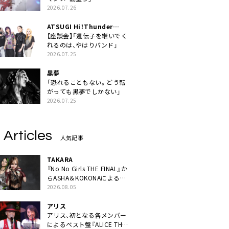
2026.07.26
ATSUGI Hi！Thunder
Rock Festival
【座談会】「遺伝子を継いでく
れるのは、やはりバンド」
2026.07.25
黒夢
「恐れることもない。どう転
がっても黒夢でしかない」
2026.07.25
 Articles
人気記事
TAKARA
『No No Girls THE FINAL』か
らASHA＆KOKONAによるユ
ニット・TAKARAがデビュー
2026.08.05
アリス
アリス、初となる各メンバー
によるベスト盤『ALICE THE