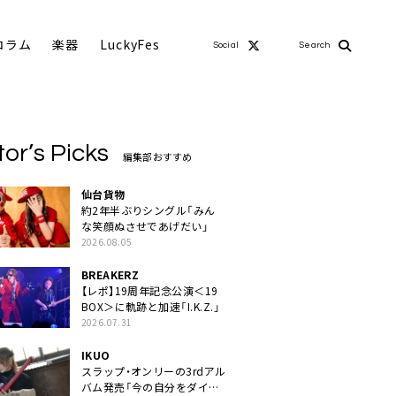
コラム
楽器
LuckyFes
Social
Search
tor’s Picks
編集部おすすめ
仙台貨物
約2年半ぶりシングル「みん
な笑顔ぬさせであげだい」
2026.08.05
BREAKERZ
【レポ】19周年記念公演＜19
BOX＞に軌跡と加速「I.K.Z.」
2026.07.31
IKUO
スラップ・オンリーの3rdアル
バム発売「今の自分をダイレ