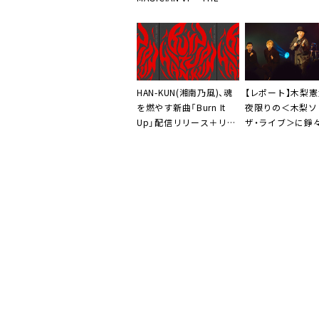
ィー」MV公開
SIXTH SENSE～』本日リ
リース＋「Colorful」MV
公開
HAN-KUN(湘南乃風)、魂
【レポート】木梨憲
を燃やす新曲「Burn It
夜限りの＜木梨ソ
Up」配信リリース＋リリ
ザ・ライブ＞に錚
ックビデオ公開
豪華ゲスト「また
な形でやれたら」