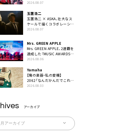
BEST “TORILOGY”』リリー
2026.08.07
ス決定
玉置浩二
玉置浩二 × ASKA、壮大なス
ケールで描くコラボレーショ
ン曲「音銀河」リリース決定。
2026.08.07
カップリングには新曲「命の
宿り」収録も
Mrs. GREEN APPLE
Mrs. GREEN APPLE、2連覇を
達成した『MUSIC AWARDS
JAPAN 2026』での「クスシ
2026.08.06
キ」ライブパフォーマンスを
YouTube公開
Yamaha
【俺の楽器・私の愛機】
2062「なんだかんだでこれが
1番」
2026.08.03
hives
アーカイブ