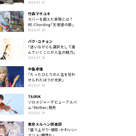
クトに」
2026.07.31
竹森マサユキ
カバーを超えた表現とは？
RE:Chording「天使達の歌」
2026.07.30
パク・ユチョン
「迷いながらも選択をして進
んでいくことが人生の魅力」
2026.07.30
中島卓偉
「たったひとりの人生を狂わ
せられたほうが光栄」
2026.07.29
TAIRIK
ソロメジャーデビューアルバ
ム『Mother』発売
2026.07.29
東京メルヘン倶楽部
「盛り上がり・個性・かわいい・
マジメ・闇堕ち」