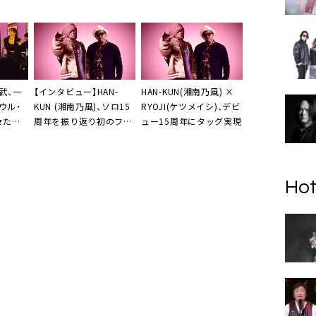
録曲よりレゲエソング
SENSE～』のカバーアー
「夏のメロディー」を第2
トワーク、トラックリス
弾先行配信
ト公開
武、一
【インタビュー】HAN-
HAN-KUN(湘南乃風) ×
ウル・
KUN (湘南乃風)、ソロ15
RYOJI(ケツメイシ)、デビ
々たる
周年を振り返り初のフィ
ュー15周年にタッグ実現
いろん
ーチャリングを語る「ず
っと自分の中になかった
ものを解禁した」
Hot