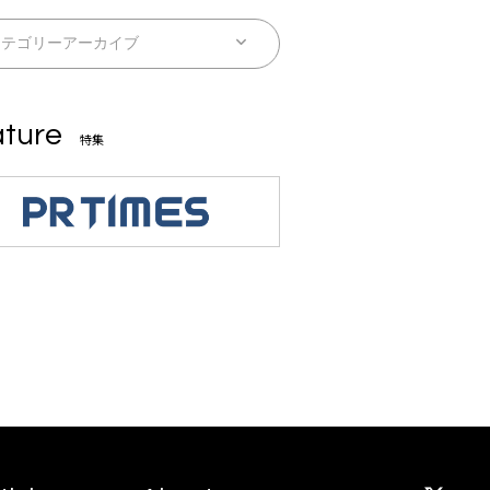
ture
特集