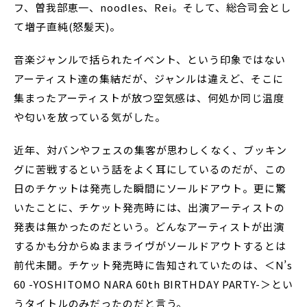
フ、曽我部恵一、noodles、Rei。そして、総合司会とし
て増子直純(怒髪天)。
音楽ジャンルで括られたイベント、という印象ではない
アーティスト達の集結だが、ジャンルは違えど、そこに
集まったアーティストが放つ空気感は、何処か同じ温度
や匂いを放っている気がした。
近年、対バンやフェスの集客が思わしくなく、ブッキン
グに苦戦するという話をよく耳にしているのだが、この
日のチケットは発売した瞬間にソールドアウト。更に驚
いたことに、チケット発売時には、出演アーティストの
発表は無かったのだという。どんなアーティストが出演
するかも分からぬままライヴがソールドアウトするとは
前代未聞。チケット発売時に告知されていたのは、＜N’s
60 -YOSHITOMO NARA 60th BIRTHDAY PARTY-＞とい
うタイトルのみだったのだと言う。