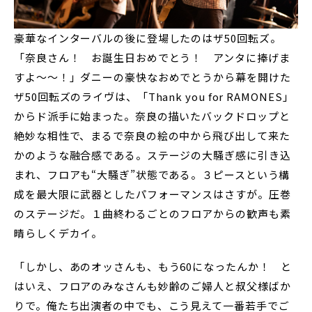
豪華なインターバルの後に登場したのはザ50回転ズ。
「奈良さん！ お誕生日おめでとう！ アンタに捧げま
すよ〜〜！」ダニーの豪快なおめでとうから幕を開けた
ザ50回転ズのライヴは、「Thank you for RAMONES」
からド派手に始まった。奈良の描いたバックドロップと
絶妙な相性で、まるで奈良の絵の中から飛び出して来た
かのような融合感である。ステージの大騒ぎ感に引き込
まれ、フロアも“大騒ぎ”状態である。３ピースという構
成を最大限に武器としたパフォーマンスはさすが。圧巻
のステージだ。１曲終わるごとのフロアからの歓声も素
晴らしくデカイ。
「しかし、あのオッさんも、もう60になったんか！ と
はいえ、フロアのみなさんも妙齢のご婦人と叔父様ばか
りで。俺たち出演者の中でも、こう見えて一番若手でご