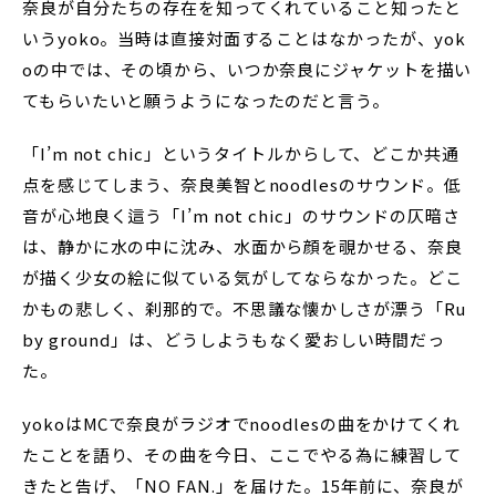
奈良が自分たちの存在を知ってくれていること知ったと
いうyoko。当時は直接対面することはなかったが、yok
oの中では、その頃から、いつか奈良にジャケットを描い
てもらいたいと願うようになったのだと言う。
「I’m not chic」というタイトルからして、どこか共通
点を感じてしまう、奈良美智とnoodlesのサウンド。低
音が心地良く這う「I’m not chic」のサウンドの仄暗さ
は、静かに水の中に沈み、水面から顔を覗かせる、奈良
が描く少女の絵に似ている気がしてならなかった。どこ
かもの悲しく、刹那的で。不思議な懐かしさが漂う「Ru
by ground」は、どうしようもなく愛おしい時間だっ
た。
yokoはMCで奈良がラジオでnoodlesの曲をかけてくれ
たことを語り、その曲を今日、ここでやる為に練習して
きたと告げ、「NO FAN.」を届けた。15年前に、奈良が