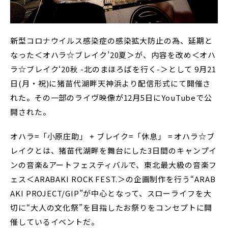
新型コロナウイルス感染症の感染拡大防止の為、延期と
なった＜オハラ☆ブレイク’20夏＞が、内容を改め＜オハ
ラ☆ブレイク‘20秋 -北のまほろばを行く-＞として 9月21
日(月・祝)に猪苗代湖畔天神浜より配信形式にて開催さ
れた。その一部のライヴ映像が12月5日にYouTubeで公
開された。
オハラ=「小原庄助」 + ブレイク=「休息」 = オハラ☆ブ
レイクとは、猪苗代湖畔を舞台にした3日間のキャンプイ
ンの音楽&アートフェスティバルで、東北最大級の音楽フ
ェス＜ARABAKI ROCK FEST.＞の企画制作を行う“ARAB
AKI PROJECT/GIP”が中心となって、スローライフを大
切に“大人の文化祭”を目指したお祭りをコンセプトに開
催しているイベントだ。