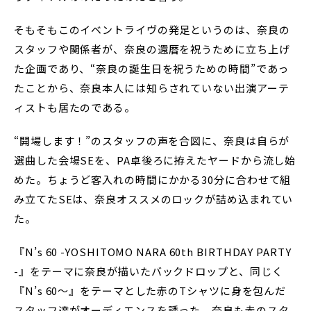
そもそもこのイベントライヴの発足というのは、奈良の
スタッフや関係者が、奈良の還暦を祝うために立ち上げ
た企画であり、“奈良の誕生日を祝うための時間”であっ
たことから、奈良本人には知らされていない出演アーテ
ィストも居たのである。
“開場します！”のスタッフの声を合図に、奈良は自らが
選曲した会場SEを、PA卓後ろに拵えたヤードから流し始
めた。ちょうど客入れの時間にかかる30分に合わせて組
み立てたSEは、奈良オススメのロックが詰め込まれてい
た。
『N’s 60 -YOSHITOMO NARA 60th BIRTHDAY PARTY
-』をテーマに奈良が描いたバックドロップと、同じく
『N’s 60〜』をテーマとした赤のTシャツに身を包んだ
スタッフ達がオーディエンスを誘った。奈良も赤のスタ