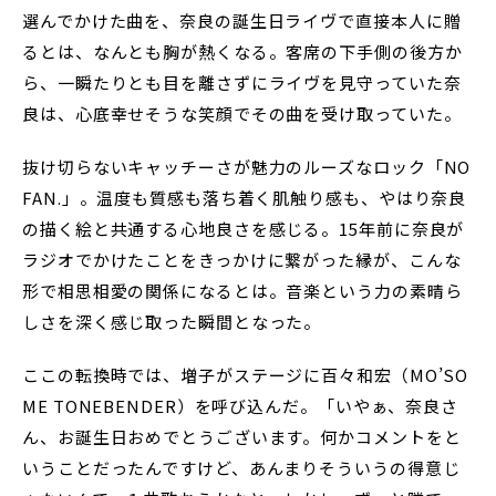
選んでかけた曲を、奈良の誕生日ライヴで直接本人に贈
るとは、なんとも胸が熱くなる。客席の下手側の後方か
ら、一瞬たりとも目を離さずにライヴを見守っていた奈
良は、心底幸せそうな笑顔でその曲を受け取っていた。
抜け切らないキャッチーさが魅力のルーズなロック「NO
FAN.」。温度も質感も落ち着く肌触り感も、やはり奈良
の描く絵と共通する心地良さを感じる。15年前に奈良が
ラジオでかけたことをきっかけに繋がった縁が、こんな
形で相思相愛の関係になるとは。音楽という力の素晴ら
しさを深く感じ取った瞬間となった。
ここの転換時では、増子がステージに百々和宏（MO’SO
ME TONEBENDER）を呼び込んだ。「いやぁ、奈良さ
ん、お誕生日おめでとうございます。何かコメントをと
いうことだったんですけど、あんまりそういうの得意じ