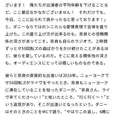
ざいます！ 俺たちが出演者の平均年齢を下げることな
ど、ここ最近なかなかございません！ それだけでも、
今日、ここに出られて良かったなと思っております！」
と、ダニーならではのシニカルな愛情表現で会場を盛り
上げた。この盛り上げ方が出来るのも、奈良との信頼関
係の深さがあってこそ。奈良も自らのラジオで、２時間
ずっとザ50回転ズの曲ばかりをかけ続けたことがあるほ
ど、彼らを愛しているのだ。そこに見える関係性の深さ
も、オーディエンスにとっては嬉しいものなのである。
彼らと奈良の直接的な出逢いは2016年。ニューヨークで
ザ50回転ズがライヴをやったとき、奈良もニューヨーク
に滞在していることを知ったダニーが、“奈良さん、ライ
ヴ来てくださ〜い！”と呟いたところ、“行く行く〜！”と
いう返信があり、そこが出逢いとなったという。ダニー
はそのときのことをMCで語り、“やはりこの返し、6歳に