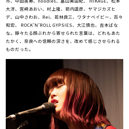
市、中田英寿、noodles、畠山美由紀、 HIKAGE、松本
大洋、宮﨑あおい、村上隆、箭内道彦、ヤマジカズヒ
デ、山中さわお、Rei、若林良三、ワタナベイビー、百々
和宏、 ROCK’N’ROLL GYPSIES、大江慎也、吉本ばな
な。錚々たる顔ぶれから寄せられた言葉は、どれもあた
たかく、奈良への信頼の深さを、改めて感じさせられる
ものだった。