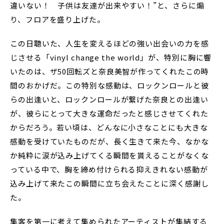
違いない！ 子供は友達が出来やすい！”と、さらに煽
り、フロアを盛り上げた。
この日聴いた、人生を変えるほどの強い出会いの力を感
じさせる「vinyl change the world」が、特別に胸に響
いたのは、ザ50回転ズと奈良美智が作ってくれたこの時
間のおかげだ。この特別な感動は、ロックンロールと彼
らの出逢いと、ロックンロールが繋げた奈良との出逢い
が、彼らにとって大きな運命だったと感じさせてくれた
からだろう。若い頃は、どんなに小さなことにも大きな
感動を受けていたものだが、長く生きて来た今、なかな
か純粋に涙が込み上げてくる瞬間を貰えることがなくな
っている中で、胸を締め付けられる抑えきれない感動が
込み上げて来たこの瞬間に立ち会えたことに深く感謝し
た。
集客を第一に考えて集められたアーティストが集結する