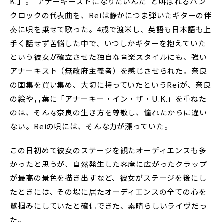
K.」。“アナーキーストになりたいんだ”と叫ばれるパン
クロックの代表曲を、Reiは静かにつま弾いたギターの伴
奏に唄を乗せて歌った。4歳で渡米し、英語も日本語も上
手く話せず苦悩した中で、いつしかギターを抱えていた
という彼女が確立させた独自な音楽スタイルにも、強い
アナーキスト（無政府主義者）を感じさせられた。奈良
の画集を買い集め、大切に持っていたというReiが、奈良
の絵や言葉に「アナーキー・イン・ザ・U.K.」を重ねた
のは、そんな奈良の生き方を尊敬し、憧れたからに違い
ない。Reiの唄には、そんな力が漲っていた。
この日初めて彼女のステージを観たオーディエンスも多
かったと思うが、自然発生した客席に広がったクラップ
が最高の景色を描き出すなど、彼女がステージを後にし
たときには、その場に居たオーディエンスの全ての心を
鷲掴みにしていたと確信できた、素晴らしいライヴだっ
た。