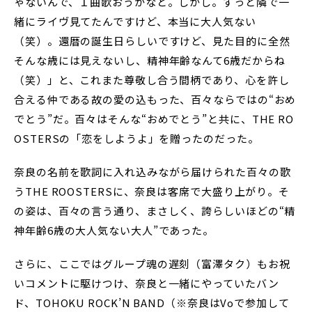
ゃないんで、１曲歌おうかなと。しかし。ずっと隣で一
緒にライヴ見てたんですけど、本当に大人気ない
（笑）。還暦の誕生日らしいですけど、見た目的に全然
そんな歳には見えないし、精神年齢なんて6歳だからね
（笑）」と、これまた尊敬し合う間柄であり、心を許し
合える仲である故の愛の込もった、百々ならではの“おめ
でとう”だ。百々はそんな“おめでとう”と共に、THE RO
OSTERSの「恋をしようよ」を贈ったのだった。
奈良の名前を歌詞に入れ込みながら届けられた百々の歌
うTHE ROOSTERSに、奈良は客席で大盛り上がり。そ
の姿は、百々の言う通り、まさしく、誇らしいほどの“精
神年齢6歳の大人気ない大人”であった。
さらに、ここではグループ魂の遅刻（富澤タク）もお祝
いコメントに駆けつけ、奈良と一緒にやっていたバン
ド、TOHOKU ROCK’N BAND（※奈良はVoで参加して