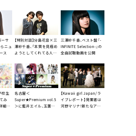
バーサ
【特別対談】
分島花音
×
三
三澤紗千香
、ベスト盤『-
からニュ
澤紗千香
、「本質を見極め
INFINITE Selection-』の
ース
ようとしてくれてる人だ
全曲試聴動画を公開
なって」「褒め過ぎてな
い？ ホントに思ってる
（笑）」
子校生
名古屋＜
【Kawaii girl Japan/ラ
ってみ
Super★Premium vol.5
イブレポート】発案者は
の詳細が
＞に
藍井エイル
、
玉置成
河野マリナ
！新たなアニ
実
などスペシャルゲスト
ソンイベント＜
Ani-
8組が出演決定
plugged
＞が誕生