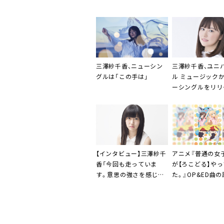
三澤紗千香
、ニューシン
三澤紗千香
、ユニ
グルは「この手は」
ル ミュージック
ーシングルをリリ
【インタビュー】
三澤紗千
アニメ
『普通の女
香
「今回も走っていま
が【ろこどる】や
す。意思の強さを感じる
た。』
OP&ED曲
表情も見てもらえたら嬉
明らかに
しいな」