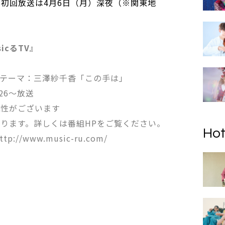
での初回放送は4月6日（月）深夜（※関東地
icるTV』
ングテーマ：三澤紗千香「この手は」
26～放送
能性がございます
ります。詳しくは番組HPをご覧ください。
Hot
//www.music-ru.com/