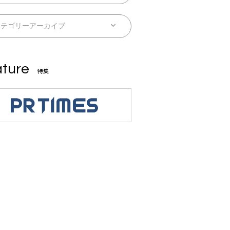
ture
特集