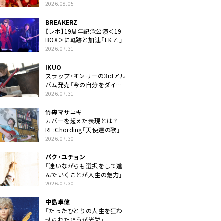
2026.08.05
BREAKERZ
【レポ】19周年記念公演＜19
BOX＞に軌跡と加速「I.K.Z.」
2026.07.31
IKUO
スラップ・オンリーの3rdアル
バム発売「今の自分をダイレ
クトに」
2026.07.31
竹森マサユキ
カバーを超えた表現とは？
RE:Chording「天使達の歌」
2026.07.30
パク・ユチョン
「迷いながらも選択をして進
んでいくことが人生の魅力」
2026.07.30
中島卓偉
「たったひとりの人生を狂わ
せられたほうが光栄」