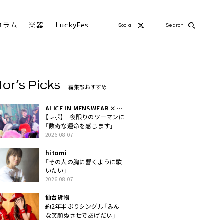
コラム
楽器
LuckyFes
Social
Search
tor’s Picks
編集部おすすめ
ALICE IN MENSWEAR ×
MASCHERA
【レポ】一夜限りのツーマンに
「数奇な運命を感じます」
2026.08.07
hitomi
「その人の胸に響くように歌
いたい」
2026.08.07
仙台貨物
約2年半ぶりシングル「みん
な笑顔ぬさせであげだい」