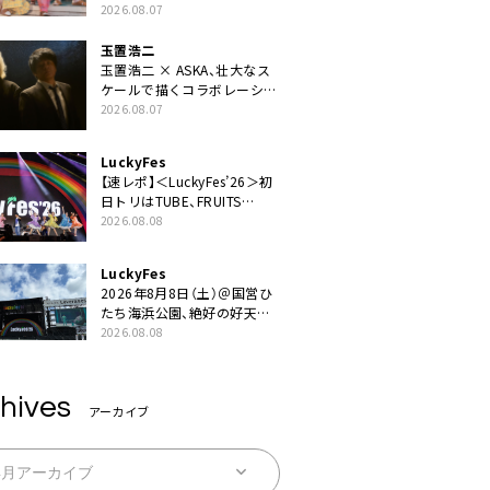
ギターにEvery Little Thing・
2026.08.07
伊藤一朗参加も
玉置浩二
玉置浩二 × ASKA、壮大なス
ケールで描くコラボレーショ
ン曲「音銀河」リリース決定。
2026.08.07
カップリングには新曲「命の
宿り」収録も
LuckyFes
【速レポ】＜LuckyFes’26＞初
日トリはTUBE、FRUITS
ZIPPERや綾小路翔、鬼龍院翔
2026.08.08
を迎えた豪華コラボも「知っ
てたらぜひ一緒に歌ってちょ
LuckyFes
うだい」
2026年8月8日（土）＠国営ひ
たち海浜公園、絶好の好天の
中＜LuckyFes’26＞開幕
2026.08.08
hives
アーカイブ