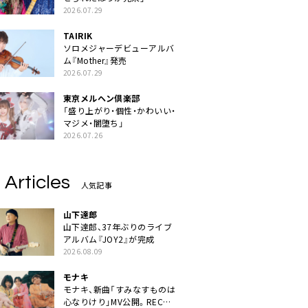
2026.07.29
TAIRIK
ソロメジャーデビューアルバ
ム『Mother』発売
2026.07.29
東京メルヘン倶楽部
「盛り上がり・個性・かわいい・
マジメ・闇堕ち」
2026.07.26
 Articles
人気記事
山下達郎
山下達郎、37年ぶりのライブ
アルバム『JOY2』が完成
2026.08.09
モナキ
モナキ、新曲「すみなすものは
心なりけり」MV公開。RECの