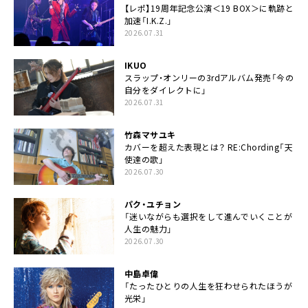
【レポ】19周年記念公演＜19 BOX＞に軌跡と
加速「I.K.Z.」
2026.07.31
IKUO
スラップ・オンリーの3rdアルバム発売「今の
自分をダイレクトに」
2026.07.31
竹森マサユキ
カバーを超えた表現とは？ RE:Chording「天
使達の歌」
2026.07.30
パク・ユチョン
「迷いながらも選択をして進んでいくことが
人生の魅力」
2026.07.30
中島卓偉
「たったひとりの人生を狂わせられたほうが
光栄」