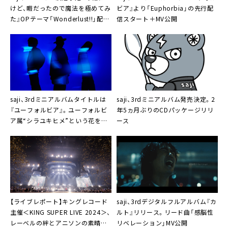
けど、暇だったので魔法を極めてみ
ビア』より「Euphorbia」の先行配
た』OPテーマ「Wonderlust!!」配信
信スタート＋MV公開
決定
saji、3rdミニアルバムタイトルは
saji、3rdミニアルバム発売決定。2
『ユーフォルビア』。ユーフォルビ
年5ヵ月ぶりのCDパッケージリリ
ア属“シラユキヒメ”という花をイ
ース
メージして制作
【ライブレポート】キングレコード
saji、3rdデジタルフルアルバム『カ
主催＜KING SUPER LIVE 2024＞、
ルト』リリース。リード曲「感脳性
レーベルの絆とアニソンの素晴ら
リベレーション」MV公開