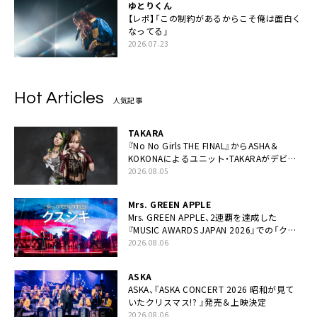
ゆとりくん
【レポ】「この制約があるからこそ俺は面白く
なってる」
2026.07.23
Hot Articles
人気記事
TAKARA
『No No Girls THE FINAL』からASHA＆
KOKONAによるユニット・TAKARAがデビュ
ー
2026.08.05
Mrs. GREEN APPLE
Mrs. GREEN APPLE、2連覇を達成した
『MUSIC AWARDS JAPAN 2026』での「クス
シキ」ライブパフォーマンスをYouTube公開
2026.08.06
ASKA
ASKA、『ASKA CONCERT 2026 昭和が見て
いたクリスマス!? 』発売＆上映決定
2026.08.06