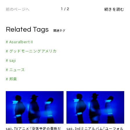
前のページへ
続きを読む
1 / 2
Related Tags
関連タグ
# Asuralbert II
# グッドモーニングアメリカ
# saji
# ニュース
# 邦楽
saji、TVアニメ『没落予定の貴族だ
saji、3rdミニアルバム『ユーフォル