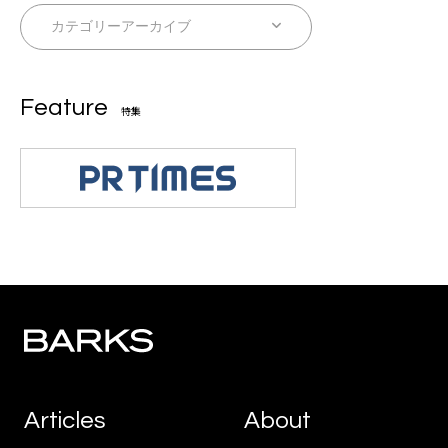
Feature
特集
Articles
About