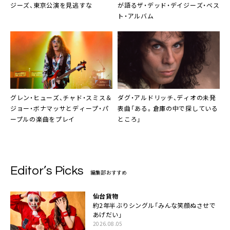
ジーズ、東京公演を見逃すな
が語るザ・デッド・デイジーズ・ベス
ト・アルバム
グレン・ヒューズ、チャド・スミス＆
ダグ・アルドリッチ、ディオの未発
ジョー・ボナマッサとディープ・パ
表曲「ある。倉庫の中で探している
ープルの楽曲をプレイ
ところ」
Editor’s Picks
編集部おすすめ
仙台貨物
約2年半ぶりシングル「みんな笑顔ぬさせで
あげだい」
2026.08.05