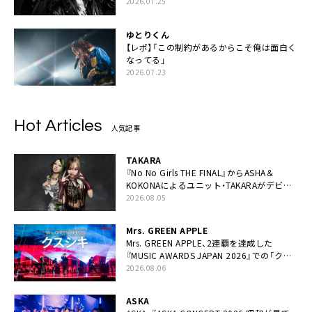
2026.07.25
ゆとりくん
【レポ】「この制約があるからこそ俺は面白く
なってる」
2026.07.23
Hot Articles
人気記事
TAKARA
『No No Girls THE FINAL』からASHA＆
KOKONAによるユニット・TAKARAがデビュ
ー
2026.08.05
Mrs. GREEN APPLE
Mrs. GREEN APPLE、2連覇を達成した
『MUSIC AWARDS JAPAN 2026』での「クス
シキ」ライブパフォーマンスをYouTube公開
2026.08.06
ASKA