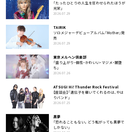
「たったひとりの人生を狂わせられたほうが
光栄」
2026.07.29
TAIRIK
ソロメジャーデビューアルバム『Mother』発
売
2026.07.29
東京メルヘン倶楽部
「盛り上がり・個性・かわいい・マジメ・闇堕
ち」
2026.07.26
ATSUGI Hi！Thunder Rock Festival
【座談会】「遺伝子を継いでくれるのは、やは
りバンド」
2026.07.25
黒夢
「恐れることもない。どう転がっても黒夢で
しかない」