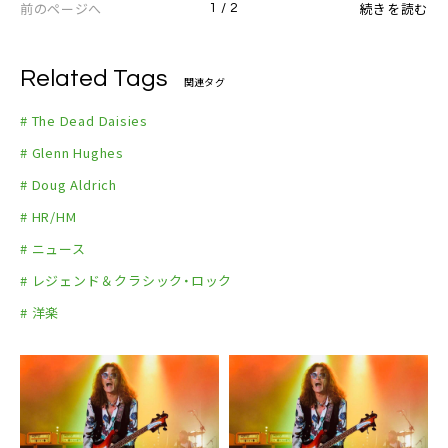
前のページへ
Judas Priest）
続きを読む
1 / 2
（with Foreigner）
14 – Arena Stozice, Ljubljana スロベニア（with J
16 – Spodek, Katowice ポーランド （with Foreig
udas Priest）
ner）
Related Tags
関連タグ
17 – Faliro Olympic Indoor Hall, Athens ギリシャ
18 – Rock The Ring Festival, Hinwil スイス
# The Dead Daisies
（with Judas Priest）
20 – Hellfest Open Air, Clisson フランス
19 – Midalidare Estates, Sofia ブルガリア（with J
# Glenn Hughes
21 – Graspop Metal Meeting, Dessel ベルギー
udas Priest）
# Doug Aldrich
23 – Stadtpark, Hamburg ドイツ （with Foreign
21 – Arenele Romaine, Bucharest ルーマニア（wi
er）
# HR/HM
th Judas Priest）
24 – Arena, Oberhausen ドイツ （with Judas Prie
# ニュース
st）
# レジェンド＆クラシック・ロック
27 – Rock The Night Festival, Madrid スペイン
# 洋楽
30 – Melkweg, Amsterdam オランダ