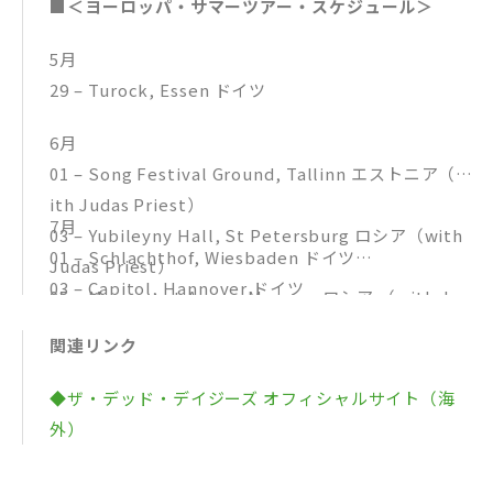
■＜ヨーロッパ・サマーツアー・スケジュール＞
5月
29 – Turock, Essen ドイツ
6月
01 – Song Festival Ground, Tallinn エストニア（w
ith Judas Priest）
7月
03 – Yubileyny Hall, St Petersburg ロシア（with
01 – Schlachthof, Wiesbaden ドイツ
Judas Priest）
03 – Capitol, Hannover ドイツ
05 – Megasport Arena, Moscow ロシア （with Ju
04 – MMC, Bratislava スロバキア
das Priest）
関連リンク
07 – Conrad Sohm, Dornbirn オーストリア
09 – Lucerna Music Bar, Prague チェコ共和国
08 – Live Club, Milan イタリア
10 – Hirsch, Nuremberg ドイツ
◆ザ・デッド・デイジーズ オフィシャルサイト（海
10 – Backstage Werk, Munich ドイツ
12 – Nova Rock Festival, Nickelsdorf オーストリ
外）
11 – Columbia Theater, Berlin ドイツ
ア
13 – Budapest Arena, Budapest ハンガリー（with
13 – Freilichtbuhne Killesberg, Stuttgart ドイツ