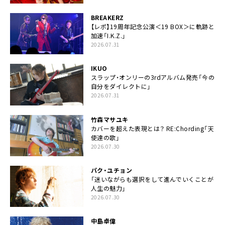
BREAKERZ
【レポ】19周年記念公演＜19 BOX＞に軌跡と
加速「I.K.Z.」
2026.07.31
IKUO
スラップ・オンリーの3rdアルバム発売「今の
自分をダイレクトに」
2026.07.31
竹森マサユキ
カバーを超えた表現とは？ RE:Chording「天
使達の歌」
2026.07.30
パク・ユチョン
「迷いながらも選択をして進んでいくことが
人生の魅力」
2026.07.30
中島卓偉