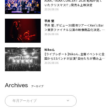
ASKA、『ASKA CONCERT 2026 昭和が見て
いたクリスマス!? 』発売＆上映決定
2026.08.06
平井 堅
平井 堅、デビュー30周年ツアー＜Ken’s Bar
＞東京ファイナル公演の映像商品化決定。ブ
ックレットには平井堅のメッセージ掲載も
2026.08.06
Nikoん
【ライブレポート】Nikoん、主催イベントに全
国から53バンドが出演「自分たちが積み上げ
てきた中身の重みを実感した」
2026.08.06
Archives
アーカイブ