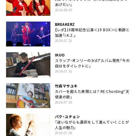
あげだい」
2026.08.05
BREAKERZ
【レポ】19周年記念公演＜19 BOX＞に軌跡と
加速「I.K.Z.」
2026.07.31
IKUO
スラップ・オンリーの3rdアルバム発売「今の
自分をダイレクトに」
2026.07.31
竹森マサユキ
カバーを超えた表現とは？ RE:Chording「天
使達の歌」
2026.07.30
パク・ユチョン
「迷いながらも選択をして進んでいくことが
人生の魅力」
2026.07.30