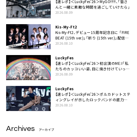
【速レポ】＜LuckyFes’26＞MyGO!!!!!、「皆さ
んと一緒に素敵な時間を過ごしていけたら」
2026.08.09
Kis-My-Ft2
Kis-My-Ft2、デビュー15周年記念日に 「FIRE
BEAT (15th ver.)」「祈り (15th ver.)」配信ス
タート
2026.08.10
LuckyFes
【速レポ】＜LuckyFes’26＞初出演のME:I「私
たちのカッコいい姿、目に焼き付けていって
ください！」
2026.08.09
LuckyFes
【速レポ】＜LuckyFes’26＞ポルカドットステ
ィングレイが示したロックバンドの底力
「LuckyFesのマスコットキャラクターである
2026.08.10
俺たちが、ライブとは何であるかを教えてや
る」
Archives
アーカイブ