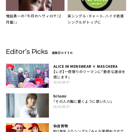
増田勇一
の『今月のヘヴィロテ（2
英シングル・チャート、
ハイチ救援
月篇）』
シングル
がトップに
Editor’s Picks
編集部おすすめ
ALICE IN MENSWEAR × MASCHERA
【レポ】一夜限りのツーマンに「数奇な運命を
感じます」
2026.08.07
hitomi
「その人の胸に響くように歌いたい」
2026.08.07
仙台貨物
約2年半ぶりシングル「みんな笑顔ぬさせで