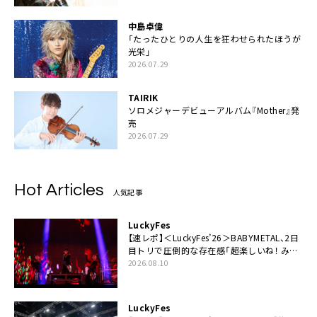
中島卓偉
「たったひとりの人生を狂わせられたほうが
光栄」
2026.07.29
TAIRIK
ソロメジャーデビューアルバム『Mother』発
売
2026.07.29
Hot Articles
人気記事
LuckyFes
【速レポ】＜LuckyFes’26＞BABYMETAL、2日
目トリで圧倒的な存在感「超楽しいね！ みん
なありがとう！」
2026.08.10
LuckyFes