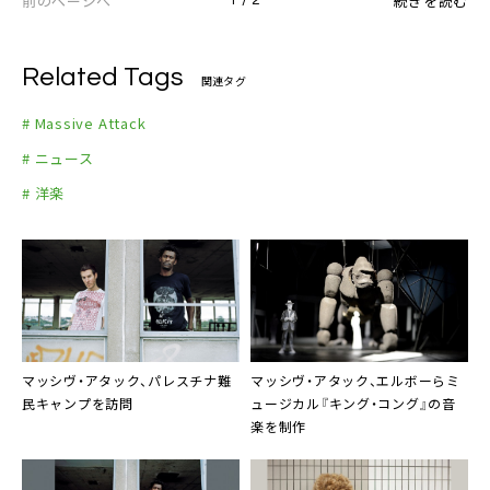
前のページへ
続きを読む
Related Tags
関連タグ
# Massive Attack
# ニュース
# 洋楽
マッシヴ・アタック
、パレスチナ難
マッシヴ・アタック
、
エルボー
らミ
民キャンプを訪問
ュージカル『
キング・コング
』の音
楽を制作