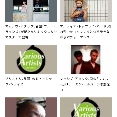
マッシヴ・アタック
、名盤『ブルー・
マルティナ・トップレイ・バード
、都
ラインズ』が新たなリミックス＆リ
内夜中をウクレレひとつで歩きな
マスターで登場
がらパフォーマンス
ブリストル、英国1の
ミュージッ
マッシヴ・アタック
、次の「フィル
ク・シティ
に
ム」は
デーモン・アルバーン
参加楽
曲