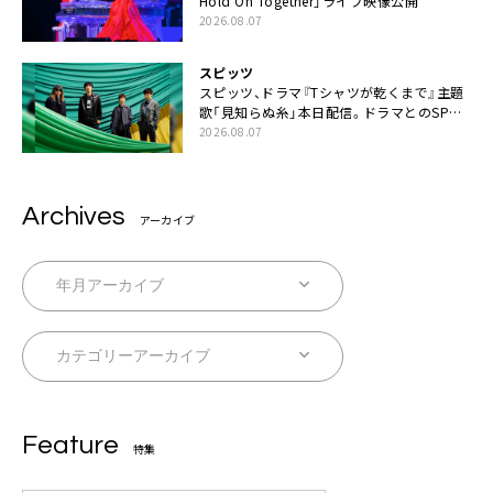
Hold On Together」ライブ映像公開
2026.08.07
スピッツ
スピッツ、ドラマ『Tシャツが乾くまで』主題
歌「見知らぬ糸」本日配信。ドラマとのSPコ
ラボムービー公開も
2026.08.07
Archives
アーカイブ
Feature
特集