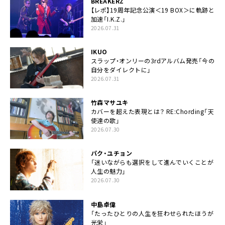
BREAKERZ
【レポ】19周年記念公演＜19 BOX＞に軌跡と
加速「I.K.Z.」
2026.07.31
IKUO
スラップ・オンリーの3rdアルバム発売「今の
自分をダイレクトに」
2026.07.31
竹森マサユキ
カバーを超えた表現とは？ RE:Chording「天
使達の歌」
2026.07.30
パク・ユチョン
「迷いながらも選択をして進んでいくことが
人生の魅力」
2026.07.30
中島卓偉
「たったひとりの人生を狂わせられたほうが
光栄」