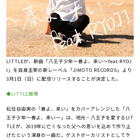
LITTLEが、新曲「八王子少年〜春よ、来い〜feat.RYOJ
I」を自身主宰の新レーベル「JIMOTO RECORDS」より
3月1日（日）に配信リリースすることが決定した。
◆LITTLE画像
松任谷由実の「春よ、来い」をカバーアレンジした「八
王子少年〜春よ、来い〜」は、地元・八王子を愛するLIT
TLEが、2019年に亡くなった父への思いを込めて作り上
げたという渾身の一曲だ。ゲストボーカリストとしてケ