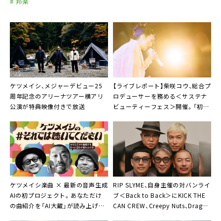
# 邦楽
ケツメイシ、メジャーデビュー25
【ライブレポート】柴咲コウ、総合プ
周年記念のアリーナツアー横アリ
ロデューサーを務める＜サステナ
公演が特典映像付きで放送
ビューティーフェス＞開催。「初声
をあげて、こうして開催できたこと
を嬉しく思っています」
ケツメイシ楽曲 × 最新の音声生成
RIP SLYME、自身主催の対バンライ
AIの初プロジェクト。あなただけ
ブ＜Back to Back＞にKICK THE
の曲紹介を「AI大蔵」が読み上げる
CAN CREW、Creepy Nuts、Dragon
「ケツメイシの #それでは聴いてく
Ash出演決定