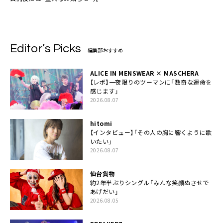
も
Editor’s Picks
編集部おすすめ
ALICE IN MENSWEAR × MASCHERA
【レポ】一夜限りのツーマンに「数奇な運命を
感じます」
2026.08.07
hitomi
【インタビュー】「その人の胸に響くように歌
いたい」
2026.08.07
仙台貨物
約2年半ぶりシングル「みんな笑顔ぬさせで
あげだい」
2026.08.05