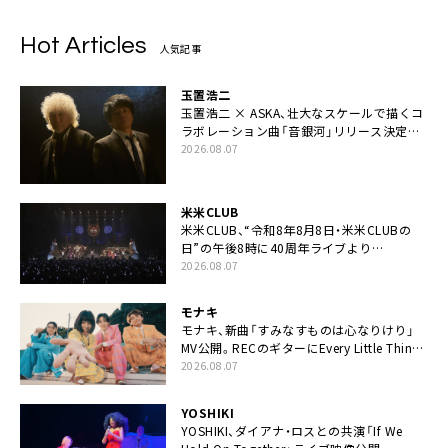
Hot Articles
人気記事
玉置浩二
玉置浩二 × ASKA、壮大なスケールで描くコ
ラボレーション曲「音銀河」リリース決定。
カップリングには新曲「命の宿り」収録も
2026.08.07
米米CLUB
米米CLUB、“令和8年8月8日・米米CLUBの
日”の午後8時に40周年ライブより
「FANtachy medley」を88年限定公開
2026.08.07
モナキ
モナキ、新曲「すみなすものは心なりけり」
MV公開。RECのギターにEvery Little Thing・
伊藤一朗参加も
2026.08.07
YOSHIKI
YOSHIKI、ダイアナ・ロスとの共演「If We