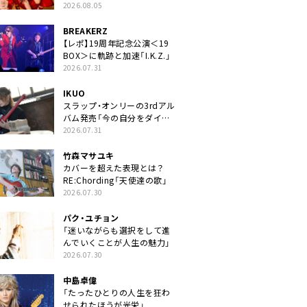
2026.08.05
BREAKERZ
【レポ】19周年記念公演＜19
BOX＞に軌跡と加速「I.K.Z.」
2026.07.31
IKUO
スラップ・オンリーの3rdアル
バム発売「今の自分をダイレ
クトに」
2026.07.31
竹森マサユキ
カバーを超えた表現とは？
RE:Chording「天使達の歌」
2026.07.30
パク・ユチョン
「迷いながらも選択をして進
んでいくことが人生の魅力」
2026.07.30
中島卓偉
「たったひとりの人生を狂わ
せられたほうが光栄」