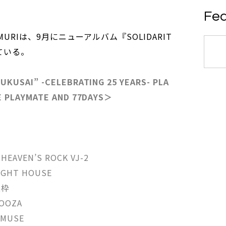
Fea
MURIは、9月にニューアルバム『SOLIDARIT
ている。
UKUSAI” -CELEBRATING 25 YEARS- PLA
E PLAYMATE AND 77DAYS＞
VEN’S ROCK VJ-2
HT HOUSE
窓枠
OOZA
MUSE