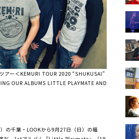
＜KEMURI TOUR 2020 “SHUKUSAI”
YING OUR ALBUMS LITTLE PLAYMATE AND
）の千葉・LOOKから9月27日（日）の福
。1stアルバム『Little Playmate』（19