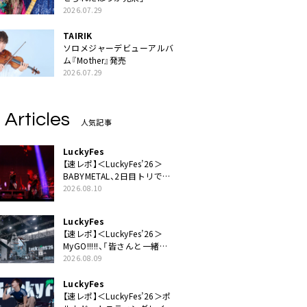
2026.07.29
TAIRIK
ソロメジャーデビューアルバ
ム『Mother』発売
2026.07.29
 Articles
人気記事
LuckyFes
【速レポ】＜LuckyFes’26＞
BABYMETAL、2日目トリで圧
倒的な存在感「超楽しいね！
2026.08.10
みんなありがとう！」
LuckyFes
【速レポ】＜LuckyFes’26＞
MyGO!!!!!、「皆さんと一緒に
素敵な時間を過ごしていけた
2026.08.09
ら」
LuckyFes
【速レポ】＜LuckyFes’26＞ポ