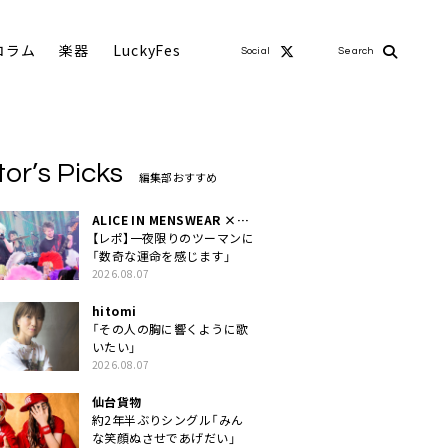
コラム
楽器
LuckyFes
Social
Search
tor’s Picks
編集部おすすめ
ALICE IN MENSWEAR ×
MASCHERA
【レポ】一夜限りのツーマンに
「数奇な運命を感じます」
2026.08.07
hitomi
「その人の胸に響くように歌
いたい」
2026.08.07
仙台貨物
約2年半ぶりシングル「みん
な笑顔ぬさせであげだい」