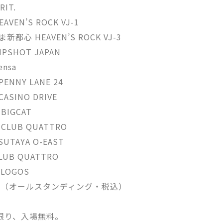
IT.
EN’S ROCK VJ-1
心 HEAVEN’S ROCK VJ-3
SHOT JAPAN
nsa
NNY LANE 24
SINO DRIVE
IGCAT
LUB QUATTRO
TAYA O-EAST
UB QUATTRO
LOGOS
00（オールスタンディング・税込）
限り、入場無料。