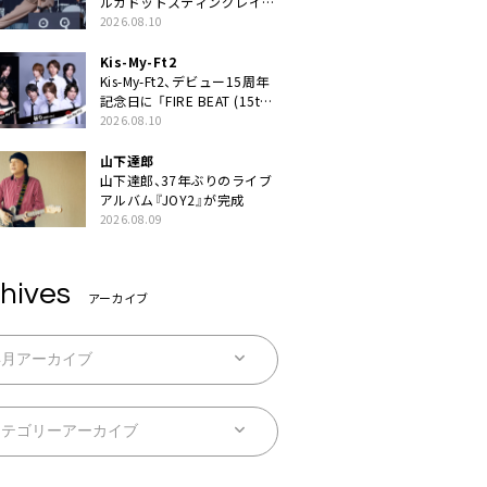
ルカドットスティングレイが
示したロックバンドの底力
2026.08.10
「LuckyFesのマスコットキャ
ラクターである俺たちが、ラ
Kis-My-Ft2
イブとは何であるかを教えて
Kis-My-Ft2、デビュー15周年
やる」
記念日に 「FIRE BEAT (15th
ver.)」「祈り (15th ver.)」配信
2026.08.10
スタート
山下達郎
山下達郎、37年ぶりのライブ
アルバム『JOY2』が完成
2026.08.09
hives
アーカイブ