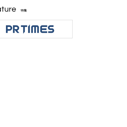
ture
特集