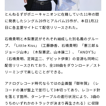
とんねるずがポニーキャニオンに在籍していた11年の間
に発表したシングル20作とアルバム15作が、本日1月22
日に各主要サイトにて配信リリースされた。
石橋貴明と木梨憲武がそれぞれ結成した別名義のグルー
プ、「Little Kiss」（工藤静香、石橋貴明）「憲三郎＆
ジョージ山本」（木梨憲武、山本譲二）、「ANDY’S」
（石橋貴明、定岡正二、デビット伊東）の音源も同時に
配信リリースされており、全189曲をダウンロード／スト
リーミングで楽しむことができる。
アナログレコード時代ならではの企画盤『御年賀』（レ
コードの溝が盤上で並行して3本切ってあり、レコード針
を落とす箇所、ターンテーブルの進行状況により、3曲の
うちのいずれかのトラックが決まり再生される）に収録