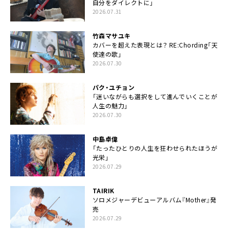
自分をダイレクトに」
2026.07.31
竹森マサユキ
カバーを超えた表現とは？ RE:Chording「天
使達の歌」
2026.07.30
パク・ユチョン
「迷いながらも選択をして進んでいくことが
人生の魅力」
2026.07.30
中島卓偉
「たったひとりの人生を狂わせられたほうが
光栄」
2026.07.29
TAIRIK
ソロメジャーデビューアルバム『Mother』発
売
2026.07.29