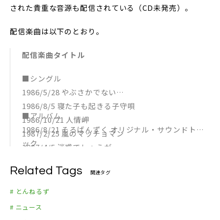
された貴重な音源も配信されている（CD未発売）。
配信楽曲は以下のとおり。
配信楽曲タイトル
■シングル
1986/5/28 やぶさかでない
1986/8/5 寝た子も起きる子守唄
■アルバム
1986/10/21 人情岬
1986/8/21 そろばんずく オリジナル・サウンドトラ
1987/2/25 嵐のマッチョマン
ック
1987/4/5 迷惑でしょうが・・・
1986/12/28 キャニオン初
1987/6/5 大きなお世話サマー
Related Tags
1987/10/21 河口湖
関連タグ
1987/9/17 おらおら
1988/1/1 御年賀
1988/2/25 炎のエスカルゴ
# とんねるず
1988/4/29 428
1988/7/6 YAZAWA
# ニュース
1989/3/21 とんねるず ベスト16
1990/8/8 どうにかなるさ