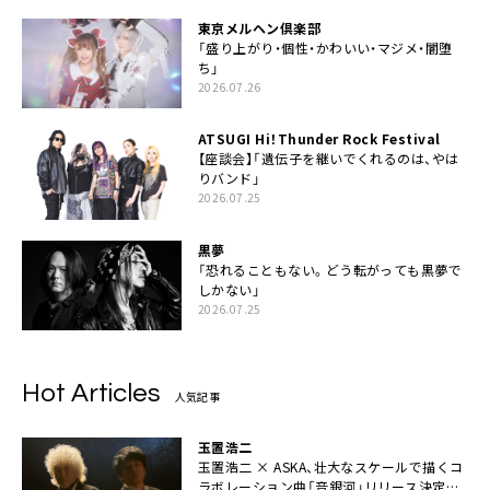
東京メルヘン倶楽部
「盛り上がり・個性・かわいい・マジメ・闇堕
ち」
2026.07.26
ATSUGI Hi！Thunder Rock Festival
【座談会】「遺伝子を継いでくれるのは、やは
りバンド」
2026.07.25
黒夢
「恐れることもない。どう転がっても黒夢で
しかない」
2026.07.25
Hot Articles
人気記事
玉置浩二
玉置浩二 × ASKA、壮大なスケールで描くコ
ラボレーション曲「音銀河」リリース決定。