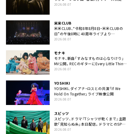
カップリングには新曲「命の宿り」収録も
2026.08.07
米米CLUB
米米CLUB、“令和8年8月8日・米米CLUBの
日”の午後8時に40周年ライブより
「FANtachy medley」を88年限定公開
2026.08.07
モナキ
モナキ、新曲「すみなすものは心なりけり」
MV公開。RECのギターにEvery Little Thing・
伊藤一朗参加も
2026.08.07
YOSHIKI
YOSHIKI、ダイアナ・ロスとの共演「If We
Hold On Together」ライブ映像公開
2026.08.07
スピッツ
スピッツ、ドラマ『Tシャツが乾くまで』主題
歌「見知らぬ糸」本日配信。ドラマとのSPコ
ラボムービー公開も
2026.08.07