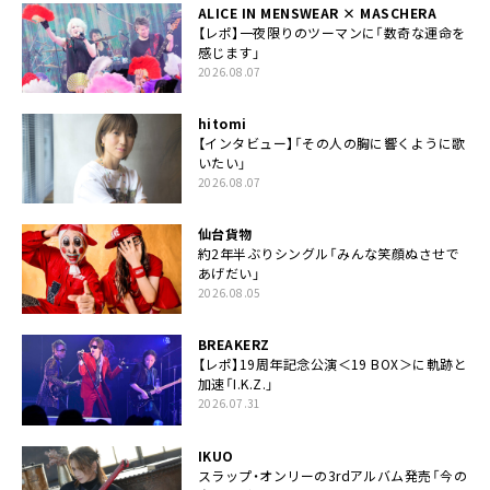
ALICE IN MENSWEAR × MASCHERA
【レポ】一夜限りのツーマンに「数奇な運命を
感じます」
2026.08.07
hitomi
【インタビュー】「その人の胸に響くように歌
いたい」
2026.08.07
仙台貨物
約2年半ぶりシングル「みんな笑顔ぬさせで
あげだい」
2026.08.05
BREAKERZ
【レポ】19周年記念公演＜19 BOX＞に軌跡と
加速「I.K.Z.」
2026.07.31
IKUO
スラップ・オンリーの3rdアルバム発売「今の