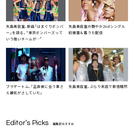
矢島美容室
、新曲「はまぐりボンバ
矢島美容室
の艶やか2ndシングル
ー」を語る。“東京ボンバーズって
初披露＆着うた配信
いう強いチームが…”
ブラザートム
、「正直彼に会う事さ
矢島美容室
、ぶらり来店で新宿騒然
え嫌気がさしていた」
Editor’s Picks
編集部おすすめ