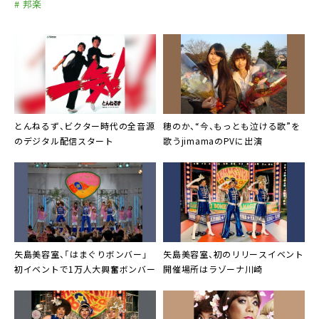
# 邦楽
1989/5/17 市川と宮嶋
1991/5/29 情けねえ
1990/6/27 ほのちゃんにはがはえた。
1992/1/24 ガラガラヘビがやってくる
1991/7/10 みのもんたの逆襲
1992/9/3 一番偉い人へ
1992/5/5 無痛音楽教育 3才からのとんねるず
1993/1/28 がじゃいも
1992/7/24 がむしゃら
1994/2/24 フッフッフッってするんです
1993/9/17 悪い噂
1994/12/7 ガニ
とんねるず
、ビクター時代の全音源
穂のか
、“今、もっとも泣ける歌”を
1994/6/17 とんねるずベスト 足跡
1996/2/12 おまえが欲しい
のデジタル配信スタート
歌う
jimama
のPVに出演
1994/9/15 Arrival
1996/5/17 浪漫-ROMAN-（憲三郎＆ジョージ山本）
1995/7/5 おまえ百までわしゃ九十九まで
1997/2/14 A.S.A.P.（Little Kiss）
1997/7/23 FREEDOM（ANDY’S）
矢島美容室
、「はまぐりボンバー」
矢島美容室
、初のリリースイベント
初イベントで1万人大興奮ボンバー
開催場所はラゾーナ川崎