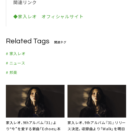
関連リンク
＜CD＞
初回限定盤A と同内容
◆家入レオ オフィシャルサイト
＜DVD＞
01. 未完成（Music Video）
02. 未完成（Music Video Making）
Related Tags
関連タグ
【通常盤 CD】 VICL-37518 ￥1,200+tax
＜CD＞
# 家入レオ
初回限定盤A と同内容
# ニュース
# 邦楽
家入レオ、9thアルバム『31』よ
家入レオ、9thアルバム『31』リリー
り“今”を愛する新曲「Echoes」本
ス決定。収録曲より「Walk」を明日