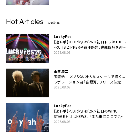
Hot Articles
人気記事
LuckyFes
【速レポ】＜LuckyFes’26＞初日トリはTUBE、
FRUITS ZIPPERや綾小路翔、鬼龍院翔を迎え
た豪華コラボも「知ってたらぜひ一緒に歌っ
2026.08.08
てちょうだい」
玉置浩二
玉置浩二 × ASKA、壮大なスケールで描くコ
ラボレーション曲「音銀河」リリース決定。
カップリングには新曲「命の宿り」収録も
2026.08.07
LuckyFes
【速レポ】＜LuckyFes’26＞初日のWING
STAGEトリはNEWS。「また来年ここで会い
ましょう！」
2026.08.08