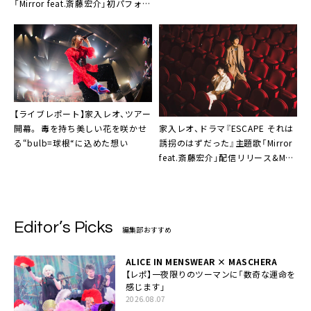
「Mirror feat.斎藤宏介」初パフォー
信決定
マンス
【ライブレポート】家入レオ、ツアー
家入レオ、ドラマ『ESCAPE それは
開幕。 毒を持ち美しい花を咲かせ
誘拐のはずだった』主題歌「Mirror
る“bulb=球根“に込めた想い
feat.斎藤宏介」配信リリース&MV
公開決定。斎藤宏介とのコラボア
ー写公開も
Editor’s Picks
編集部おすすめ
ALICE IN MENSWEAR × MASCHERA
【レポ】一夜限りのツーマンに「数奇な運命を
感じます」
2026.08.07