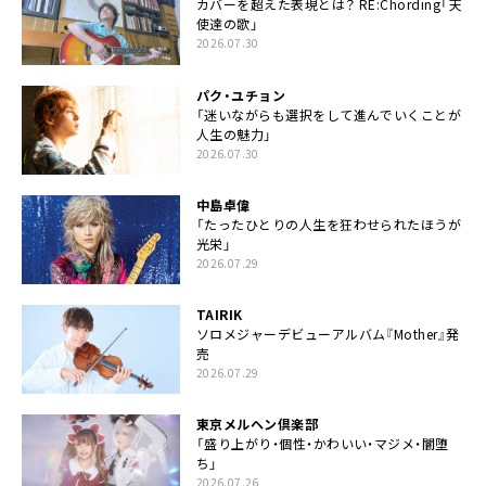
カバーを超えた表現とは？ RE:Chording「天
使達の歌」
2026.07.30
パク・ユチョン
「迷いながらも選択をして進んでいくことが
人生の魅力」
2026.07.30
中島卓偉
「たったひとりの人生を狂わせられたほうが
光栄」
2026.07.29
TAIRIK
ソロメジャーデビューアルバム『Mother』発
売
2026.07.29
東京メルヘン倶楽部
「盛り上がり・個性・かわいい・マジメ・闇堕
ち」
2026.07.26