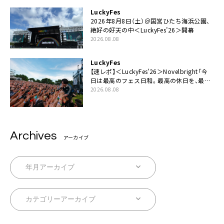
LuckyFes
2026年8月8日（土）＠国営ひたち海浜公園、
絶好の好天の中＜LuckyFes’26＞開幕
2026.08.08
LuckyFes
【速レポ】＜LuckyFes’26＞Novelbright「今
日は最高のフェス日和。最高の休日を、最高
の夏休みを作っていきたい」
2026.08.08
Archives
アーカイブ