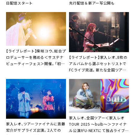
日配信スタート
先行配信＆新アー写公開も
【ライブレポート】柴咲コウ、総合プ
【ライブレポート】家入レオ、8枚の
ロデューサーを務める＜サステナ
アルバムから選ぶセットリストで
ビューティーフェス＞開催。「初声
FCライブ完遂。新たな全国ツアー
をあげて、こうして開催できたこと
も発表
を嬉しく思っています」
家入レオ、全国ツアー＜家入レオ
家入レオ、ツアーファイナルに斎藤
TOUR 2025 〜bulb〜＞ファイナ
宏介がサプライズ出演。2人での
ル公演がU-NEXTにて独占ライブ配