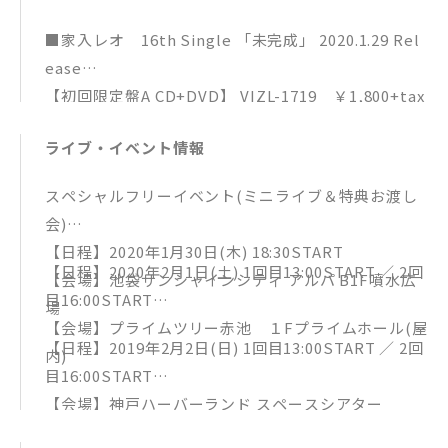
■家入レオ 16th Single 「未完成」 2020.1.29 Rel
ease
【初回限定盤A CD+DVD】 VIZL-1719 ￥1,800+tax
＜CD＞
ライブ・イベント情報
01. 未完成 （フジテレビ系月9ドラマ「絶対零度～
未然犯罪潜入捜査～」主題歌）
スペシャルフリーイベント(ミニライブ＆特典お渡し
02. Unchain
会)
03. Every Single Day（Acoustic Version）
【日程】2020年1月30日(木) 18:30START
04. 未完成（Instrumental）
【日程】2020年2月1日(土) 1回目13:00START ／ 2回
【会場】池袋サンシャインシティ アルパ B1F噴水広
05. Unchain（Instrumental）
目16:00START
場
＜DVD＞
【会場】プライムツリー赤池 １Fプライムホール(屋
Acoustic Sessions Movie
【日程】2019年2月2日(日) 1回目13:00START ／ 2回
内)
a boy / Overflow / For you / miss you / Shine ※
目16:00START
曲順未定
【会場】神戸ハーバーランド スペースシアター
【初回限定盤 B】 VIZL-1720 ￥1,800+tax