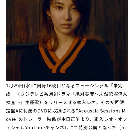
1月29日(水)に自身16枚目となるニューシングル「未完
成」（フジテレビ系月9ドラマ「絶対零度～未然犯罪潜入
捜査～」主題歌）をリリースする家入レオ。その初回限
定盤Aに付属のDVDに収録される“Acoustic Sessions M
ovie”のトレーラー映像が本日正午より、家入レオ・オフ
ィシャルYouTubeチャンネルにて特別公開となった（ht