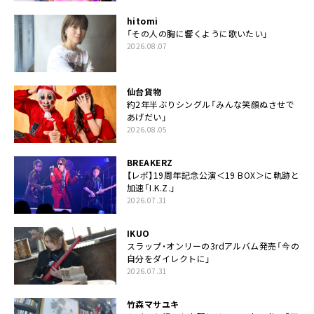
hitomi
「その人の胸に響くように歌いたい」
2026.08.07
仙台貨物
約2年半ぶりシングル「みんな笑顔ぬさせで
あげだい」
2026.08.05
BREAKERZ
【レポ】19周年記念公演＜19 BOX＞に軌跡と
加速「I.K.Z.」
2026.07.31
IKUO
スラップ・オンリーの3rdアルバム発売「今の
自分をダイレクトに」
2026.07.31
竹森マサユキ