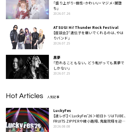
「盛り上がり・個性・かわいい・マジメ・闇堕
ち」
2026.07.26
ATSUGI Hi！Thunder Rock Festival
【座談会】「遺伝子を継いでくれるのは、やは
りバンド」
2026.07.25
黒夢
「恐れることもない。どう転がっても黒夢で
しかない」
2026.07.25
Hot Articles
人気記事
LuckyFes
【速レポ】＜LuckyFes’26＞初日トリはTUBE、
FRUITS ZIPPERや綾小路翔、鬼龍院翔を迎え
た豪華コラボも「知ってたらぜひ一緒に歌っ
2026.08.08
てちょうだい」