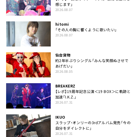
感じます」
2026.08.07
hitomi
「その人の胸に響くように歌いたい」
2026.08.07
仙台貨物
約2年半ぶりシングル「みんな笑顔ぬさせで
あげだい」
2026.08.05
BREAKERZ
【レポ】19周年記念公演＜19 BOX＞に軌跡と
加速「I.K.Z.」
2026.07.31
IKUO
スラップ・オンリーの3rdアルバム発売「今の
自分をダイレクトに」
2026.07.31