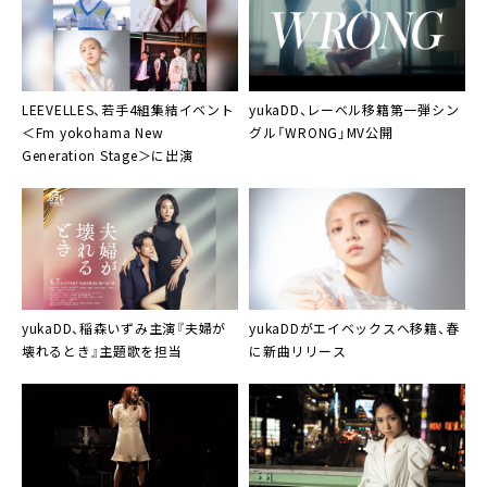
LEEVELLES、若手4組集結イベント
yukaDD、レーベル移籍第一弾シン
＜Fm yokohama New
グル「WRONG」MV公開
Generation Stage＞に出演
yukaDD、稲森いずみ主演『夫婦が
yukaDDがエイベックスへ移籍、春
壊れるとき』主題歌を担当
に新曲リリース