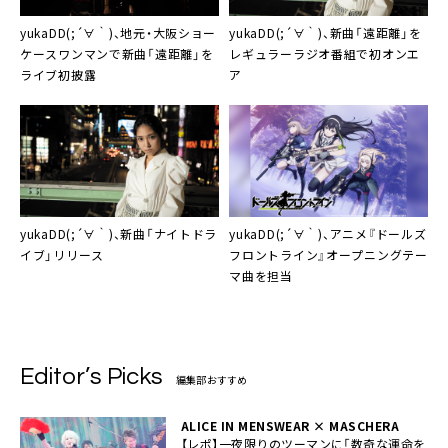
yukaDD(;´∀｀)
、地元・大阪ショー
yukaDD(;´∀｀)
、新曲「遠距離」を
ケースワンマンで新曲「遠距離」を
レギュラーラジオ番組で初オンエ
ライブ初披露
ア
yukaDD(;´∀｀)
、新曲「ナイトドラ
yukaDD(;´∀｀)
、アニメ『ドールズ
イブ」リリース
フロントライン』オープニングテー
マ曲を担当
Editor’s Picks
編集部おすすめ
ALICE IN MENSWEAR × MASCHERA
【レポ】一夜限りのツーマンに「数奇な運命を