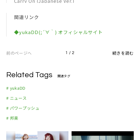
Carry On (Japanese Ver.)
Carry On (English Ver.)
関連リンク
Carry On -忘我了- (Chinese Ver.)
◆yukaDD(;´∀｀) オフィシャルサイト
前のページへ
続きを読む
1 / 2
Related Tags
関連タグ
# yukaDD
# ニュース
# パワープッシュ
# 邦楽