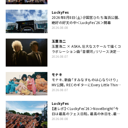
LuckyFes
2026年8月8日（土）＠国営ひたち海浜公園、
絶好の好天の中＜LuckyFes’26＞開幕
2026.08.08
玉置浩二
玉置浩二 × ASKA、壮大なスケールで描くコ
ラボレーション曲「音銀河」リリース決定。
カップリングには新曲「命の宿り」収録も
2026.08.07
モナキ
モナキ、新曲「すみなすものは心なりけり」
MV公開。RECのギターにEvery Little Thing・
伊藤一朗参加も
2026.08.07
LuckyFes
【速レポ】＜LuckyFes’26＞Novelbright「今
日は最高のフェス日和。最高の休日を、最高
の夏休みを作っていきたい」
2026.08.08