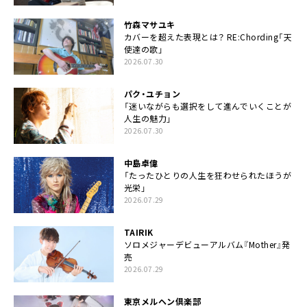
竹森マサユキ
カバーを超えた表現とは？ RE:Chording「天
使達の歌」
2026.07.30
パク・ユチョン
「迷いながらも選択をして進んでいくことが
人生の魅力」
2026.07.30
中島卓偉
「たったひとりの人生を狂わせられたほうが
光栄」
2026.07.29
TAIRIK
ソロメジャーデビューアルバム『Mother』発
売
2026.07.29
東京メルヘン倶楽部