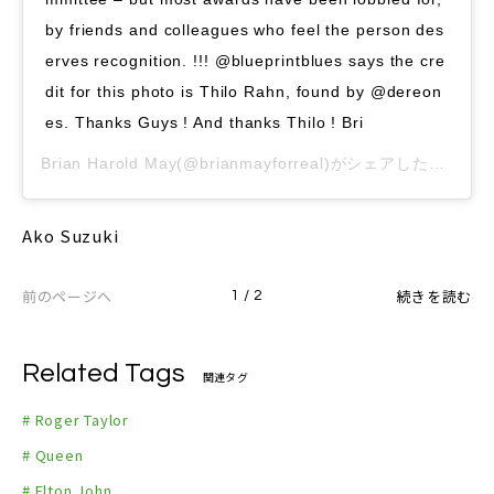
by friends and colleagues who feel the person des
erves recognition. !!! @blueprintblues says the cre
dit for this photo is Thilo Rahn, found by @dereon
es. Thanks Guys ! And thanks Thilo ! Bri
Brian Harold May
(@brianmayforreal)がシェアした投稿 –
2
Ako Suzuki
前のページへ
続きを読む
1 / 2
Related Tags
関連タグ
# Roger Taylor
# Queen
# Elton John