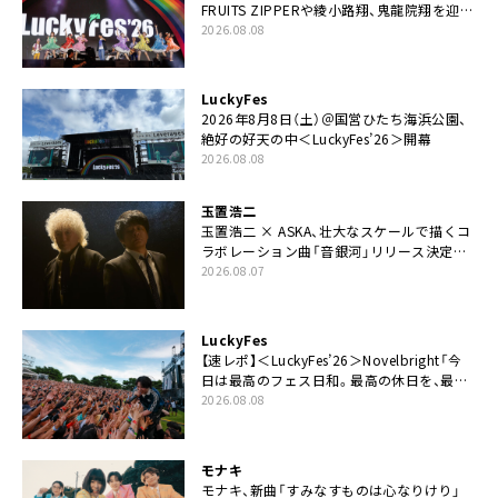
FRUITS ZIPPERや綾小路翔、鬼龍院翔を迎え
た豪華コラボも「知ってたらぜひ一緒に歌っ
2026.08.08
てちょうだい」
LuckyFes
2026年8月8日（土）＠国営ひたち海浜公園、
絶好の好天の中＜LuckyFes’26＞開幕
2026.08.08
玉置浩二
玉置浩二 × ASKA、壮大なスケールで描くコ
ラボレーション曲「音銀河」リリース決定。
カップリングには新曲「命の宿り」収録も
2026.08.07
LuckyFes
【速レポ】＜LuckyFes’26＞Novelbright「今
日は最高のフェス日和。最高の休日を、最高
の夏休みを作っていきたい」
2026.08.08
モナキ
モナキ、新曲「すみなすものは心なりけり」