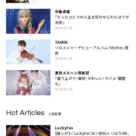
中島卓偉
「たったひとりの人生を狂わせられたほうが
光栄」
2026.07.29
TAIRIK
ソロメジャーデビューアルバム『Mother』発
売
2026.07.29
東京メルヘン倶楽部
「盛り上がり・個性・かわいい・マジメ・闇堕
ち」
2026.07.26
Hot Articles
人気記事
LuckyFes
【速レポ】＜LuckyFes’26＞初日トリはTUBE、