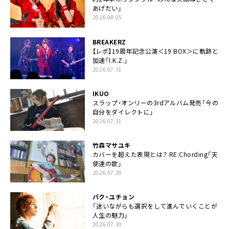
あげだい」
2026.08.05
BREAKERZ
【レポ】19周年記念公演＜19 BOX＞に軌跡と
加速「I.K.Z.」
2026.07.31
IKUO
スラップ・オンリーの3rdアルバム発売「今の
自分をダイレクトに」
2026.07.31
竹森マサユキ
カバーを超えた表現とは？ RE:Chording「天
使達の歌」
2026.07.30
パク・ユチョン
「迷いながらも選択をして進んでいくことが
人生の魅力」
2026.07.30