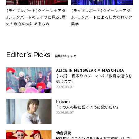
【ライブレポート】クイーン＋アダ
【ライブレポート】クイーン＋アダ
ム・ランバートのライブに見る、歴
ム・ランバートによる壮大なロック
史と現在の先にあるもの
美学
Editor’s Picks
編集部おすすめ
ALICE IN MENSWEAR × MASCHERA
【レポ】一夜限りのツーマンに「数奇な運命を
感じます」
2026.08.07
hitomi
「その人の胸に響くように歌いたい」
2026.08.07
仙台貨物
約2年半ぶりシングル「みんな笑顔ぬさせで