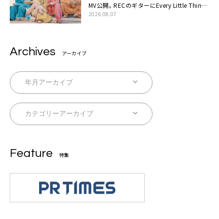
MV公開。RECのギターにEvery Little Thing・
伊藤一朗参加も
2026.08.07
Archives
アーカイブ
Feature
特集