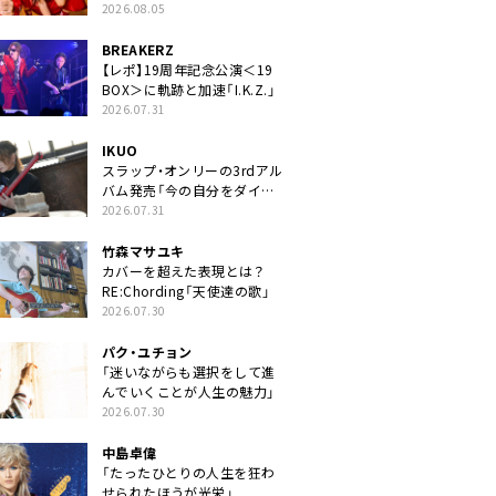
2026.08.05
BREAKERZ
【レポ】19周年記念公演＜19
BOX＞に軌跡と加速「I.K.Z.」
2026.07.31
IKUO
スラップ・オンリーの3rdアル
バム発売「今の自分をダイレ
クトに」
2026.07.31
竹森マサユキ
カバーを超えた表現とは？
RE:Chording「天使達の歌」
2026.07.30
パク・ユチョン
「迷いながらも選択をして進
んでいくことが人生の魅力」
2026.07.30
中島卓偉
「たったひとりの人生を狂わ
せられたほうが光栄」