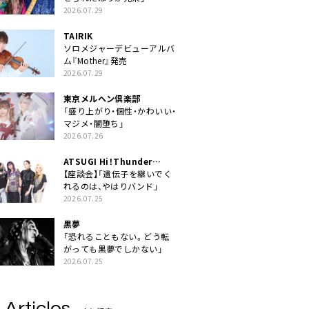
2026.07.29
TAIRIK
ソロメジャーデビューアルバ
ム『Mother』発売
2026.07.29
東京メルヘン倶楽部
「盛り上がり・個性・かわいい・
マジメ・闇堕ち」
2026.07.26
ATSUGI Hi！Thunder
Rock Festival
【座談会】「遺伝子を継いでく
れるのは、やはりバンド」
2026.07.25
黒夢
「恐れることもない。どう転
がっても黒夢でしかない」
2026.07.25
 Articles