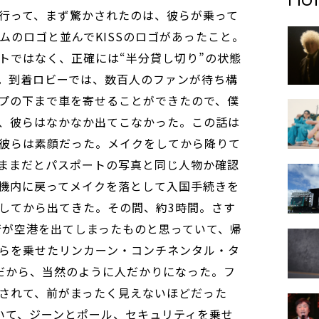
行って、まず驚かされたのは、彼らが乗って
ムのロゴと並んでKISSのロゴがあったこと。
トではなく、正確には“半分貸し切り”の状態
。到着ロビーでは、数百人のファンが待ち構
プの下まで車を寄せることができたので、僕
、彼らはなかなか出てこなかった。この話は
彼らは素顔だった。メイクをしてから降りて
ままだとパスポートの写真と同じ人物か確認
機内に戻ってメイクを落として入国手続きを
してから出てきた。その間、約3時間。さす
一行が空港を出てしまったものと思っていて、帰
らを乗せたリンカーン・コンチネンタル・タ
だから、当然のように人だかりになった。フ
されて、前がまったく見えないほどだった
いて、ジーンとポール、セキュリティを乗せ