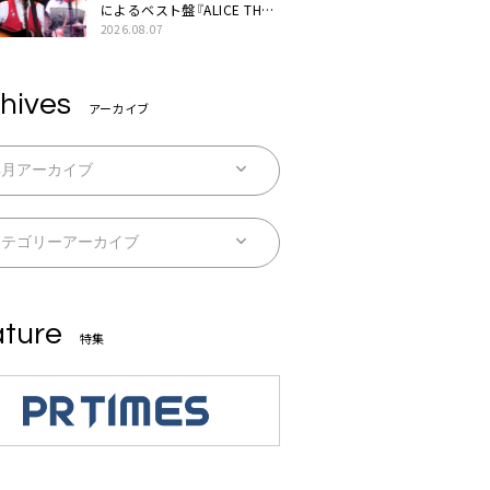
によるベスト盤『ALICE THE
BEST “TORILOGY”』リリー
2026.08.07
ス決定
hives
アーカイブ
ture
特集