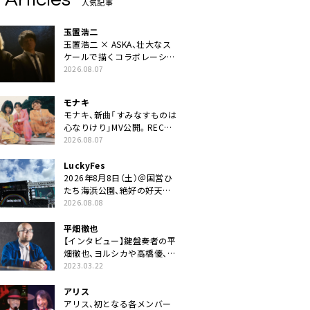
人気記事
玉置浩二
玉置浩二 × ASKA、壮大なス
ケールで描くコラボレーショ
ン曲「音銀河」リリース決定。
2026.08.07
カップリングには新曲「命の
宿り」収録も
モナキ
モナキ、新曲「すみなすものは
心なりけり」MV公開。RECの
ギターにEvery Little Thing・
2026.08.07
伊藤一朗参加も
LuckyFes
2026年8月8日（土）＠国営ひ
たち海浜公園、絶好の好天の
中＜LuckyFes’26＞開幕
2026.08.08
平畑徹也
【インタビュー】鍵盤奏者の平
畑徹也、ヨルシカや高橋優、キ
タニタツヤなど9名のゲスト
2023.03.22
を迎えた初アルバムに音楽人
生の総括「自分自身を再確認
アリス
できた」
アリス、初となる各メンバー