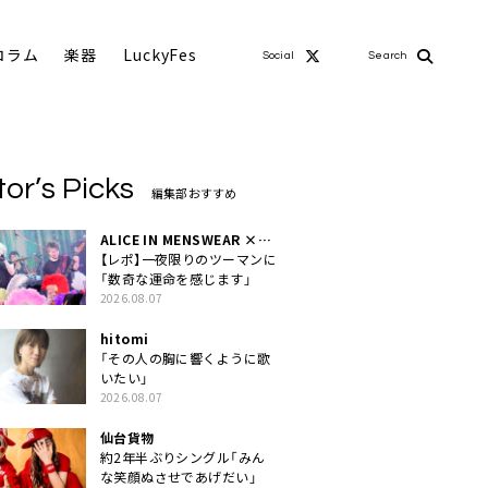
コラム
楽器
LuckyFes
Social
Search
tor’s Picks
編集部おすすめ
ALICE IN MENSWEAR ×
MASCHERA
【レポ】一夜限りのツーマンに
「数奇な運命を感じます」
2026.08.07
hitomi
「その人の胸に響くように歌
いたい」
2026.08.07
仙台貨物
約2年半ぶりシングル「みん
な笑顔ぬさせであげだい」