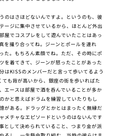
うのはさほどないんですよ。というのも、彼
テージに集中させているから、ほとんど外出
部屋でコスプレをして遊んでいたことはあっ
真を撮り合ってね。ジーンとポールを連れ
った。もちろん素顔でね。ただ、その時にポ
ャツを着てきて、ジーンが怒ったことがあった
分はKISSのメンバーだと言って歩いてるよう
くても背が高いから、銀座の街を歩いればた
、エースは部屋で酒を呑んでいることが多か
のかと思えばドラムを練習していたりもし
憶がある。ドラッグとかとはまったく無縁だ
ャメチャなエピソードというのはないんです
事として決められていること、つまり金が派
やるし、一生懸命取り組む。当時の彼らはま