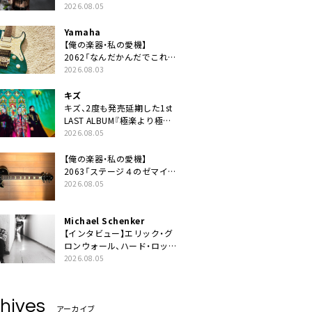
ニット・TAKARAがデビュー
2026.08.05
Yamaha
【俺の楽器・私の愛機】
2062「なんだかんだでこれが
1番」
2026.08.03
キズ
キズ、2度も発売延期した1st
LAST ALBUM『極楽より極上
の雨』遂にリリース。収録曲
2026.08.05
「はじまり」MV公開
【俺の楽器・私の愛機】
2063「ステージ４のゼマイテ
ィス。」
2026.08.05
Michael Schenker
【インタビュー】エリック・グ
ロンウォール、ハード・ロック
の今を代表する魂のボーカリ
2026.08.05
スト来日決定
hives
アーカイブ