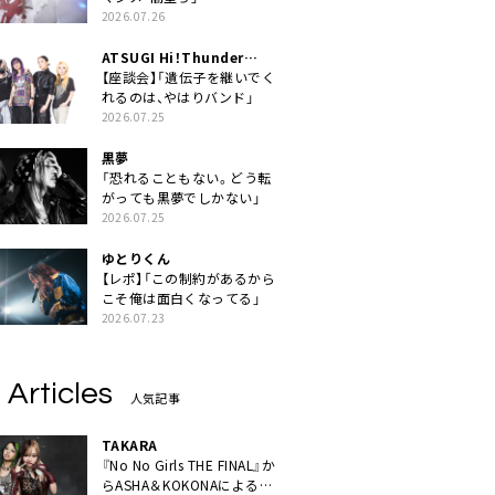
2026.07.26
ATSUGI Hi！Thunder
Rock Festival
【座談会】「遺伝子を継いでく
れるのは、やはりバンド」
2026.07.25
黒夢
「恐れることもない。どう転
がっても黒夢でしかない」
2026.07.25
ゆとりくん
【レポ】「この制約があるから
こそ俺は面白くなってる」
2026.07.23
 Articles
人気記事
TAKARA
『No No Girls THE FINAL』か
らASHA＆KOKONAによるユ