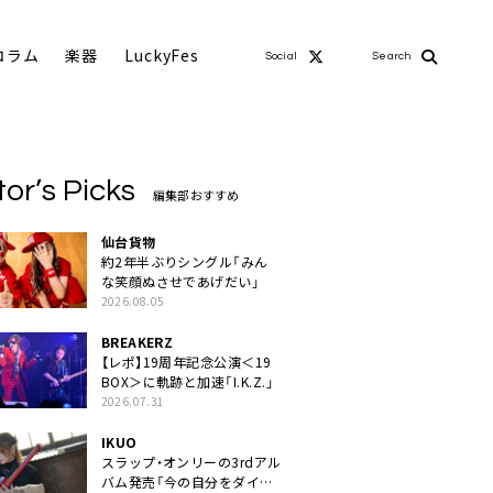
コラム
楽器
LuckyFes
Social
Search
tor’s Picks
編集部おすすめ
仙台貨物
約2年半ぶりシングル「みん
な笑顔ぬさせであげだい」
2026.08.05
BREAKERZ
【レポ】19周年記念公演＜19
BOX＞に軌跡と加速「I.K.Z.」
2026.07.31
IKUO
スラップ・オンリーの3rdアル
バム発売「今の自分をダイレ