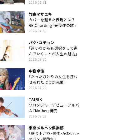
クトに」
2026.07.31
竹森マサユキ
カバーを超えた表現とは？
RE:Chording「天使達の歌」
2026.07.30
パク・ユチョン
「迷いながらも選択をして進
んでいくことが人生の魅力」
2026.07.30
中島卓偉
「たったひとりの人生を狂わ
せられたほうが光栄」
2026.07.29
TAIRIK
ソロメジャーデビューアルバ
ム『Mother』発売
2026.07.29
東京メルヘン倶楽部
「盛り上がり・個性・かわいい・
マジメ・闇堕ち」