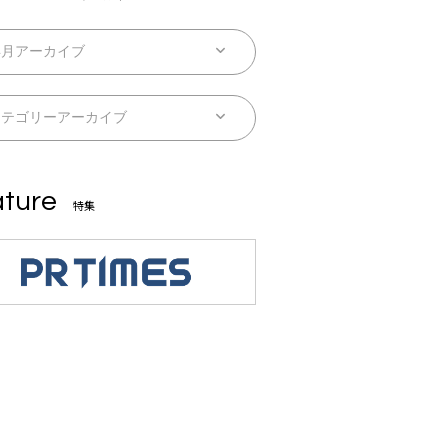
ture
特集