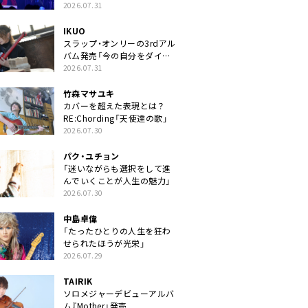
2026.07.31
IKUO
スラップ・オンリーの3rdアル
バム発売「今の自分をダイレ
クトに」
2026.07.31
竹森マサユキ
カバーを超えた表現とは？
RE:Chording「天使達の歌」
2026.07.30
パク・ユチョン
「迷いながらも選択をして進
んでいくことが人生の魅力」
2026.07.30
中島卓偉
「たったひとりの人生を狂わ
せられたほうが光栄」
2026.07.29
TAIRIK
ソロメジャーデビューアルバ
ム『Mother』発売