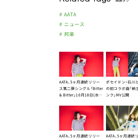
関連タグ
# AATA
# ニュース
# 邦楽
AATA、5ヶ月連続リリー
ポセイドン・石川と
ス第二弾シングル「Bitter
の初コラボ曲「納
& Bitter」10月18日(水)
ンク」MV公開
配信リリース＆MV公開
AATA
、5ヶ月連続リリー
AATA
、5ヶ月連続