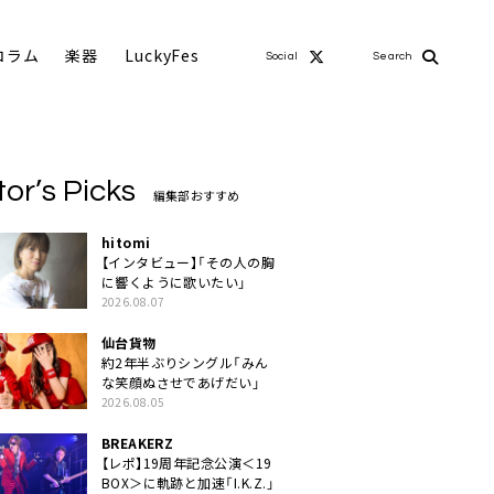
コラム
楽器
LuckyFes
Social
Search
tor’s Picks
編集部おすすめ
hitomi
【インタビュー】「その人の胸
に響くように歌いたい」
2026.08.07
仙台貨物
約2年半ぶりシングル「みん
な笑顔ぬさせであげだい」
2026.08.05
BREAKERZ
【レポ】19周年記念公演＜19
BOX＞に軌跡と加速「I.K.Z.」