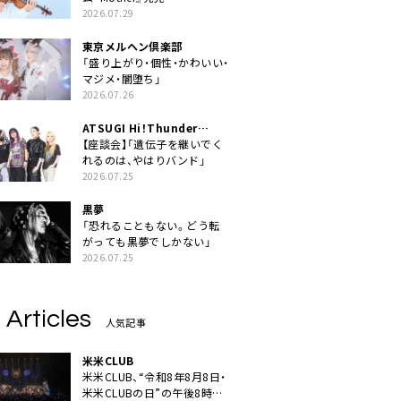
2026.07.29
東京メルヘン倶楽部
「盛り上がり・個性・かわいい・
マジメ・闇堕ち」
2026.07.26
ATSUGI Hi！Thunder
Rock Festival
【座談会】「遺伝子を継いでく
れるのは、やはりバンド」
2026.07.25
黒夢
「恐れることもない。どう転
がっても黒夢でしかない」
2026.07.25
 Articles
人気記事
米米CLUB
米米CLUB、“令和8年8月8日・
米米CLUBの日”の午後8時に