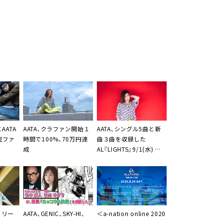
AATA
AATA
、クラファン開始１
AATA
、シングル5曲と新
豆ファ
時間で100%、70万円達
曲３曲を収録した
成
AL『LIGHTS』9/1(水) 配
信リリース
リリー
AATA
、
GENIC
、
SKY-HI
、
＜a-nation online 2020