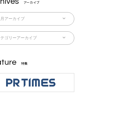
hives
アーカイブ
ture
特集