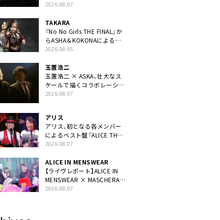
40周年ライブより「FANtachy
2026.08.07
medley」を88年限定公開
TAKARA
『No No Girls THE FINAL』か
らASHA＆KOKONAによるユ
ニット・TAKARAがデビュー
2026.08.05
玉置浩二
玉置浩二 × ASKA、壮大なス
ケールで描くコラボレーショ
ン曲「音銀河」リリース決定。
2026.08.07
カップリングには新曲「命の
宿り」収録も
アリス
アリス、初となる各メンバー
によるベスト盤『ALICE THE
BEST “TORILOGY”』リリー
2026.08.07
ス決定
ALICE IN MENSWEAR
【ライヴレポート】ALICE IN
MENSWEAR × MASCHERA、
ツーマン＜Masquerade in
2026.08.07
Wonderland＞に一夜限り豪
華共演と14年ぶり帰還「数奇
な運命を感じます」