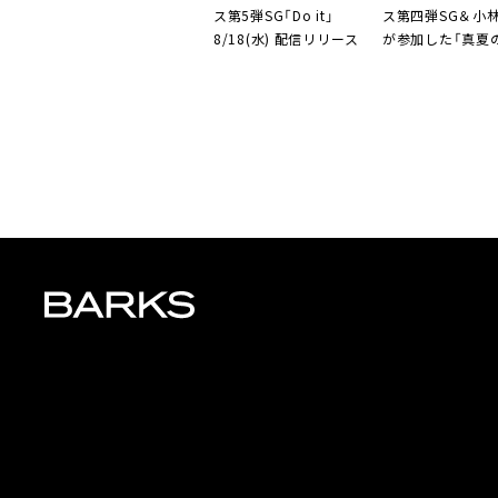
ス第5弾SG「Do it」
ス第四弾SG＆小
8/18(水) 配信リリース
が参加した「真夏
リリース