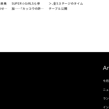
林泉美
SUPER☆GiRLS
ら参
＞
、全5ステージのタイム
のせい」
加……『カッコウの許嫁』
テーブル公開
100人100声企画・出演者
100人全公開
Ar
今
ニュ
ラ
イ