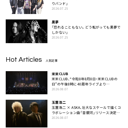
りバンド」
2026.07.25
黒夢
「恐れることもない。どう転がっても黒夢で
しかない」
2026.07.25
Hot Articles
人気記事
米米CLUB
米米CLUB、“令和8年8月8日・米米CLUBの
日”の午後8時に40周年ライブより
「FANtachy medley」を88年限定公開
2026.08.07
玉置浩二
玉置浩二 × ASKA、壮大なスケールで描くコ
ラボレーション曲「音銀河」リリース決定。
カップリングには新曲「命の宿り」収録も
2026.08.07