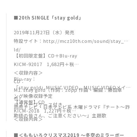
■20th SINGLE「stay gold」
2019年11月27日（水）発売
特設サイト：http://mcz10th.com/sound/stay_go
ld/
【初回限定盤】CD＋Blu-ray
KICM-92017 1,682円＋税
＜収録内容＞
Blu-ray：
CD：
「stay gold」MUSIC VIDEO、MUSIC VIDEOメイキ
M1. stay gold（作詞：zopp 作曲・編曲：藤田卓
ング映像収録予定
也）
【通常盤】CD
※スリーブケース付き
読売テレビ・日本テレビ系 木曜ドラマF『チート～詐
KICM-2018 1,227円＋税
欺師の皆さん、ご注意ください～』主題歌
＜収録内容＞
M2. HOLIDAY（作詞・作曲：CHI-MEY 編曲：CHI-M
・CD：
EY/大久保友裕）
■＜ももいろクリスマス2019 〜冬空のミラーボー
M1「stay gold」（作詞：zopp 作曲・編曲：藤田卓