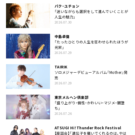
パク・ユチョン
「迷いながらも選択をして進んでいくことが
人生の魅力」
2026.07.30
中島卓偉
「たったひとりの人生を狂わせられたほうが
光栄」
2026.07.29
TAIRIK
ソロメジャーデビューアルバム『Mother』発
売
2026.07.29
東京メルヘン倶楽部
「盛り上がり・個性・かわいい・マジメ・闇堕
ち」
2026.07.26
ATSUGI Hi！Thunder Rock Festival
【座談会】「遺伝子を継いでくれるのは、やは