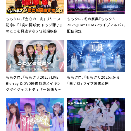
9. MORE WE DO!（作詞：ユウキ 作曲：マナ 編曲：C
HAI）
10. レディ・メイ（作詞：松尾レミ 作曲：GLIM SPA
ももクロ、「会心の一劇」リリース
ももクロ、冬の祭典『ももクリ
記念に「『炎の闘球女 ドッジ弾子』
2025』DAY1・DAY2ライブアルバム
NKY 編曲：亀本寛貴）
のここを見逃すなSP」前編映像を
配信決定
11. Sweet Wanderer（作詞：高橋久美子 ラップ作
公開
詞：invisible manners 作曲・編曲：invisible man
ners）
12. 天国のでたらめ（作詞・作曲：志磨遼平 編曲：ケ
ンモチヒデフミ）
13. The Show（作詞：Lenka Kripac / Jason Reev
ももクロ、『ももクリ2025』LIVE
ももクロ、『ももクリ2025』から
es 日本語訳詞：EMI K. Lynn 作曲： Lenka Kripac /
Blu-ray & DVD映像特典メイキン
「白い風」ライブ映像公開
グダイジェストティザー映像＆展
Jason Reeves 編曲：近藤研二）
開図公開
Bounus. ももクロの令和ニッポン万歳！（作詞・作
曲：前山田健一 編曲：徳田光希）