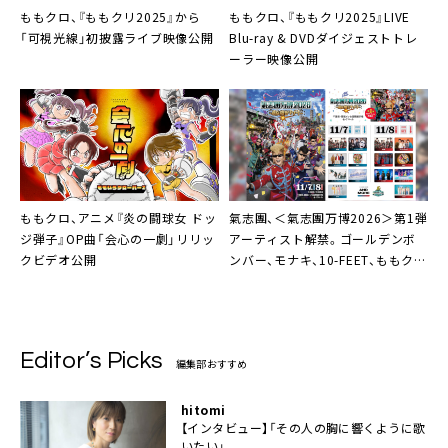
ももクロ、『ももクリ2025』から
ももクロ、『ももクリ2025』LIVE
「可視光線」初披露ライブ映像公開
Blu-ray & DVDダイジェストトレ
ーラー映像公開
ももクロ、アニメ『炎の闘球女 ドッ
氣志團、＜氣志團万博2026＞第1弾
ジ弾子』OP曲「会心の一劇」リリッ
アーティスト解禁。ゴールデンボ
クビデオ公開
ンバー、モナキ、10-FEET、ももクロ
ら13組の出演決定
Editor’s Picks
編集部おすすめ
hitomi
【インタビュー】「その人の胸に響くように歌
いたい」