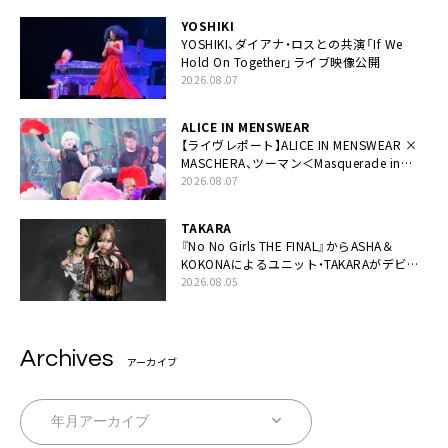
YOSHIKI
YOSHIKI、ダイアナ・ロスとの共演「If We
Hold On Together」ライブ映像公開
2026.08.07
ALICE IN MENSWEAR
【ライヴレポート】ALICE IN MENSWEAR ×
MASCHERA、ツーマン＜Masquerade in
Wonderland＞に一夜限り豪華共演と14年
2026.08.07
ぶり帰還「数奇な運命を感じます」
TAKARA
『No No Girls THE FINAL』からASHA＆
KOKONAによるユニット・TAKARAがデビュ
ー
2026.08.05
Archives
アーカイブ