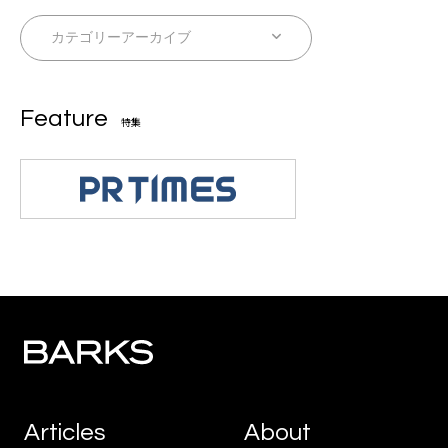
Feature
特集
Articles
About