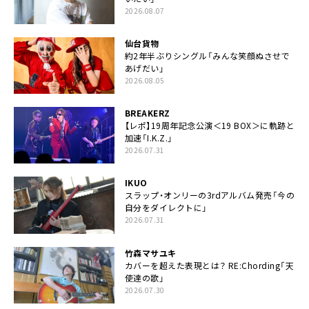
2026.08.07
仙台貨物
約2年半ぶりシングル「みんな笑顔ぬさせで
あげだい」
2026.08.05
BREAKERZ
【レポ】19周年記念公演＜19 BOX＞に軌跡と
加速「I.K.Z.」
2026.07.31
IKUO
スラップ・オンリーの3rdアルバム発売「今の
自分をダイレクトに」
2026.07.31
竹森マサユキ
カバーを超えた表現とは？ RE:Chording「天
使達の歌」
2026.07.30