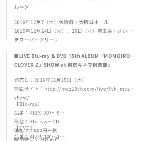
＜ももいろクリスマス2019〜冬空のミラーボール〜
ル〜＞
也）
＞テーマソング
読売テレビ・日本テレビ系 木曜ドラマF『チート～詐
M3. stay gold off vocal ver.
2019年12月7（土）大阪府・大阪城ホール
欺師の皆さん、ご注意ください～』主題歌
M4. HOLIDAY off vocal ver.
2019年12月24日（火）、25日（水）埼玉県・さいた
M2.「HOLIDAY」（作詞・作曲：CHI-MEY 編曲：C
まスーパーアリーナ
HI-MEY/大久保友裕）他 予定
＜ももいろクリスマス2019〜冬空のミラーボール〜
■LIVE Blu-ray & DVD『5th ALBUM『MOMOIRO
＞テーマソング
CLOVER Z』SHOW at 東京キネマ倶楽部』
発売日：2019年12月25日（水）
特設サイト：http://mcz10th.com/live/5th_mcz_
show/
【Blu-ray】
品番：KIZX-397〜8
形態：Blu-ray＋CD
【DVD】
価格：5,800円＋税
品番：KIZB-290〜1
映像特典：内容未定