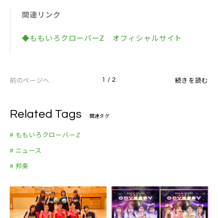
※LIVE CD同内容
蝕會議 作曲： Filip De Wilde / Jean-Paul De Cost
関連リンク
er / Carlos Meire / 月蝕會議 編曲：月蝕會議）
2. The Diamond Four（作詞・作曲・編曲：invisibl
◆ももいろクローバーZ オフィシャルサイト
e manners）
3. GODSPEED（作詞：前田たかひろ 作曲：小澤達紀
編曲：Integral Clover（agehasprings））
前のページへ
続きを読む
1 / 2
4. あんた飛ばしすぎ!!（作詞：オークラ / 二牟礼卓巳
作曲：二牟礼知巳 編曲：GARLICBOYS）
5. 魂のたべもの（作詞：岩里祐穂 作曲・編曲：横山
Related Tags
関連タグ
克）
# ももいろクローバーZ
6. Re:Story（作詞・作曲・編曲：invisible manner
# ニュース
s）
# 邦楽
7. リバイバル（作詞：Chica / Amon Hayashi 作曲：
Dirty Orange / Chica 編曲：Dirty Orange）
8. 華麗なる復讐（作詞：zopp 作曲：Junxix. 編曲：
かずぼーい.）