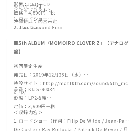
形態：DVD＋CD
※LIVE CD付
＜セットリスト＞
価格：4,800円＋税
1. ロードショー
映像特典：内容未定
2. The Diamond Four
※LIVE CD付
3. GODSPEED
■5th ALBUM『MOMOIRO CLOVER Z』【アナログ
4. あんた飛ばしすぎ!!
盤】
5. 魂のたべもの
6. Re:Story
初回限定生産
7. リバイバル
発売日：2019年12月25日（水）
8. 華麗なる復讐
特設サイト：http://mcz10th.com/sound/5th_mc
9. MORE WE DO!
品番：KIJS-90034
z_lp/
10. レディ・メイ
形態：LP2枚組
11. Sweet Wanderer
定価：3,909円＋税
12. 天国のでたらめ
＜収録内容＞
13. The Show
1. ロードショー（作詞：Filip De Wilde / Jean-Paul
Encore. ももクロの令和ニッポン万歳！
De Coster / Ray Rollocks / Patrick De Meyer / 月