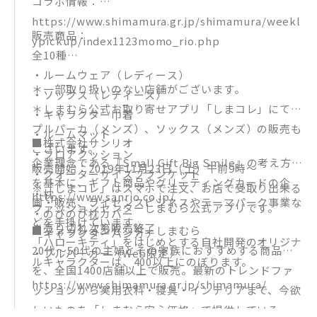
コラボ情報：
https://www.shimamura.gr.jp/shimamura/weekl
販売商品：
ypickup/index1123momo_rio.php
全10種
・ルームウェア（レディース）
＊一部取り扱いのない店舗がございます。
・ソックス（レディース）
＊しまむら公式お取り寄せアプリ「しまコレ」にて、
・キャラクター巾着
プルパーカ（メンズ）、ソックス（メンズ）の販売も
・ルームマット
■株式会社サンリオ
ございます。
・フロアクッション
企業理念である『Small Gift Big Smile』の考え方
販売開始：2019年11月23日（土）午前9時〜
・クォーターサイズブランケット
を基本に、ギフト商品やグリーティングカードの企
※「しまコレ」はスマホで注文、お店で受取り出来る
・枕
https://www.sanrio.co.jp/
画・販売、ライセンスビジネスやテーマパーク事業な
ファッションセンターしまむら公式アプリです。
・のびのび枕カバー
どを手掛けています。
※売り切れ次第販売終了
■ファッションセンターしまむら
・キャラクターハンカチ
「ハローキティ」をはじめとする自社開発のオリジナ
20代～50代の主婦とその家族におすすめする商品
・プルパーカー（Web限定）
ルキャラクターは、400以上にのぼります。
を、全国1400店舗以上で販売。最新のトレンドファ
https://www.shimamura.gr.jp/shimamura/
ッションから実用衣料・寝具・インテリアまで、今欲
しいものを「しまむら安心価格」で提供している。