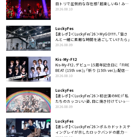
目トリで圧倒的な存在感「超楽しいね！ みん
なありがとう！」
2026.08.10
LuckyFes
【速レポ】＜LuckyFes’26＞MyGO!!!!!、「皆さ
んと一緒に素敵な時間を過ごしていけたら」
2026.08.09
Kis-My-Ft2
Kis-My-Ft2、デビュー15周年記念日に 「FIRE
BEAT (15th ver.)」「祈り (15th ver.)」配信ス
タート
2026.08.10
LuckyFes
【速レポ】＜LuckyFes’26＞初出演のME:I「私
たちのカッコいい姿、目に焼き付けていって
ください！」
2026.08.09
LuckyFes
【速レポ】＜LuckyFes’26＞ポルカドットステ
ィングレイが示したロックバンドの底力