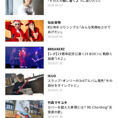
「その人の胸に響くように歌いたい」
2026.08.07
仙台貨物
約2年半ぶりシングル「みんな笑顔ぬさせで
あげだい」
2026.08.05
BREAKERZ
【レポ】19周年記念公演＜19 BOX＞に軌跡と
加速「I.K.Z.」
2026.07.31
IKUO
スラップ・オンリーの3rdアルバム発売「今の
自分をダイレクトに」
2026.07.31
竹森マサユキ
カバーを超えた表現とは？ RE:Chording「天
使達の歌」
2026.07.30