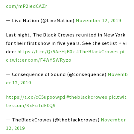
com/mP2iedCAZr
— Live Nation (@LiveNation)
November 12, 2019
Last night, The Black Crowes reunited in New York
for their first show in five years. See the setlist + vi
deo:
https://t.co/Qr5AeHjB0z
#TheBlackCrowes
pi
c.twitter.com/F4WYSWRyzo
— Consequence of Sound (@consequence)
Novemb
er 12, 2019
https://t.co/cC5upxowgd
#theblackcrowes
pic.twit
ter.com/KxFuTdE0Q9
— TheBlackCrowes (@theblackcrowes)
November
12, 2019