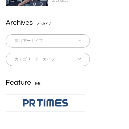
「LuckyFesのマスコットキャラクターである
2026.08.10
俺たちが、ライブとは何であるかを教えてや
る」
Archives
アーカイブ
Feature
特集