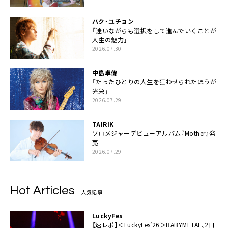
パク・ユチョン
「迷いながらも選択をして進んでいくことが
人生の魅力」
2026.07.30
中島卓偉
「たったひとりの人生を狂わせられたほうが
光栄」
2026.07.29
TAIRIK
ソロメジャーデビューアルバム『Mother』発
売
2026.07.29
Hot Articles
人気記事
LuckyFes
【速レポ】＜LuckyFes’26＞BABYMETAL、2日