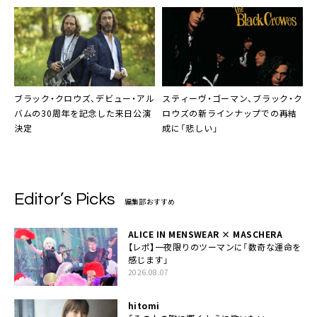
ブラック・クロウズ
、デビュー・アル
スティーヴ・ゴーマン
、
ブラック・ク
バムの30周年を記念した来日公演
ロウズ
の新ラインナップでの再結
決定
成に「悲しい」
Editor’s Picks
編集部おすすめ
ALICE IN MENSWEAR × MASCHERA
【レポ】一夜限りのツーマンに「数奇な運命を
感じます」
2026.08.07
hitomi