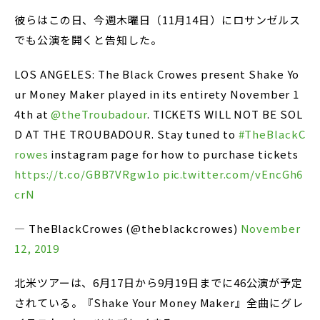
彼らはこの日、今週木曜日（11月14日）にロサンゼルス
でも公演を開くと告知した。
LOS ANGELES: The Black Crowes present Shake Yo
ur Money Maker played in its entirety November 1
4th at
@theTroubadour
. TICKETS WILL NOT BE SOL
D AT THE TROUBADOUR. Stay tuned to
#TheBlackC
rowes
instagram page for how to purchase tickets
https://t.co/GBB7VRgw1o
pic.twitter.com/vEncGh6
crN
— TheBlackCrowes (@theblackcrowes)
November
12, 2019
北米ツアーは、6月17日から9月19日までに46公演が予定
されている。『Shake Your Money Maker』全曲にグレ