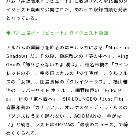
バム『井上陽水トリビュート』に収録される全15曲のダ
イジェスト動画が公開された。あわせて収録曲順も発表
となっている。
◆『井上陽水トリビュート』ダイジェスト動画
アルバムの幕開けを飾るのはヨルシカによる「Make-up
Shadow」だ。その後、槇原敬之の「夢の中へ」、King
Gnuの「飾りじゃないのよ 涙は」、椎名林檎の「ワイン
レッドの心」、宇多田ヒカルの「少年時代」、ウルフル
ズの「女神」、田島貴男の「クレイジーラブ」、福山雅
治の「リバーサイド ホテル」、細野晴臣の「Pi Po P
a」、iriの「東へ西へ」、SIX LOUNGEの「Just Fit」、
斉藤和義の「カナリア」、オルケスタ・デ・ラ・ルスの
「ダンスはうまく踊れない」、ACIDMANの「傘がな
い」と続き、ラストはKREVAの「最後のニュース」で締
めくくられる。