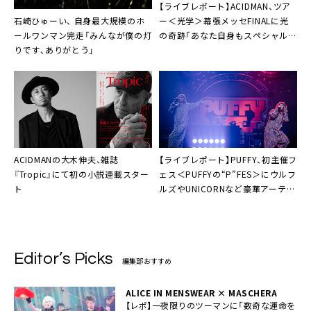
【ライブレポート】ACIDMAN、ツア
石崎ひゅーい、 自身最大規模のホ
ー＜光学＞幕張メッセFINALに光
ールワンマン完走「みんなが僕の灯
の奇跡「あなた自身もスペシャルな
りです、ありがとう」
んだ」
ACIDMANの大木伸夫、雑誌
【ライブレポート】PUFFY、初主催フ
『Tropic』にて初の小説連載スター
ェス＜PUFFYの“P”FES＞にウルフ
ト
ルズやUNICORNなど豪華アーティ
スト仲間が集結
Editor’s Picks
編集部おすすめ
ALICE IN MENSWEAR × MASCHERA
【レポ】一夜限りのツーマンに「数奇な運命を