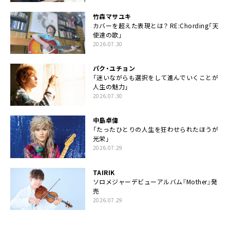
竹森マサユキ
カバーを超えた表現とは？ RE:Chording「天
使達の歌」
2026.07.30
パク・ユチョン
「迷いながらも選択をして進んでいくことが
人生の魅力」
2026.07.30
中島卓偉
「たったひとりの人生を狂わせられたほうが
光栄」
2026.07.29
TAIRIK
ソロメジャーデビューアルバム『Mother』発
売
2026.07.29