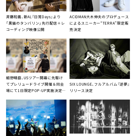
斉藤和義、新AL『日常Days』より
ACIDMAN大木伸夫のプロデュース
「黒猫のタンバリン」先行配信＋レ
によるスニーカー“TERRA”限定販
コーディング映像公開
売決定
細野晴臣、USツアー開幕に先駆け
SIX LOUNGE、フルアルバム『逆夢』
てプレリュードライブ開催＆同会
リリース決定
場にて1日限定POP-UP実施決定。
「Note of Mothership」のビジュア
ライザー第二弾公開も