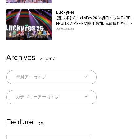
LuckyFes
【速レポ】＜LuckyFes’26＞初日トリはTUBE、
FRUITS ZIPPERや綾小路翔、鬼龍院翔を迎え
た豪華コラボも「知ってたらぜひ一緒に歌っ
2026.08.08
てちょうだい」
Archives
アーカイブ
Feature
特集