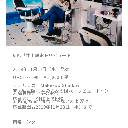
V.A.『井上陽水トリビュート』
2019年11月27日（水）発売
UPCH-2198 ￥3,000＋税
1. ヨルシカ「Make-up Shadow」
▼＜私が陽水 ～みんなの陽水トリビュート～＞
2. 槇原敬之「夢の中へ」
応募方法：SNS上で投稿
3. King Gnu「飾りじゃないのよ 涙は」
応募期間：2019年11月20日（水）まで
4. 椎名林檎「ワインレッドの心」
※詳細は『井上陽水トリビュート』特設サイトでご確
5. 宇多田ヒカル「少年時代」
関連リンク
認ください
6. ウルフルズ「女神」