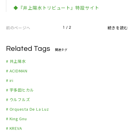
7. 田島貴男 (ORIGINAL LOVE)「クレイジーラブ」
◆『井上陽水トリビュート』特設サイト
8. 福山雅治「リバーサイド ホテル」
9. 細野晴臣「Pi Po Pa (Reiwa mix)」
前のページへ
続きを読む
1 / 2
10. iri「東へ西へ」
11. SIX LOUNGE「Just Fit」
12. 斉藤和義「カナリア」
Related Tags
関連タグ
13. オルケスタ・デ・ラ・ルス「ダンスはうまく踊れ
# 井上陽水
ない」
# ACIDMAN
14. ACIDMAN「傘がない」
# iri
15. KREVA「最後のニュース」
# 宇多田ヒカル
# ウルフルズ
# Orquesta De La Luz
# King Gnu
# KREVA