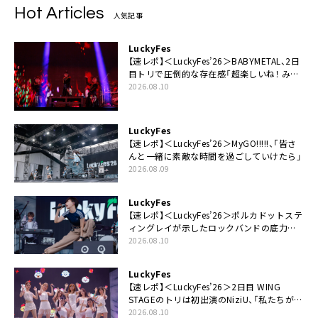
Hot Articles
人気記事
LuckyFes
【速レポ】＜LuckyFes’26＞BABYMETAL、2日
目トリで圧倒的な存在感「超楽しいね！ みん
なありがとう！」
2026.08.10
LuckyFes
【速レポ】＜LuckyFes’26＞MyGO!!!!!、「皆さ
んと一緒に素敵な時間を過ごしていけたら」
2026.08.09
LuckyFes
【速レポ】＜LuckyFes’26＞ポルカドットステ
ィングレイが示したロックバンドの底力
「LuckyFesのマスコットキャラクターである
2026.08.10
俺たちが、ライブとは何であるかを教えてや
る」
LuckyFes
【速レポ】＜LuckyFes’26＞2日目 WING
STAGEのトリは初出演のNiziU、「私たちが最
高の夏の思い出にしてみせます」
2026.08.10