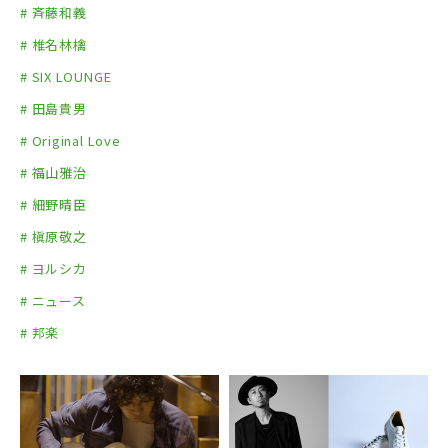
# 斉藤和義
# 椎名林檎
# SIX LOUNGE
# 田島貴男
# Original Love
# 福山雅治
# 細野晴臣
# 槇原敬之
# ヨルシカ
# ニュース
# 邦楽