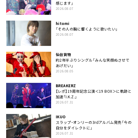
感じます」
2026.08.07
hitomi
「その人の胸に響くように歌いたい」
2026.08.07
仙台貨物
約2年半ぶりシングル「みんな笑顔ぬさせで
あげだい」
2026.08.05
BREAKERZ
【レポ】19周年記念公演＜19 BOX＞に軌跡と
加速「I.K.Z.」
2026.07.31
IKUO
スラップ・オンリーの3rdアルバム発売「今の
自分をダイレクトに」
2026.07.31